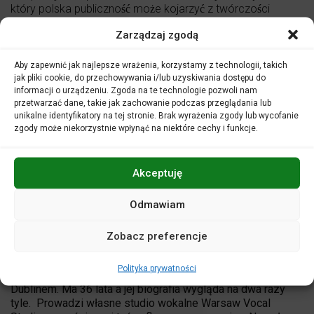
który polska publiczność może kojarzyć z twórczości
chociażby Yasminy Levy czy Mor Karbasi.
Zarządzaj zgodą
Wystąpią:
Aby zapewnić jak najlepsze wrażenia, korzystamy z technologii, takich
Magda Navarrete
– śpiew, taniec
jak pliki cookie, do przechowywania i/lub uzyskiwania dostępu do
Maciej Szczyciński
– kontrabas
informacji o urządzeniu. Zgoda na te technologie pozwoli nam
Marek Fedor
– instrumenty perkusyjne
przetwarzać dane, takie jak zachowanie podczas przeglądania lub
Andrzej Lewocki
– gitara flamenco
unikalne identyfikatory na tej stronie. Brak wyrażenia zgody lub wycofanie
zgody może niekorzystnie wpłynąć na niektóre cechy i funkcje.
Mateusz Pliniewicz
– skrzypce
Akceptuję
Magda Navarrete
Odmawiam
Wokalistka, tancerka, producentka muzyczna, trenerka
głosu. Kobieta z pasją, talentem i wizją. Tworzy spektakle,
nagrywa płyty, koncertuje po całym świecie, czerpie z
Zobacz preferencje
muzyki hiszpańskojęzycznej i bałkańskiej. Od lat
konsekwentnie działa na rynku World Music. Wciąż gdzieś
Polityka prywatności
w drodze pomiędzy Warszawą, Montevideo, Sevillą a
Dublinem. Ma 36 lata a jej biografia wygląda na dwa razy
tyle. Prowadzi własne studio wokalne Warsaw Vocal