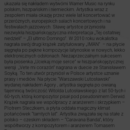
ukazała się nakładem wytwórni Warner Music na rynku
polskim, hiszpańskim i niemieckim. Artystka wraz z
zespołem miała okazję przez wiele lat koncertować w
przeróżnych, europejskich salach koncertowych i na
festiwalach jazzowych. Sławę artystce przyniosła
niezwykła hiszpańskojęzyczna interpretacja „Tej ostatniej
niedzieli” – „El ultimo Domingo”. W 2010 roku wokalistka
nagrała swój drugi krążek zatytułowany „IMAN” – na płycie
sięgnęła po piękne kompozycje latynoskie w nowych, lekko
elektronicznych odsłonach. Niezaprzeczalnym sukcesem
była piosenka „Uciekaj moje serce” w hiszpańskojęzycznej
wersji „Vete mi corazón” nagrana w duecie ze Stanisławem
Soyką. To ten utwór przyniósł w Polsce artystce uznanie
prasy i mediów. Na płycie “Warszawski Lutosławski”
wydanej nakładem Agory , artystka sięgnęła po owianą
tajemnicą twórczość Witolda Lutosławskiego z lat 50-tych i
60-tych, którą kompozytor pisał pod pseudonimem Derwid.
Krążek nagrała we współpracy z aranżerem i skrzypkiem –
PIotrem Steczkiem, a płyta oddała magiczny klimat
potańcówek “tamtych lat”. Artystka związała się na stałe z
polsko – czeskim składem – “Caravana Banda”, który
współtworzy z kompozytorem i aranżerem Tomasem