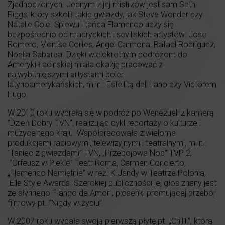
Zjednoczonych. Jednym z jej mistrzów jest sam Seth
Riggs, który szkolił takie gwiazdy, jak Steve Wonder czy
Natalie Cole. Śpiewu i tańca Flamenco uczy się
bezpośrednio od madryckich i sevillskich artystów: Jose
Romero, Montse Cortes, Angel Carmona, Rafael Rodriguez,
Noelia Sabarea. Dzięki wielokrotnym podróżom do
Ameryki Łacinskiej miała okazję pracować z
najwybitniejszymi artystami boler
latynoamerykańskich, m.in.: Estellitą del Llano czy Victorem
Hugo.
W 2010 roku wybrała się w podróż po Wenezueli z kamerą
“Dzień Dobry TVN”, realizując cykl reportaży o kulturze i
muzyce tego kraju. Współpracowała z wieloma
produkcjami radiowymi, telewizyjnymi i teatralnymi, m.in.:
“Taniec z gwiazdami” TVN, „Przebojowa Noc” TVP 2,
“Orfeusz w Piekle” Teatr Roma, Carmen Concierto,
„Flamenco Namiętnie” w reż. K.Jandy w Teatrze Polonia,
Elle Style Awards. Szerokiej publiczności jej głos znany jest
ze słynnego “Tango de Amor”, piosenki promującej przebój
filmowy pt. “Nigdy w życiu”.
W 2007 roku wydała swoją pierwszą płytę pt. „Chillli”, która