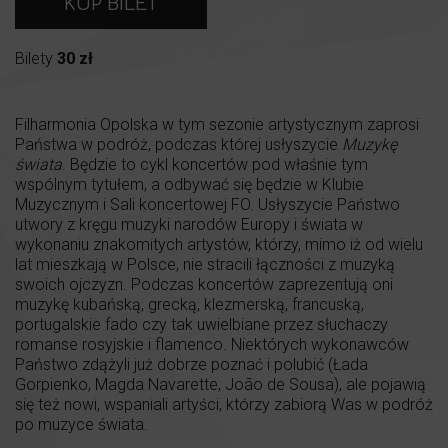
KUP BILET
Bilety
30 zł
Filharmonia Opolska w tym sezonie artystycznym zaprosi
Państwa w podróż, podczas której usłyszycie
Muzykę
świata
. Będzie to cykl koncertów pod właśnie tym
wspólnym tytułem, a odbywać się będzie w Klubie
Muzycznym i Sali koncertowej FO. Usłyszycie Państwo
utwory z kręgu muzyki narodów Europy i świata w
wykonaniu znakomitych artystów, którzy, mimo iż od wielu
lat mieszkają w Polsce, nie stracili łączności z muzyką
swoich ojczyzn. Podczas koncertów zaprezentują oni
muzykę kubańską, grecką, klezmerską, francuską,
portugalskie fado czy tak uwielbiane przez słuchaczy
romanse rosyjskie i flamenco. Niektórych wykonawców
Państwo zdążyli już dobrze poznać i polubić (Łada
Gorpienko, Magda Navarette, João de Sousa), ale pojawią
się też nowi, wspaniali artyści, którzy zabiorą Was w podróż
po muzyce świata.