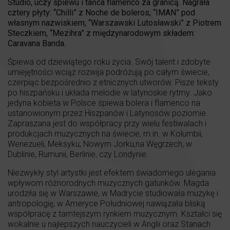
Studio, uczy śpiewu i tańca flamenco za granicą. Nagrała
cztery płyty: “Chilli” z Noche de boleros, “IMAN” pod
własnym nazwiskiem, “Warszawski Lutosławski” z Piotrem
Steczkiem, “Mezihra” z międzynarodowym składem:
Caravana Banda.
Śpiewa od dziewiątego roku życia. Swój talent i zdobyte
umiejętności wciąż rozwija podróżują po całym świecie,
czerpiąc bezpośrednio z etnicznych utworów. Pisze teksty
po hiszpańsku i układa melodie w latynoskie rytmy. Jako
jedyna kobieta w Polsce śpiewa bolera i flamenco na
ustanowionym przez Hiszpanów i Latynosów poziomie.
Zapraszana jest do współpracy przy wielu festiwalach i
produkcjach muzycznych na świecie, m.in. w Kolumbii,
Wenezueli, Meksyku, Nowym Jorku,na Węgrzech, w
Dublinie, Rumunii, Berlinie, czy Londynie.
Niezwykły styl artystki jest efektem świadomego ulegania
wpływom różnorodnych muzycznych gatunków. Magda
urodziła się w Warszawie, w Madrycie studiowała muzykę i
antropologię, w Ameryce Południowej nawiązała bliską
współpracę z tamtejszym rynkiem muzycznym. Kształci się
wokalnie u najlepszych nauczycieli w Anglii oraz Stanach