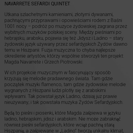
NAVARRETE SEFARDI QUINTET
Utkana szlachetnymi kamieniami, złotymi dywanami,
pachnącymi przyprawami i opowieściami rodem z Baśni
1001 nocy – podróż po muzyce żydowskiej zagrana przez
wybitnych muzyków polskiej sceny. Między pieśniami po
hebrajsku, arabsku, pojawia się też Jidysz i Ladino – stary
żydowski język używany przez sefardyjskich Żydów dawno
temu w Hiszpanii. Fuzja muzyczna to chyba najlepsze
określenie artystów, którzy wspólnie stworzyli ten projekt:
Magda Navarrete i Grzech Piotrowski.
W ich projekcie muzycznym w fascynujący sposób
krzyżują się melodie pradawnego świata. Tam gdzie
początek muzyki flamenco, tam gdzie żydowskie melodie
wygnanych z Hiszpanii ludzi plotły się z arabskimi
wpływami. Tak powstał język Ladino, dzisiaj juz prawie
nieużywany; i tak powstała muzyka Żydów Sefardyjskich.
Będą to pieśni i piosenki
,
które Magda zaśpiewa w języku
ladino, hebrajskim, jidisz i arabskim. Nie może zabraknąć
również pieśni sefardyjskich, które wciąż pachną starą
Hiszpanią, a zaśpiewane w „Ladino” tworzą unikalny klimat,