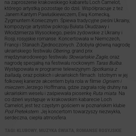
na zaproszenie krakowskiego kabaretu Loch Camelot,
którego artystką pozostaje do dziś. Współpracuje z też
Janem Kantym Pawluśkiewiczem, Ewą Kornecką,
Zygmuntem Koniecznym. Śpiewa tradycyjne pieśni Ukrainy,
kompozycje artystów pokroju Bułata Okudżawy i
Włodzimierza Wysockiego, pieśni żydowskie z Ukrainy i
Rosji, rosyjskie romanse. Koncertowała w Niemczech,
Francji i Stanach Zjednoczonych. Zdobyła główną nagrodę
ukraińskiego festiwalu
Obering
, grand prix
międzynarodowego festiwalu
Słowiańskie Żagle
, oraz
nagrodę specjalną na festiwalu rockowym
Taras Bulba
.
Występowała w programie telewizyjnym
Spotkania z
balladą
, oraz polskich i ukraińskich filmach. Istotnym w jej
folkowej karierze akcentem była rola w filmie
Ogniem i
mieczem
Jerzego Hoffmana, gdzie zagrała rolę druhny na
ukraińskim weselu i zaśpiewała piosenkę
Ruta miata
. Na
co dzień występuje w krakowskim kabarecie Loch
Camelot, jest tez częstym gościem w poznańskim klubie
Pod Pretekstem
. Jej koncertom towarzyszy niezwykła,
serdeczna, ciepła atmosfera.
,
,
KLUBOWY
MUZYKA ŚWIATA
ROMANSE ROSYJSKIE