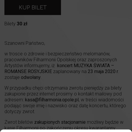
KUP BILET
Bilety
30 zł
Szanowni Państwo,
w trosce o zdrowie i bezpieczeństwo melomanów,
pracowników Filharmonii Opolskiej oraz zaproszonych
Artystów informujemy, iż
koncert MUZYKA ŚWIATA –
ROMANSE ROSYJSKIE
zaplanowany na
23 maja 2020 r
.
zostaje
odwołany
.
W przypadku chęci otrzymania zwrotu pieniędzy za bilety
zakupione przez internet prosimy o kontakt mailowy pod
adresem:
kasa@filharmonia.opole.pl
, w treści wiadomości
podając swoje imię i nazwisko oraz datę koncertu, którego
dotyczy zwrot.
Zwrot biletów
zakupionych stacjonarnie
możliwy będzie w
kasie Filharmonii po zakończeniu okresu kwarantanny