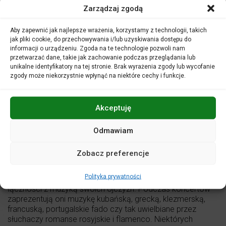
(również po terminie odwołanych koncertów) do końca
Zarządzaj zgodą
bieżącego sezonu artystycznego. Wyjątkowo zwrot
biletów możliwy będzie bez dowodu zakupu.
Aby zapewnić jak najlepsze wrażenia, korzystamy z technologii, takich
jak pliki cookie, do przechowywania i/lub uzyskiwania dostępu do
Licząc na Państwa zrozumienie życzymy zdrowia i prosimy
informacji o urządzeniu. Zgoda na te technologie pozwoli nam
o pozostanie z nami w kontakcie za pośrednictwem strony
przetwarzać dane, takie jak zachowanie podczas przeglądania lub
internetowej
www.filharmonia.opole.pl
i naszego fan page’a
unikalne identyfikatory na tej stronie. Brak wyrażenia zgody lub wycofanie
na Facebook
zgody może niekorzystnie wpłynąć na niektóre cechy i funkcje.
Akceptuję
Filharmonia Opolska w tym sezonie artystycznym zaprosi
Państwa w podróż, podczas której usłyszycie
Muzykę
świata
. Będzie to cykl koncertów pod właśnie tym
Odmawiam
wspólnym tytułem, a odbywać się będzie w Klubie
Muzycznym i Sali koncertowej FO. Usłyszycie Państwo
Zobacz preferencje
utwory z kręgu muzyki narodów Europy i świata w
wykonaniu znakomitych artystów,
Polityka prywatności
którzy, mimo iż od wielu lat mieszkają w Polsce, nie stracili
łączności z muzyką swoich ojczyzn. Podczas koncertów
zaprezentują oni muzykę kubańską, grecką, klezmerską,
francuską, portugalskie fado czy tak uwielbiane przez
słuchaczy romanse rosyjskie i flamenco. Niektórych