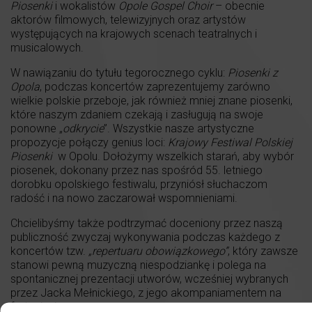
Piosenki
i wokalistów
Opole Gospel Choir
– obecnie
aktorów filmowych, telewizyjnych oraz artystów
występujących na krajowych scenach teatralnych i
musicalowych.
W nawiązaniu do tytułu tegorocznego cyklu:
Piosenki z
Opola
, podczas koncertów zaprezentujemy zarówno
wielkie polskie przeboje, jak również mniej znane piosenki,
które naszym zdaniem czekają i zasługują na swoje
ponowne „
odkrycie
”. Wszystkie nasze artystyczne
propozycje połączy genius loci:
Krajowy Festiwal Polskiej
Piosenki
w Opolu. Dołożymy wszelkich starań, aby wybór
piosenek, dokonany przez nas spośród 55. letniego
dorobku opolskiego festiwalu, przyniósł słuchaczom
radość i na nowo zaczarował wspomnieniami.
Chcielibyśmy także podtrzymać doceniony przez naszą
publiczność zwyczaj wykonywania podczas każdego z
koncertów tzw.
„repertuaru obowiązkowego”
, który zawsze
stanowi pewną muzyczną niespodziankę i polega na
spontanicznej prezentacji utworów, wcześniej wybranych
przez Jacka Mełnickiego, z jego akompaniamentem na
fortepianie.