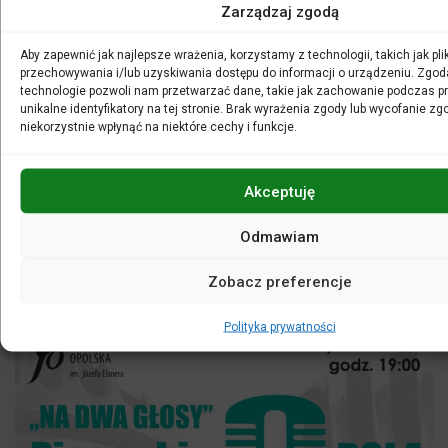
Zarządzaj zgodą
W pozostałym repertuarze we wszystkich koncertach
wokalistom towarzyszyć będą znakomici instrumentaliści.
Aby zapewnić jak najlepsze wrażenia, korzystamy z technologii, takich jak plik
Pragniemy również kontynuować tradycję, polegającą na
przechowywania i/lub uzyskiwania dostępu do informacji o urządzeniu. Zgod
wspólnym z publicznością wykonaniu jednego z przebojów.
technologie pozwoli nam przetwarzać dane, takie jak zachowanie podczas pr
W nawiązaniu do tytułu proponowanego przez nas cyklu,
unikalne identyfikatory na tej stronie. Brak wyrażenia zgody lub wycofanie z
finałem każdego z tegorocznych koncertów będzie
niekorzystnie wpłynąć na niektóre cechy i funkcje.
przebój
Ale to już było
.
Zgodnie z dotychczasową tradycją, cykl zakończy
Akceptuję
grudniowy, cieszący się ogromną popularnością galowy
koncert świąteczny
Na 17 Głosów
– z udziałem wszystkich
Odmawiam
artystów biorących udział w comiesięcznych koncertach.
(JM)
Zobacz preferencje
Polityka prywatności