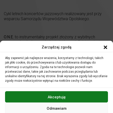
Cykl letnich koncertów jazzowych realizowany jest przy
wsparciu Samorządu Województwa Opolskiego.
O.N.E.
to instrumentalny projekt złożony z wybitnych
muzyczek młodego pokolenia, które redefiniują pojęcie
nowoczesnego jazzu. W ich twórczości słychać zarówno
Zarządzaj zgodą
głęboki szacunek do tradycji, jak i odważne wpływy
awangardy, hip-hopu oraz polskiego folkloru. Artystki
Aby zapewnić jak najlepsze wrażenia, korzystamy z technologii, takich
udowadniają, że jazz ma dziś (kobiecą) twarz pełną pasji,
jak pliki cookie, do przechowywania i/lub uzyskiwania dostępu do
liryzmu i niczym nieskrępowanej energii. Szeroko
informacji o urządzeniu. Zgoda na te technologie pozwoli nam
przetwarzać dane, takie jak zachowanie podczas przeglądania lub
doceniane w środowisku muzycznym występują na
unikalne identyfikatory na tej stronie. Brak wyrażenia zgody lub wycofanie
znaczących festiwalach w kraju i zagranicą. O.N.E. są
zgody może niekorzystnie wpłynąć na niektóre cechy i funkcje.
dumne, że jako kobiety mogą reprezentować młodą scenę
jazzową i przecierać szlaki następnym pokoleniom
artystek.
Akceptuję
Kameralna przestrzeń Klubu Muzycznego pozwoli z bliska
doświadczyć porozumienia bez słów, jakie panuje między
Odmawiam
artystkami na scenie. Muzyka zespołu O.N.E. to nie tylko