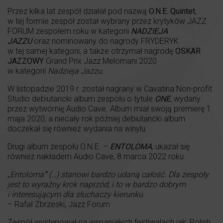
Przez kilka lat zespół działał pod nazwą
O.N.E. Quintet
,
w tej formie zespół został wybrany przez krytyków JAZZ
FORUM zespołem roku w kategorii
NADZIEJA
JAZZU
oraz nominowany do nagrody FRYDERYK
w tej samej kategorii, a także otrzymał nagrodę
OSKAR
JAZZOWY
Grand Prix Jazz Melomani 2020
w kategorii
Nadzieja Jazzu
.
W listopadzie 2019 r. został nagrany w Cavatina Non-profit
Studio debiutancki album zespołu o tytule
ONE
, wydany
przez wytwórnię Audio Cave. Album miał swoją premierę 1
maja 2020, a niecały rok później debiutancki album
doczekał się również wydania na winylu.
Drugi album zespołu O.N.E. –
ENTOLOMA
, ukazał się
również nakładem Audio Cave, 8 marca 2022 roku.
„Entoloma
”
(…) stanowi bardzo udaną całość. Dla zespoły
jest to wyraźny krok naprzód, i to w bardzo dobrym
i interesującym dla słuchaczy kierunku.
– Rafał Zbrzeski, Jazz Forum
Zespół występował na wspaniałych festiwalach jak: Polish