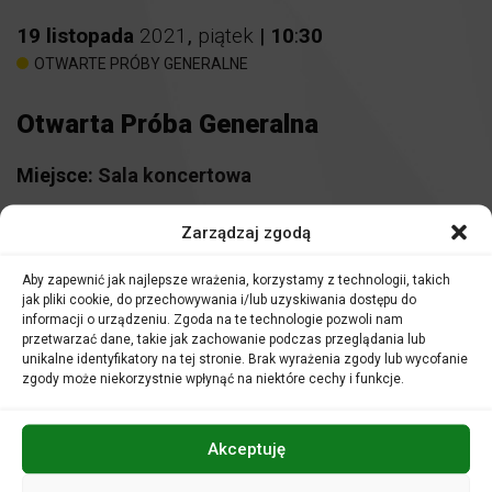
19
listopada
2021
,
piątek
|
10
:
30
OTWARTE PRÓBY GENERALNE
Otwarta Próba Generalna
Miejsce:
Sala koncertowa
Bilety
7 zł
Zarządzaj zgodą
Aby zapewnić jak najlepsze wrażenia, korzystamy z technologii, takich
jak pliki cookie, do przechowywania i/lub uzyskiwania dostępu do
Piątkowe poranki w Filharmonii Opolskiej nie są kolejnym
informacji o urządzeniu. Zgoda na te technologie pozwoli nam
zwykłym dniem pracy. W tym czasie odbywa się
przetwarzać dane, takie jak zachowanie podczas przeglądania lub
najważniejsza próba – próba generalna. Jest to ostatni
unikalne identyfikatory na tej stronie. Brak wyrażenia zgody lub wycofanie
moment na wprowadzenie poprawek przed wieczornym
zgody może niekorzystnie wpłynąć na niektóre cechy i funkcje.
koncertem.
Dla słuchaczy jest to okazja, aby uczestniczyć w procesie
kreowania sztuki. Zobaczyć, a przede wszystkim usłyszeć,
Akceptuję
w jaki sposób profesjonalni muzycy przygotowują się do
wykonania koncertu. Spotkania te dają możliwość