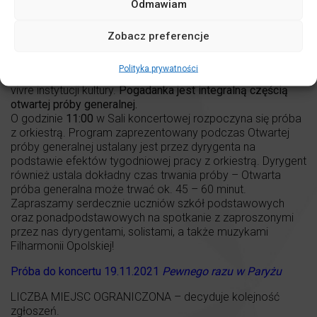
Odmawiam
poznania tajników pracy orkiestry symfonicznej,
obserwowania niezwykle ważnej pracy dyrygenta, a także
obcowania z wybitnymi artystami.
Zobacz preferencje
O godzinie
10:30
na Scenie klubowej rozpoczynamy
spotkanie pogadanką nt. prezentowanego podczas próby
Polityka prywatności
generalnej programu, jak również przedstawiamy savoir
vivre instytucji kultury.
Pogadanka jest integralną częścią
otwartej próby generalnej.
O godzinie
11:00
w Sali koncertowej rozpoczyna się próba
z orkiestrą. Program zaprezentowany podczas Otwartej
próby generalnej ustalany jest przez dyrygenta na
podstawie efektów tygodniowej pracy z orkiestrą. Dyrygent
również ustala dokładny czas trwania próby – Otwarta
próba generalna może trwać ok. 45 – 60 minut.
Zapraszamy serdecznie uczniów szkół podstawowych
oraz ponadpodstawowych na spotkanie z zaproszonymi
przez nas dyrygentami, solistami, a także muzykami
Filharmonii Opolskiej!
Próba do koncertu 19.11.2021
Pewnego razu w Paryżu
LICZBA MIEJSC OGRANICZONA – decyduje kolejność
zgłoszeń.