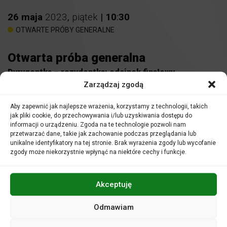
26
maja
2023
,
piątek
|
10
:
30
OTWARTE PRÓBY GENERALNE
Otwarta próba generalna
Dyrygentka – rezydentka: odcinek finałowy
Zarządzaj zgodą
Miejsce:
Sala koncertowa
Aby zapewnić jak najlepsze wrażenia, korzystamy z technologii, takich
jak pliki cookie, do przechowywania i/lub uzyskiwania dostępu do
Bilety: 10 zł
informacji o urządzeniu. Zgoda na te technologie pozwoli nam
Nauczyciele i opiekunowie grup uczestniczą w zajęciach
przetwarzać dane, takie jak zachowanie podczas przeglądania lub
nieodpłatnie.
unikalne identyfikatory na tej stronie. Brak wyrażenia zgody lub wycofanie
zgody może niekorzystnie wpłynąć na niektóre cechy i funkcje.
Serdecznie zapraszamy grupy zorganizowane
uczniów
szkół podstawowych oraz ponadpodstawowych
na
Akceptuję
spotkanie z zaproszonymi przez nas dyrygentami,
solistami, a także muzykami Filharmonii Opolskiej!
Odmawiam
Plan
Otwartej próby generalnej
: