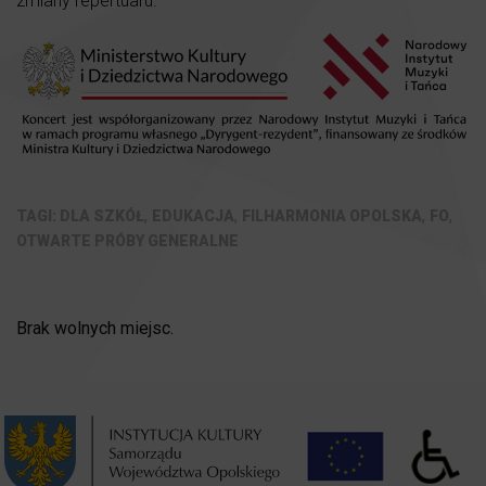
zmiany repertuaru.
,
,
,
,
DLA SZKÓŁ
EDUKACJA
FILHARMONIA OPOLSKA
FO
OTWARTE PRÓBY GENERALNE
Brak wolnych miejsc.