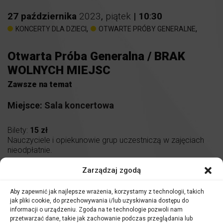
27
października
2023
,
piątek
|
10
:
30
,
,
KONCERTY DLA DZIECI
OTWARTE PRÓBY GENERALNE
Otwarta Próba Generalna / BRAK
WOLNYCH MIEJSC
Zawsze na temat
Miejsce:
Sala koncertowa
Bilety:
15 zł
Nauczyciele i opiekunowie grup uczestniczą w zajęciach
nieodpłatnie.
Zarządzaj zgodą
Aby zapewnić jak najlepsze wrażenia, korzystamy z technologii, takich
Serdecznie zapraszamy
uczniów szkół podstawowych
jak pliki cookie, do przechowywania i/lub uzyskiwania dostępu do
informacji o urządzeniu. Zgoda na te technologie pozwoli nam
oraz ponadpodstawowych
na spotkania z zaproszonymi
przetwarzać dane, takie jak zachowanie podczas przeglądania lub
przez nas dyrygentami, solistami, a także muzykami