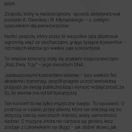
język.
Zespołu, który w niedościgniony sposób zinterpretował
piosenki A. Osieckiej i W. Młynarskiego – z pełnym
szacunkiem dla pierwowzorów.
Nadto zespołu, który przez te wszystkie lata zbudował
ogromną więź ze słuchaczami, grając tysiące koncertów –
od małych klubów po wielkie sale koncertowe.
To właśnie koncerty stały się znakiem rozpoznawczym
„Raz, Dwa, Trzy” – jego swoistym DNA.
Jubileuszowymi koncertami właśnie – bez wielkich fet,
akademii i transmisji, zespół pragnie uczcić wieloletnią
przyjaźń ze swoją publicznością i wyrazić wdzięczność za
to, że wiernie mu od lat towarzyszy.
Ten koncert to nie tylko muzyczne święto. To opowieść. O
podróży w czasie, przez utwory, które nie starzeją się, bo
dotyczą rzeczy wiecznych: miłości, wiary, samotności,
nadziei. O muzyce, która nie narzuca się głośno, lecz
zostaje z człowiekiem na długo – jak dobre słowo, jak