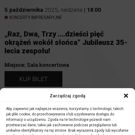
5
października
2025
,
niedziela
|
18
:
00
KONCERTY IMPRESARYJNE
„Raz, Dwa, Trzy ….dzieści pięć
okrążeń wokół słońca” Jubileusz 35-
lecia zespołu!
Miejsce:
Sala koncertowa
KUP BILET
Strefa I –
169 zł
Zarządzaj zgodą
Strefa II –
149 zł
Aby zapewnić jak najlepsze wrażenia, korzystamy z technologii, takich
jak pliki cookie, do przechowywania i/lub uzyskiwania dostępu do
informacji o urządzeniu. Zgoda na te technologie pozwoli nam
Adam Nowak
– śpiew, gitara
przetwarzać dane, takie jak zachowanie podczas przeglądania lub
Jacek Olejarz
– perkusja
unikalne identyfikatory na tej stronie. Brak wyrażenia zgody lub wycofanie
Grzegorz Szwałek
– akordeon, keyboard