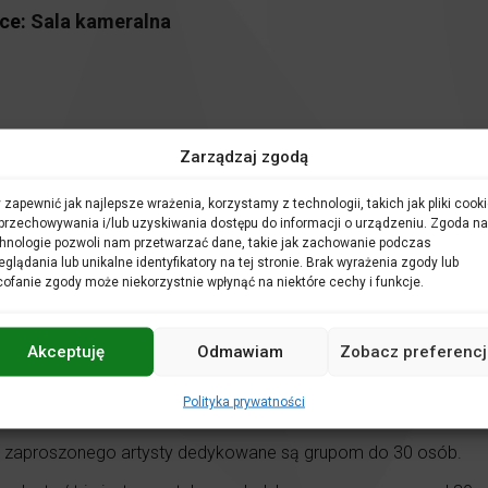
ce:
Sala kameralna
Zarządzaj zgodą
 zapewnić jak najlepsze wrażenia, korzystamy z technologii, takich jak pliki cooki
przechowywania i/lub uzyskiwania dostępu do informacji o urządzeniu. Zgoda na
hnologie pozwoli nam przetwarzać dane, takie jak zachowanie podczas
eglądania lub unikalne identyfikatory na tej stronie. Brak wyrażenia zgody lub
ho przyłożysz tam gra. A co dokładnie?
ofanie zgody może niekorzystnie wpłynąć na niektóre cechy i funkcje.
ali kameralnej Filharmonii Opolskiej. Zajęcia urozmaicone są 
nudzić – gdy będzie zbyt poważnie zabieramy Was w świat muzycz
 doskonały czas, aby dać się porwać dźwiękom i odnaleźć sw
Akceptuję
Odmawiam
Zobacz preferencj
ównież na jednorazową wizytę.
 również możliwość jej zwiedzenia.
Polityka prywatności
z zaproszonego artysty dedykowane są grupom do 30 osób.