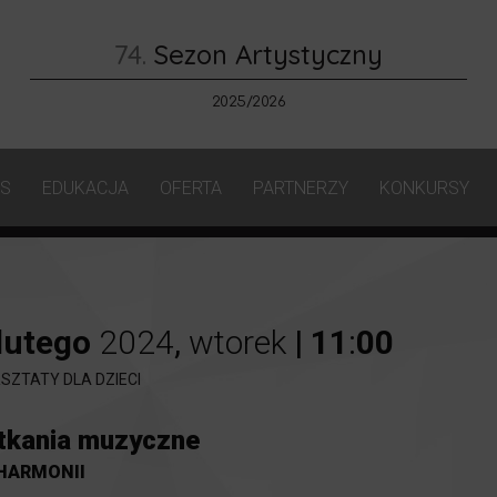
74.
Sezon Artystyczny
2025/2026
AS
EDUKACJA
OFERTA
PARTNERZY
KONKURSY
lutego
2024
,
wtorek
|
11
:
00
SZTATY DLA DZIECI
tkania muzyczne
LHARMONII