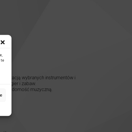
e,
 te
prezentacją wybranych instrumentów i
nych gier i zabaw.
oją świadomość muzyczną.
e