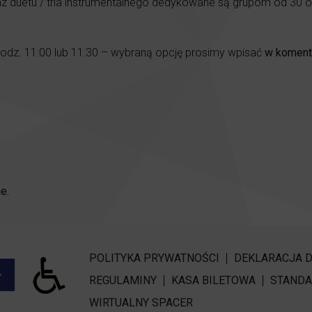
z duetu / tria instrumentalnego dedykowane są grupom od 30 
godz. 11:00 lub 11:30 – wybraną opcję prosimy wpisać
w koment
e.
POLITYKA PRYWATNOŚCI
DEKLARACJA 
REGULAMINY
KASA BILETOWA
STANDA
WIRTUALNY SPACER