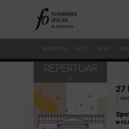
REPERTUAR
BILETY
NEWS
O N
REPERTUAR
27
WAR
Spo
W FI