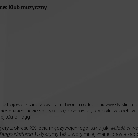
ce:
Klub muzyczny
e i nastrojowo zaaranżowanym utworom oddaje niezwykły klimat 
iosenkach ludzie spotykali się, rozmawiali, tańczyli i zakochiwa
ej „Cafe Fogg”.
iery z okresu XX-lecia międzywojennego, takie jak:
Miłość ci w
Tango Notturno
. Usłyszymy też utwory mniej znane, prawie zap