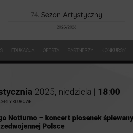
74.
Sezon Artystyczny
2025/2026
AS
EDUKACJA
OFERTA
PARTNERZY
KONKURSY
stycznia
2025
,
niedziela
|
18
:
00
CERTY KLUBOWE
go Notturno – koncert piosenek śpiewan
rzedwojennej Polsce