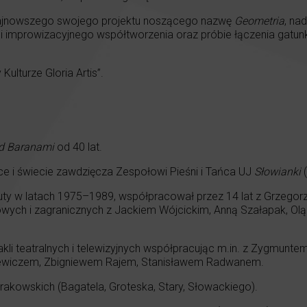
ajnowszego swojego projektu noszącego nazwę
Geometria
, na
dei improwizacyjnego współtworzenia oraz próbie łączenia gatu
lturze Gloria Artis”.
d Baranami
od 40 lat.
e i świecie zawdzięcza Zespołowi Pieśni i Tańca UJ
Słowianki
(
y w latach 1975–1989, współpracował przez 14 lat z Grzegorz
rajowych i zagranicznych z Jackiem Wójcickim, Anną Szałapak, O
akli teatralnych i telewizyjnych współpracując m.in. z Zygmun
ewiczem, Zbigniewem Rajem, Stanisławem Radwanem.
kowskich (Bagatela, Groteska, Stary, Słowackiego).