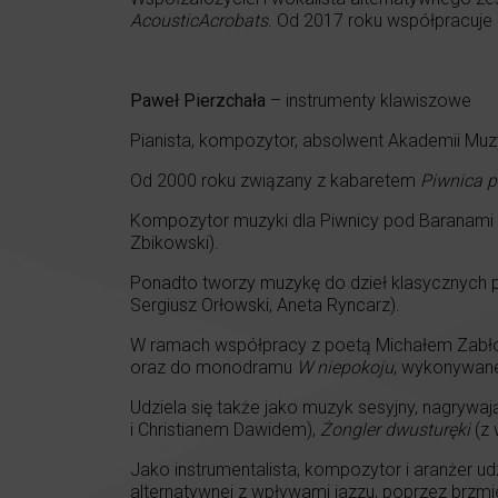
AcousticAcrobats
. Od 2017 roku współpracuje
Paweł Pierzchała
– instrumenty klawiszowe
Pianista, kompozytor, absolwent Akademii Muz
Od 2000 roku związany z kabaretem
Piwnica 
Kompozytor muzyki dla Piwnicy pod Baranami – 
Zbikowski).
Ponadto tworzy muzykę do dzieł klasycznych po
Sergiusz Orłowski, Aneta Ryncarz).
W ramach współpracy z poetą Michałem Zabł
oraz do monodramu
W niepokoju
, wykonywane
Udziela się także jako muzyk sesyjny, nagrywaj
i Christianem Dawidem),
Żongler dwusturęki
(z 
Jako instrumentalista, kompozytor i aranżer u
alternatywnej z wpływami jazzu, poprzez brzmi