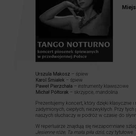
Miejs
Urszula Makosz
– śpiew
Karol Śmiałek
– śpiew
Paweł Pierzchała
– instrumenty klawiszowe
Michał Półtorak
– skrzypce, mandolina
Prezentujemy koncert, który dzięki klasyczni
zadymionych, ciepłych, niezwykłych. Przy tych p
naszych słuchaczy w podróż w czasie do słynn
W repertuarze znajdują się niezapomniane szlag
Jesienne róże
,
Ta mała piła dziś
, czy tytułowe