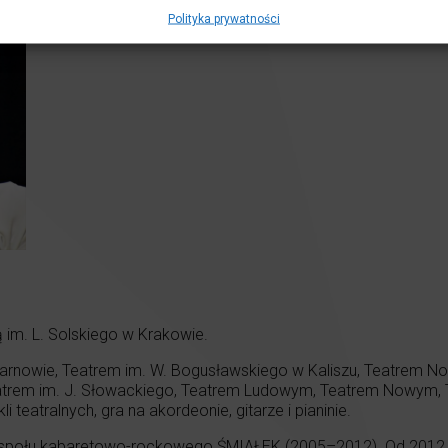
Polityka prywatności
im. L. Solskiego w Krakowie.
Tarnowie, Teatrem im. W. Bogusławskiego w Kaliszu, Teatrem 
atrem im. J. Słowackiego, Teatrem Ludowym, Teatrem Nowym, 
teatralnych, gra na akordeonie, gitarze i pianinie.
zespołu kabaretowo-rockowego ŚMIAŁEK (2005–2012). Od 2012 