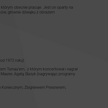
d którym obecnie pracuje. Jest on oparty na
nków, głównie dźwięku z obrazem
od 1972 roku).
em Turnau’em, z którym koncertował i nagrał
lą Maurer, Agatą Ślazyk (nagrywając programy
tem Koniecznym, Zbigniewem Preisnerem,