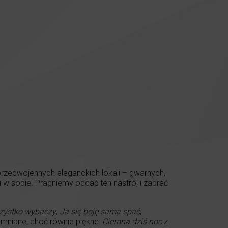
przedwojennych eleganckich lokali – gwarnych,
li w sobie. Pragniemy oddać ten nastrój i zabrać
szystko wybaczy
,
Ja się boję sama spać
,
omniane, choć równie piękne:
Ciemna dziś noc
z