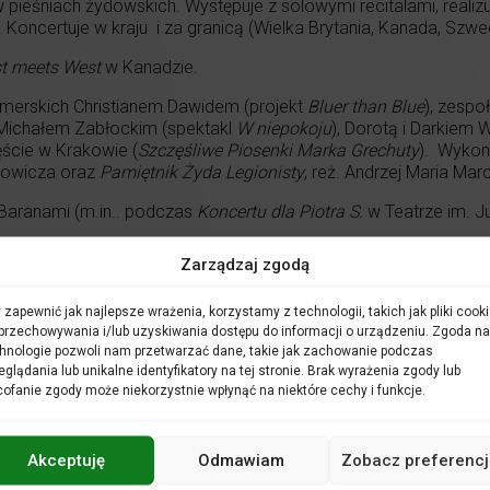
w pieśniach żydowskich. Występuje z solowymi recitalami, realiz
Koncertuje w kraju i za granicą (Wielka Brytania, Kanada, Szwe
t meets West
w Kanadzie.
merskich Christianem Dawidem (projekt
Bluer than Blue
), zespo
ą Michałem Zabłockim (spektakl
W niepokoju
), Dorotą i Darkiem 
ście w Krakowie (
Szczęśliwe Piosenki Marka Grechuty
). Wykon
kowicza oraz
Pamiętnik Żyda Legionisty
, reż. Andrzej Maria Mar
Baranami (m.in.. podczas
Koncertu dla Piotra S.
w Teatrze im. J
czas XX Międzynarodowego Festiwalu Muzyki Sakralnej
Gaude M
Zarządzaj zgodą
vent
w Synagodze Tempel w Krakowie.
e our history
, reż. Roberta Grossman oraz serialu
Król
, reż. J. 
 zapewnić jak najlepsze wrażenia, korzystamy z technologii, takich jak pliki cooki
przechowywania i/lub uzyskiwania dostępu do informacji o urządzeniu. Zgoda na
hnologie pozwoli nam przetwarzać dane, takie jak zachowanie podczas
eglądania lub unikalne identyfikatory na tej stronie. Brak wyrażenia zgody lub
kulturą żydowską, m.in. na XV, XVII i XVIII Festiwalu Kultury Żyd
ofanie zgody może niekorzystnie wpłynąć na niektóre cechy i funkcje.
Kulturą Żydowską w Teatrze Atelier im. Agnieszki Osieckiej w
ta Krakowa (płyta CD
Pieśni getta
) oraz Krakowską Operą Kamera
Akceptuję
Odmawiam
Zobacz preferencj