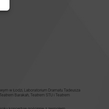
Nowym w Łodzi, Laboratorium Dramatu Tadeusza
Teatrem Barakah, Teatrem STU i Teatrem
roku koncertuje gościnnie z zespołem