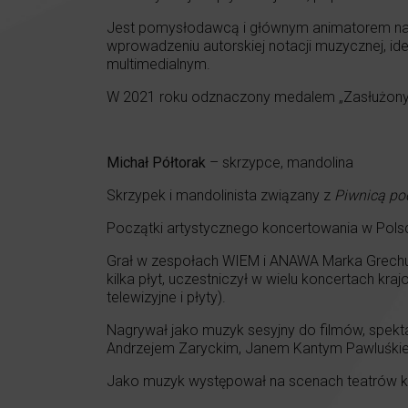
Jest pomysłodawcą i głównym animatorem n
wprowadzeniu autorskiej notacji muzycznej, i
multimedialnym.
W 2021 roku odznaczony medalem „Zasłużony Ku
Michał Półtorak
– skrzypce, mandolina
Skrzypek i mandolinista związany z
Piwnicą po
Początki artystycznego koncertowania w Polsc
Grał w zespołach WIEM i ANAWA Marka Grechut
kilka płyt, uczestniczył w wielu koncertach k
telewizyjne i płyty).
Nagrywał jako muzyk sesyjny do filmów, spekt
Andrzejem Zaryckim, Janem Kantym Pawluśki
Jako muzyk występował na scenach teatrów kra