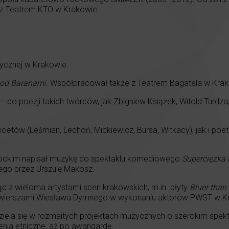
 z Teatrem KTO w Krakowie.
ycznej w Krakowie.
pod Baranami
. Współpracował także z Teatrem Bagatela w Krak
do poezji takich twórców, jak Zbigniew Książek, Witold Turdza
etów (Leśmian, Lechoń, Mickiewicz, Bursa, Witkacy), jak i poe
ockim napisał muzykę do spektaklu komediowego
Superciężka 
go przez Urszulę Makosz.
ąc z wieloma artystami scen krakowskich, m.in. płyty
Bluer than
wierszami Wiesława Dymnego w wykonaniu aktorów PWST w Krak
dziela się w rozmaitych projektach muzycznych o szerokim spekt
enia etniczne, aż po awangardę.