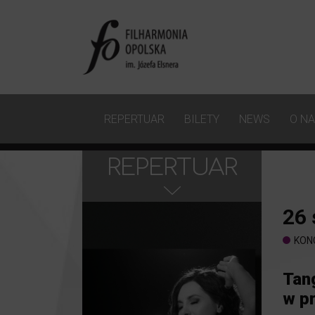
REPERTUAR
BILETY
NEWS
O N
REPERTUAR
26
KON
Tan
w p