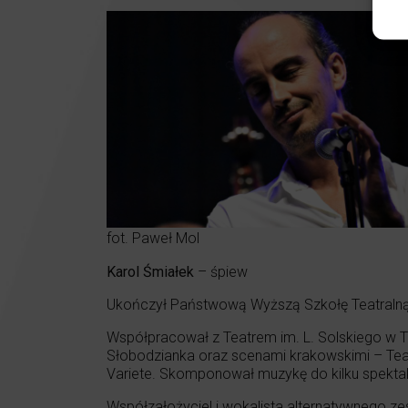
fot. Paweł Mol
Karol Śmiałek
– śpiew
Ukończył Państwową Wyższą Szkołę Teatralną 
Współpracował z Teatrem im. L. Solskiego w 
Słobodzianka oraz scenami krakowskimi – Te
Variete. Skomponował muzykę do kilku spektakli 
Współzałożyciel i wokalista alternatywnego 