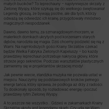
małych bucików? To leprechauny – najsłynniejsze skrzaty z
Zielonej Wyspy, które szykują się do wielkiego świętowania!
Legendy głoszą, że bywają psotne, ale dla tych, którzy
odważą się odwiedzić ich krainę, przygotowały mnóstwo
magicznych niespodzianek.
Dawno, dawno temu, za szmaragdowym morzem, w
maleńkich domkach ukrytych pod korzeniami starych
dębów, narodziła się magia. Dziś chcemy podzielić się nią z
Wami. Na najmłodszych gości Krainy Skrzatów czekać
będzie Wielka Fabryka Zielonych Kapeluszy – bo każdy
prawdziwy leprechaun potrzebuje nakrycia głowy, które
strzeże jego sekretów. Podczas warsztatów plastycznych
zamienimy się w projektantów skrzaciej mody!
Jak pewnie wiecie, irlandzka muzyka nie pozwala ustać w
miejscu. Nauczymy się podstawowych kroków pełnego
energii tańca, który sprawia, że podłoga aż drży z radości.
To doskonały sposób, by rozładować energię i poczuć
prawdziwy rytm Zielonej Wyspy.
A to jeszcze nie wszystko… Gdzieś w zakamarkach Krainy
Skrzatów ukryty jest legendarny skarb. Czy uda się Wam