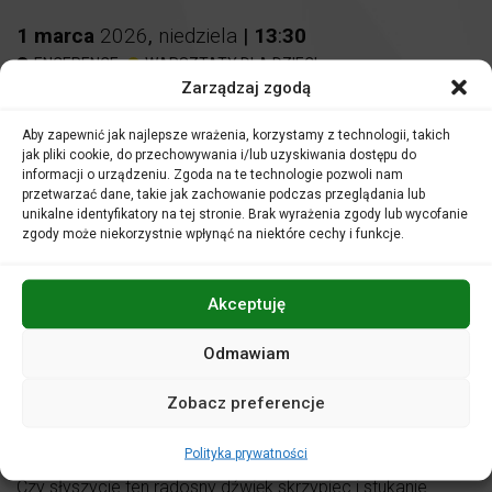
1
marca
2026
,
niedziela
|
13
:
30
,
,
ENCEPENCE
WARSZTATY DLA DZIECI
Zarządzaj zgodą
Warsztaty ENCEPENCE
Aby zapewnić jak najlepsze wrażenia, korzystamy z technologii, takich
Irlandia – „W krainie skrzatów”
jak pliki cookie, do przechowywania i/lub uzyskiwania dostępu do
informacji o urządzeniu. Zgoda na te technologie pozwoli nam
przetwarzać dane, takie jak zachowanie podczas przeglądania lub
Miejsce:
Sala kameralna
unikalne identyfikatory na tej stronie. Brak wyrażenia zgody lub wycofanie
zgody może niekorzystnie wpłynąć na niektóre cechy i funkcje.
KUP BILET
Akceptuję
30 zł
Na warsztaty plastyczne bilet wstępu obowiązuje dla dzieci,
Odmawiam
rodzice zaproszeni są jako osoby towarzyszące.
Zobacz preferencje
Polityka prywatności
Czy słyszycie ten radosny dźwięk skrzypiec i stukanie