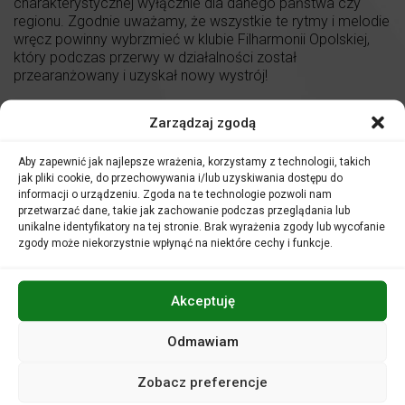
charakterystycznej wyłącznie dla danego państwa czy
regionu. Zgodnie uważamy, że wszystkie te rytmy i melodie
wręcz powinny wybrzmieć w klubie Filharmonii Opolskiej,
który podczas przerwy w działalności został
przearanżowany i uzyskał nowy wystrój!
Z tym większą niecierpliwością czekamy na Państwa i
Zarządzaj zgodą
zapraszamy na koncert, podczas którego za pomocą
dźwięków udamy się w podróż do Ameryki Południowej, a
dokładniej wprost do jednej z tysięcy kawiarenek
Aby zapewnić jak najlepsze wrażenia, korzystamy z technologii, takich
jak pliki cookie, do przechowywania i/lub uzyskiwania dostępu do
zlokalizowanych w bocznych uliczkach Bogoty – stolicy
informacji o urządzeniu. Zgoda na te technologie pozwoli nam
Kolumbii.
przetwarzać dane, takie jak zachowanie podczas przeglądania lub
unikalne identyfikatory na tej stronie. Brak wyrażenia zgody lub wycofanie
Cumbia, czyli muzyka latynoamerykańska z
zgody może niekorzystnie wpłynąć na niektóre cechy i funkcje.
charakterystycznym rytmem narodziła się w regionie
Morza Karaibskiego, gdzie powstał największy tygiel ras:
zamieszkiwały go plemiona indiańskie, tu przybywali
Akceptuję
afrykańscy niewolnicy i tu roiło się od przybyszy z
Hiszpanii. W niespotykany sposób ten unikatowy gatunek
muzyczny łączy wpływy hiszpańskie, indiańskie i
Odmawiam
afrykańskie. Z Afryki pochodzą rytmiczne uderzenia
bębnów, zmysłowe i zalotne ruchy bioder, Europejczycy
Zobacz preferencje
dodali charakterystyczny strój a tutejsi Indianie wnieśli