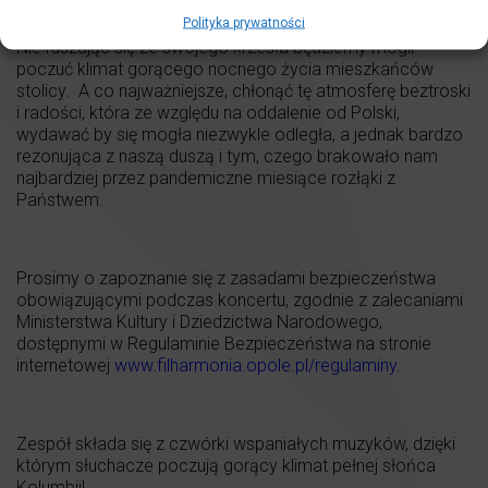
delikatne brzmienie fletu i gaity.
Polityka prywatności
Nie ruszając się ze swojego krzesła będziemy mogli
poczuć klimat gorącego nocnego życia mieszkańców
stolicy. A co najważniejsze, chłonąć tę atmosferę beztroski
i radości, która ze względu na oddalenie od Polski,
wydawać by się mogła niezwykle odległa, a jednak bardzo
rezonująca z naszą duszą i tym, czego brakowało nam
najbardziej przez pandemiczne miesiące rozłąki z
Państwem.
Prosimy o zapoznanie się z zasadami bezpieczeństwa
obowiązującymi podczas koncertu, zgodnie z zalecaniami
Ministerstwa Kultury i Dziedzictwa Narodowego,
dostępnymi w Regulaminie Bezpieczeństwa na stronie
internetowej
www.filharmonia.opole.pl/regulaminy
.
Zespół składa się z czwórki wspaniałych muzyków, dzięki
którym słuchacze poczują gorący klimat pełnej słońca
Kolumbii!