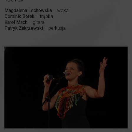
Magdalena Lechowska
– wokal
Dominik Borek
– trąbka
Karol Mach
– gitara
Patryk Zakrzewski
– perkusja