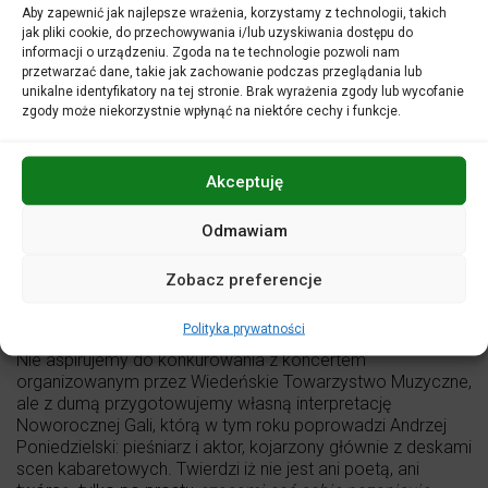
Aby zapewnić jak najlepsze wrażenia, korzystamy z technologii, takich
jak pliki cookie, do przechowywania i/lub uzyskiwania dostępu do
informacji o urządzeniu. Zgoda na te technologie pozwoli nam
Orkiestra Filharmonii Opolskiej
przetwarzać dane, takie jak zachowanie podczas przeglądania lub
Przemysław Neumann
– dyrygent
unikalne identyfikatory na tej stronie. Brak wyrażenia zgody lub wycofanie
Andrzej Poniedzielski
– prowadzenie koncertu
zgody może niekorzystnie wpłynąć na niektóre cechy i funkcje.
Zwyczaj świętowania Nowego Roku przy dźwiękach lekkiej,
tanecznej muzyki orkiestrowej narodził się w Wiedniu. Do
Akceptuję
dziś w koncertach Filharmoników Wiedeńskich w
Złotej
Sali
Musikverein uczestniczy rokrocznie wielomilionowa
Odmawiam
publiczność: sama sala (w której Orkiestra Filharmonii
Opolskiej koncertowała aż trzykrotnie, w latach 2008–
2010) mieści około dwóch tysięcy słuchaczy, ale
Zobacz preferencje
wydarzenie transmitowane jest na żywo do ponad
dziewięćdziesięciu państw.
Polityka prywatności
Nie aspirujemy do konkurowania z koncertem
organizowanym przez Wiedeńskie Towarzystwo Muzyczne,
ale z dumą przygotowujemy własną interpretację
Noworocznej Gali, którą w tym roku poprowadzi Andrzej
Poniedzielski: pieśniarz i aktor, kojarzony głównie z deskami
scen kabaretowych. Twierdzi iż nie jest ani poetą, ani