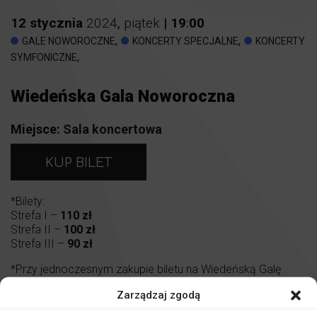
12
stycznia
2024
,
piątek
|
19
:
00
,
,
GALE NOWOROCZNE
KONCERTY SPECJALNE
KONCERTY
,
SYMFONICZNE
Wiedeńska Gala Noworoczna
Miejsce:
Sala koncertowa
KUP BILET
*Bilety:
Strefa I –
110 zł
Strefa II –
100 zł
Strefa III –
90 zł
*Przy jednoczesnym zakupie biletu na Wiedeńską Galę
Noworoczną oraz na Walentynkowy Koncert Muzyki
Zarządzaj zgodą
Filmowej, łączna cena za oba bilety wynosi
200 zł
.
Promocja wyłącznie w kasie biletowej.