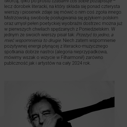
twórcą, tylko po prostu
czasami coś sobie pozapisuje
–
lecz dorobek literacki, na który składa się ponad czterysta
wierszy i piosenek zdaje się mówić o nim coś zgoła innego.
Mistrzowską swobodę posługiwania się językiem polskim
oraz umysł pełen poetyckiej wyobraźni dostrzec można już
w pierwszych chwilach spędzanych z Poniedzielskim. W
jednym ze swoich wierszy pisał tak:
Przeżyć to jedno, a
mieć wspomnienia to drugie.
Niech zatem wspomnienie
pozytywnej energii płynącej z literacko-muzycznego
spotkania dobrze nastroi (alegoria nieprzypadkowa,
mówimy wszak o wizycie w Filharmonii!) zarówno
publiczność jak i artystów na cały 2024 rok.