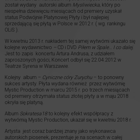
został wydany autorski album
Mysliwiecka
, który po
niespełna dziewięciu miesiącach od premiery uzyskał
status Podwójnie Platynowej Płyty i był najlepiej
sprzedającą się płytą w Polsce w 2012 r. ( wg. rankingu
OLiS ).
W kwietniu 2013 r. nakładem tej samej wytwórni ukazało się
kolejne wydawnictwo
–
CD i DVD
Piłem w Spale… I co dalej
.
Jest to zapis koncertu Artura Andrusa, z udziałem
zaproszonych gości, Koncert odbył się 22.04.2012 w
Teatrze Syrena w Warszawie.
Kolejny album –
Cyniczne córy Zurychu
– to ponowny
sukces artysty. Płyta wydana również przez wytwórnię
Mystic Production w marcu 2015 r. po trzech miesiącach
od premiery otrzymała status złotej płyty a w maju 2018
okryła się platyną.
Album
Sokratesa18
to kolejny efekt współpracy z
wytwórnią Mystic Production, ukazał się w kwietniu 2018 r.
Artysta jest coraz bardziej znany jako wykonawca
autorskich piosenek, prezentuje je na scenach w całej