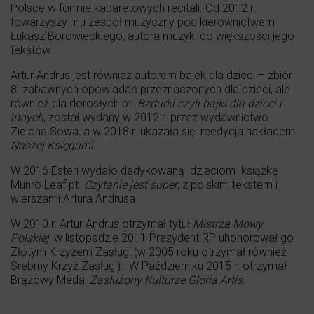
Polsce w formie kabaretowych recitali. Od 2012 r.
towarzyszy mu zespół muzyczny pod kierownictwem
Łukasz Borowieckiego, autora muzyki do większości jego
tekstów.
Artur Andrus jest również autorem bajek dla dzieci – zbiór
8 zabawnych opowiadań przeznaczonych dla dzieci, ale
również dla dorosłych pt.
Bzdurki czyli bajki dla dzieci i
innych
, został wydany w 2012 r. przez wydawnictwo
Zielona Sowa, a w 2018 r. ukazała się reedycja nakładem
Naszej Księgarni.
W 2016 Esteri wydało dedykowaną dzieciom książkę
Munro Leaf pt.
Czytanie jest super
, z polskim tekstem i
wierszami Artura Andrusa.
W 2010 r. Artur Andrus otrzymał tytuł
Mistrza Mowy
Polskiej
, w listopadzie 2011 Prezydent RP uhonorował go
Złotym Krzyżem Zasługi (w 2005 roku otrzymał również
Srebrny Krzyż Zasługi). W Październiku 2015 r. otrzymał
Brązowy Medal
Zasłużony Kulturze Gloria Artis.