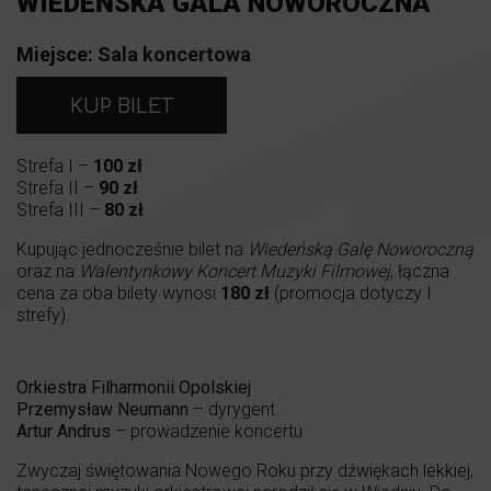
WIEDEŃSKA GALA NOWOROCZNA
Miejsce:
Sala koncertowa
KUP BILET
Strefa I –
100 zł
Strefa II –
90 zł
Strefa III –
80 zł
Kupując jednocześnie bilet na
Wiedeńską Galę Noworoczną
oraz na
Walentynkowy Koncert Muzyki Filmowej
, łączna
cena za oba bilety wynosi
180 zł
(promocja dotyczy I
strefy).
Orkiestra Filharmonii Opolskiej
Przemysław Neumann
– dyrygent
Artur Andrus
– prowadzenie koncertu
Zwyczaj świętowania Nowego Roku przy dźwiękach lekkiej,