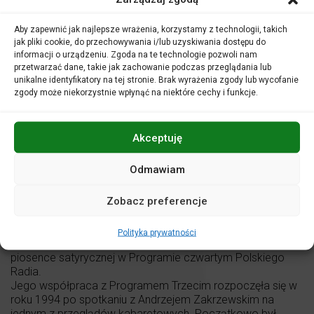
Dziennikarz, poeta, autor tekstów piosenek, artysta
Aby zapewnić jak najlepsze wrażenia, korzystamy z technologii, takich
kabaretowy co jakiś czas konferansjer różnych imprez
jak pliki cookie, do przechowywania i/lub uzyskiwania dostępu do
kabaretowych, komentator
Szkła kontaktowego
, do
informacji o urządzeniu. Zgoda na te technologie pozwoli nam
listopada 2017 r. redaktor trójkowej
Akademii rozrywki
. Od
przetwarzać dane, takie jak zachowanie podczas przeglądania lub
lipca 2018 r. współpracuje z Radiem RMF Classic,
unikalne identyfikatory na tej stronie. Brak wyrażenia zgody lub wycofanie
prezentując swoje autorskie audycje:
Wakacje z Andrusem
zgody może niekorzystnie wpłynąć na niektóre cechy i funkcje.
i
NieDoMÓwienia, czyli rozmowy niezobowiązujące Artura
Andrusa
.
Studiował dziennikarstwo na Uniwersytecie Warszawskim.
Akceptuję
W czasach studenckich współpracował z Rozgłośnią
Harcerską i Radiem Rzeszów, a momentem przełomowym
Odmawiam
w jego karierze artystycznej okazał się przeprowadzony
„na zaliczenie” wywiad z Wojciechem Młynarskim – wywiad
Zobacz preferencje
został przeprowadzony wierszem – Artur zadawał
wierszem pytania, a Wojciech Młynarski improwizując
wierszem odpowiadał. Niedługo po tym Artur Andrus
Polityka prywatności
otrzymał propozycję poprowadzenia audycji poświęconej
piosence satyrycznej w Programie czwartym Polskiego
Radia.
Jego współpraca z Programem Trzecim rozpoczęła się w
roku 1994 po spotkaniu z Andrzejem Zakrzewskim na
jednym z przeglądów kabaretowych. Początkowo był