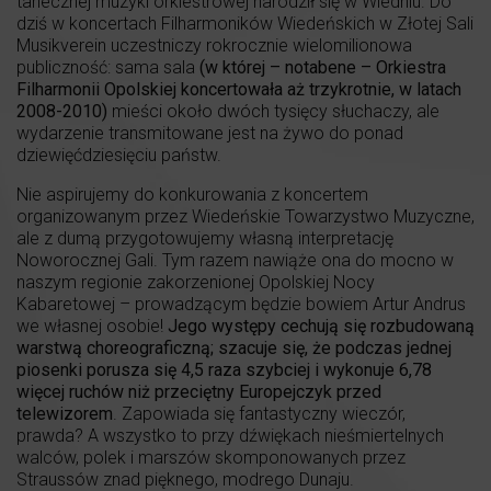
tanecznej muzyki orkiestrowej narodził się w Wiedniu. Do
dziś w koncertach Filharmoników Wiedeńskich w Złotej Sali
Musikverein uczestniczy rokrocznie wielomilionowa
publiczność: sama sala
(w której – notabene – Orkiestra
Filharmonii Opolskiej koncertowała aż trzykrotnie, w latach
2008-2010)
mieści około dwóch tysięcy słuchaczy, ale
wydarzenie transmitowane jest na żywo do ponad
dziewięćdziesięciu państw.
Nie aspirujemy do konkurowania z koncertem
organizowanym przez Wiedeńskie Towarzystwo Muzyczne,
ale z dumą przygotowujemy własną interpretację
Noworocznej Gali. Tym razem nawiąże ona do mocno w
naszym regionie zakorzenionej Opolskiej Nocy
Kabaretowej – prowadzącym będzie bowiem Artur Andrus
we własnej osobie!
Jego występy cechują się rozbudowaną
warstwą choreograficzną; szacuje się, że podczas jednej
piosenki porusza się 4,5 raza szybciej i wykonuje 6,78
więcej ruchów niż przeciętny Europejczyk przed
telewizorem
. Zapowiada się fantastyczny wieczór,
prawda? A wszystko to przy dźwiękach nieśmiertelnych
walców, polek i marszów skomponowanych przez
Straussów znad pięknego, modrego Dunaju.