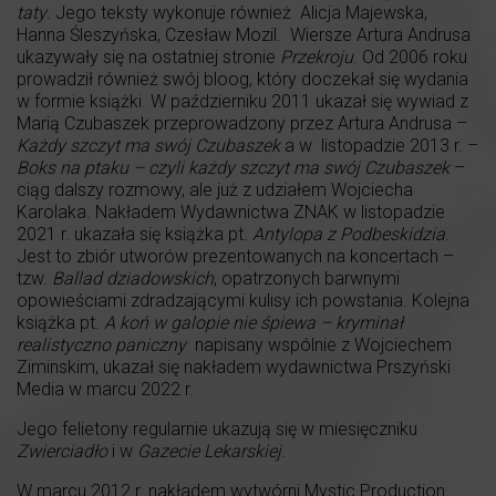
taty
. Jego teksty wykonuje również Alicja Majewska,
Hanna Śleszyńska, Czesław Mozil. Wiersze Artura Andrusa
ukazywały się na ostatniej stronie
Przekroju
. Od 2006 roku
prowadził również swój bloog, który doczekał się wydania
w formie książki. W październiku 2011 ukazał się wywiad z
Marią Czubaszek przeprowadzony przez Artura Andrusa –
Każdy szczyt ma swój Czubaszek
a w listopadzie 2013 r. –
Boks na ptaku – czyli każdy szczyt ma swój Czubaszek
–
ciąg dalszy rozmowy, ale już z udziałem Wojciecha
Karolaka. Nakładem Wydawnictwa ZNAK w listopadzie
2021 r. ukazała się książka pt.
Antylopa z Podbeskidzia
.
Jest to zbiór utworów prezentowanych na koncertach –
tzw.
Ballad dziadowskich
, opatrzonych barwnymi
opowieściami zdradzającymi kulisy ich powstania. Kolejna
książka pt.
A koń w galopie nie śpiewa – kryminał
realistyczno paniczny
napisany wspólnie z Wojciechem
Ziminskim, ukazał się nakładem wydawnictwa Prszyński
Media w marcu 2022 r.
Jego felietony regularnie ukazują się w miesięczniku
Zwierciadło
i w
Gazecie Lekarskiej.
W marcu 2012 r. nakładem wytwórni Mystic Production