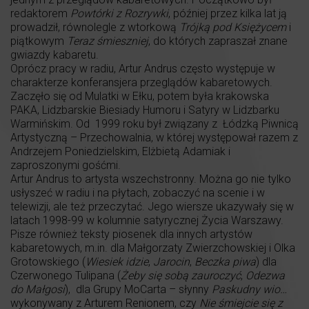
redaktorem
Powtórki z Rozrywki
, później przez kilka lat ją
prowadził, równolegle z wtorkową
Trójką pod Księżycem
i
piątkowym
Teraz śmieszniej
, do których zapraszał znane
gwiazdy kabaretu.
Oprócz pracy w radiu, Artur Andrus często występuje w
charakterze konferansjera przeglądów kabaretowych.
Zaczęło się od Mulatki w Ełku, potem była krakowska
PAKA, Lidzbarskie Biesiady Humoru i Satyry w Lidzbarku
Warmińskim. Od 1999 roku był związany z Łódzką Piwnicą
Artystyczną – Przechowalnia, w której występował razem z
Andrzejem Poniedzielskim, Elżbietą Adamiak i
zaproszonymi gośćmi.
Artur Andrus to artysta wszechstronny. Można go nie tylko
usłyszeć w radiu i na płytach, zobaczyć na scenie i w
telewizji, ale też przeczytać. Jego wiersze ukazywały się w
latach 1998-99 w kolumnie satyrycznej Życia Warszawy.
Pisze również teksty piosenek dla innych artystów
kabaretowych, m.in. dla Małgorzaty Zwierzchowskiej i Olka
Grotowskiego (
Wiesiek idzie
,
Jarocin
,
Beczka piwa
) dla
Czerwonego Tulipana (
Żeby się sobą zauroczyć
,
Odezwa
do Małgosi
), dla Grupy MoCarta – słynny
Paskudny wio…
wykonywany z Arturem Renionem, czy
Nie śmiejcie się z