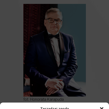
fot. Honorata Karapuda
Artur Andrus
– prowadzenie koncertu
Zarządzaj zgodą