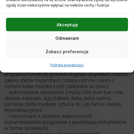
zgody może niekorzystnie wpłynąć na niektóre cechy i funkcje.
OCZEKIWANIA
Nie oczekujemy, że dzieci podczas zajęć będą siedzieć w
miejscu. Mogą czuć się swobodnie!
Akceptuję
Każde dziecko odkrywa muzykę we własny, wyjątkowy
sposób.
Odmawiam
ELEMENTY ZAJĘĆ
– wspólna gra na instrumentach perkusyjnych,
Zobacz preferencje
– wspólny taniec i śpiew (z wykorzystywaniem polskich
melodii ludowych lub rytmów i pieśni z różnych kultur),
Polityka prywatności
– wykorzystanie międzynarodowe e-learningowego
programu Pomelody (piosenki w języku angielskim, szeroki
zakres stylów muzycznych, tonacji, rytmów i pieśni z
różnych kultur, muzyka z płyt i śpiewana na żywo),
– wykorzystanie rekwizytów (chusty, folie, bum bum rurki,
skrawki materiału, egg shakers, farby, pióra, balony,
kamienie, bańki mydlane, sztućce itp.) do tańca i zabaw
improwizacyjnych,
– mini koncerty z udziałem zaproszonych
instrumentalistów (połączenie z prezentacją instrumentów
w formie opowieści),