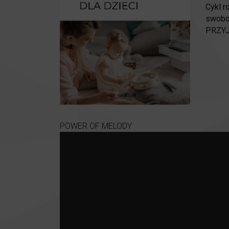
Cykl 
swobod
PRZYJ
POWER OF MELODY