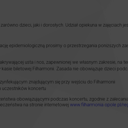
zarówno dzieci, jaki i dorosłych. Udział opiekuna w zajęciach j
uację epidemiologiczną prosimy o przestrzegania poniższych z
akrywającej usta i nos, zapewnionej we własnym zakresie, na te
sie biletowej Filharmonii. Zasada nie obowiązuje dzieci podcz
zynfekującym znajdującym się przy wejściu do Filharmonii
h uczestników koncertu
eństwa obowiązującymi podczas koncertu, zgodnie z zalecaniami
czeństwa na stronie internetowej
www.filharmonia.opole.pl/re