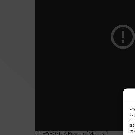
Aby
do 
tec
prz
wyc
CO WYRÓŻNIA Power of Melody ?