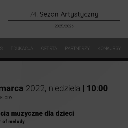
74.
Sezon Artystyczny
2025/2026
AS
EDUKACJA
OFERTA
PARTNERZY
KONKURSY
marca
2022
,
niedziela
|
10
:
00
ELODY
cia muzyczne dla dzieci
 of melody