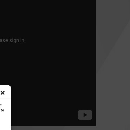
e,
 te