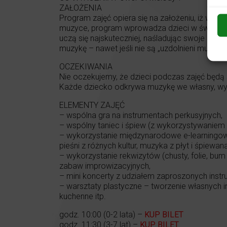
ZAŁOŻENIA
Program zajęć opiera się na założeniu, iż wsz
muzyce, program wprowadza dzieci w świat twor
uczą się najskuteczniej, naśladując swoje najpo
muzykę – nawet jeśli nie są „uzdolnieni muzyczn
OCZEKIWANIA
Nie oczekujemy, że dzieci podczas zajęć będą
Każde dziecko odkrywa muzykę we własny, wy
ELEMENTY ZAJĘĆ
– wspólna gra na instrumentach perkusyjnych,
– wspólny taniec i śpiew (z wykorzystywaniem p
– wykorzystanie międzynarodowe e-learningowe
pieśni z różnych kultur, muzyka z płyt i śpiewan
– wykorzystanie rekwizytów (chusty, folie, bum b
zabaw improwizacyjnych,
– mini koncerty z udziałem zaproszonych instr
– warsztaty plastyczne – tworzenie własnych in
kuchenne itp.
godz. 10:00 (0-2 lata) –
KUP BILET
godz. 11:30 (3-7 lat) –
KUP BILET