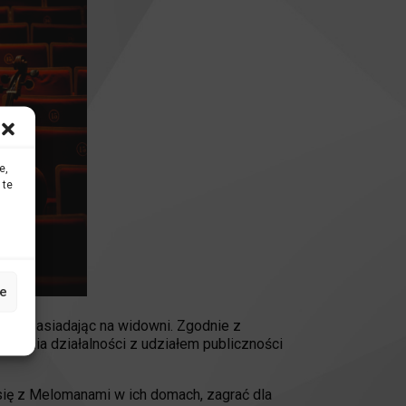
e,
 te
e
stów zasiadając na widowni. Zgodnie z
szenia działalności z udziałem publiczności
się z Melomanami w ich domach, zagrać dla