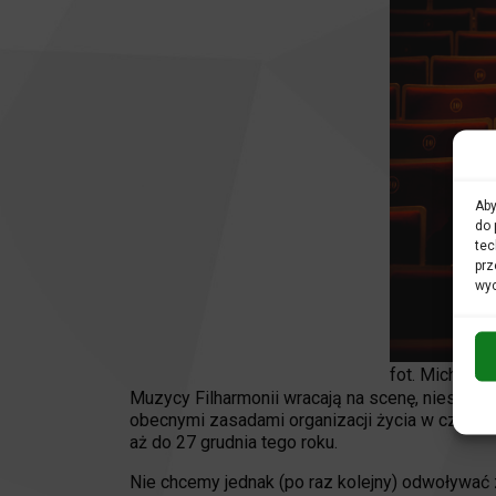
Aby
do 
tec
prz
wyc
fot. Michał G
Muzycy Filharmonii wracają na scenę, niestety
obecnymi zasadami organizacji życia w czasie
aż do 27 grudnia tego roku.
Nie chcemy jednak (po raz kolejny) odwoływać