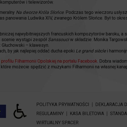
 komputerów i telewizorów.
ameralny
Na dworze Króla Słońce
. Podczas tego wieczoru usłysz
 panowania Ludwika XIV, zwanego Królem Słońce. Był to okres n
niczej najwybitniejszych francuskich kompozytorów baroku, a są
Na scenie wystąpi zespół
Sanssouci
w składzie: Monika Targowsk
 Głuchowski – klawesyn.
ch, by jak najlepiej oddać ducha epoki
Le grand siècle
i harmonij
a
profilu Filharmonii Opolskiej na portalu Facebook
. Dobra wiadom
, które możecie spędzić z muzykami Filharmonii na własnej kanap
POLITYKA PRYWATNOŚCI
DEKLARACJA 
REGULAMINY
KASA BILETOWA
STANDA
WIRTUALNY SPACER