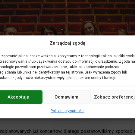
Zarządzaj zgodą
 zapewnić jak najlepsze wrażenia, korzystamy z technologii, takich jak pliki cooki
przechowywania i/lub uzyskiwania dostępu do informacji o urządzeniu. Zgoda na
hnologie pozwoli nam przetwarzać dane, takie jak zachowanie podczas
eglądania lub unikalne identyfikatory na tej stronie. Brak wyrażenia zgody lub
ofanie zgody może niekorzystnie wpłynąć na niektóre cechy i funkcje.
Akceptuję
Odmawiam
Zobacz preferencj
rocholski
 publiczność nie będzie mogła posłuchać swoich ulubionych arty
Polityka prywatności
 pandemii – jesteśmy zobowiązani do przedłużenia okresu zawie
 zaplanowanych już koncertów, dlatego postanowiliśmy spotkać 