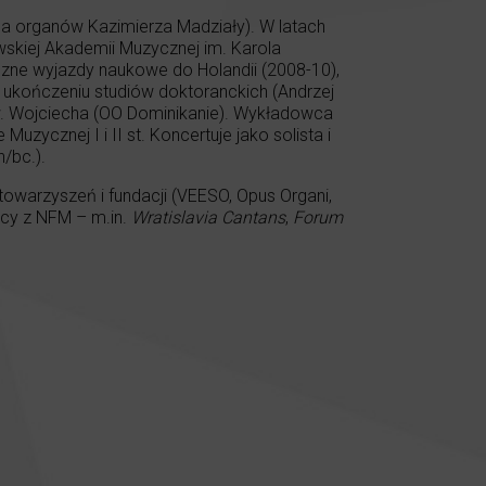
sa organów Kazimierza Madziały). W latach
skiej Akademii Muzycznej im. Karola
czne wyjazdy naukowe do Holandii (2008-10),
o ukończeniu studiów doktoranckich (Andrzej
Św. Wojciecha (OO Dominikanie). Wykładowca
zycznej I i II st. Koncertuje jako solista i
/bc.).
towarzyszeń i fundacji (VEESO, Opus Organi,
acy z NFM – m.in.
Wratislavia Cantans
,
Forum