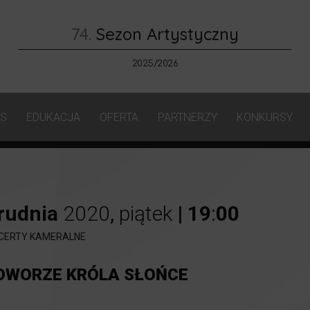
74.
Sezon Artystyczny
2025/2026
AS
EDUKACJA
OFERTA
PARTNERZY
KONKURSY
rudnia
2020
,
piątek
|
19
:
00
CERTY KAMERALNE
DWORZE KRÓLA SŁOŃCE