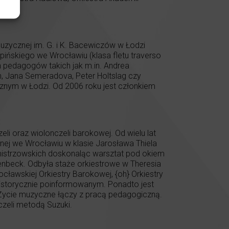
.
uzycznej im. G. i K. Bacewiczów w Łodzi
pińskiego we Wrocławiu (klasa fletu traverso
h pedagogów takich jak m.in. Andrea
en, Jana Semeradova, Peter Holtslag czy
cznym w Łodzi. Od 2006 roku jest członkiem
i oraz wiolonczeli barokowej. Od wielu lat
ej we Wrocławiu w klasie Jarosława Thiela
 mistrzowskich doskonaląc warsztat pod okiem
llenbeck. Odbyła staże orkiestrowe w Theresia
ławskiej Orkiestry Barokowej, {oh} Orkiestry
 historycznie poinformowanym. Ponadto jest
 Życie muzyczne łączy z pracą pedagogiczną.
czeli metodą Suzuki.