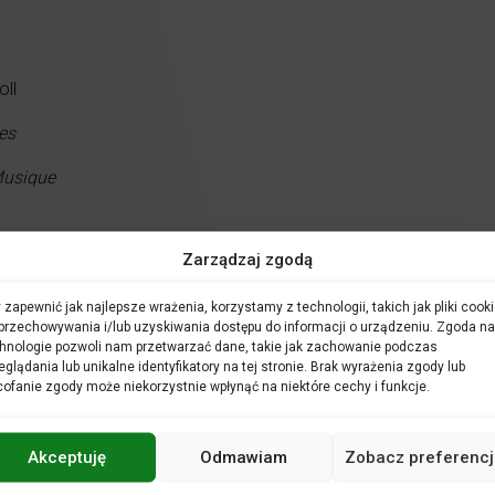
oll
es
Musique
Zespół barokowy
Sanssouci
Zarządzaj zgodą
 zapewnić jak najlepsze wrażenia, korzystamy z technologii, takich jak pliki cooki
przechowywania i/lub uzyskiwania dostępu do informacji o urządzeniu. Zgoda na
Katarzyna Raczkowska
jest absolwentką wrocław
hnologie pozwoli nam przetwarzać dane, takie jak zachowanie podczas
Jerzego Mrozika oraz fletu traverso dr Magdalen
eglądania lub unikalne identyfikatory na tej stronie. Brak wyrażenia zgody lub
podczas kursów mistrzowskich u wybitnych flecis
ofanie zgody może niekorzystnie wpłynąć na niektóre cechy i funkcje.
Barthold Kuijken, Jana Semerádová, Peter Holtsl
Od 2007 roku jest członkiem Orkiestry Symfoniczn
Filharmonii Kaliskiej. Współpracowała również z
Akceptuję
Odmawiam
Zobacz preferencj
Barokowa, Christophorus, Harmonologia, Kapela 
Cracovia, Polska Filharmonia Kameralna, Polska