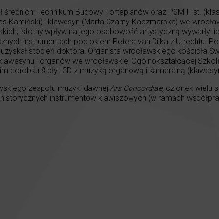
ł średnich: Technikum Budowy Fortepianów oraz PSM II st. (kla
s Kamiński) i klawesyn (Marta Czarny-Kaczmarska) we wrocław
skich, istotny wpływ na jego osobowość artystyczną wywarły li
ycznych instrumentach pod okiem Petera van Dijka z Utrechtu. P
. uzyskał stopień doktora. Organista wrocławskiego kościoła 
klawesynu i organów we wrocławskiej Ogólnokształcącej Szkole Mu
oim dorobku 8 płyt CD z muzyką organową i kameralną (klawesyn
awskiego zespołu muzyki dawnej
Ars Concordiae,
członek wielu s
l historycznych instrumentów klawiszowych (w ramach współpr