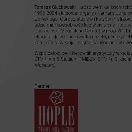
Tomasz Głuchowski
– absolwent kaliskich szkó
1996-2004 studiował organy (Klemens Johanne
Lipińskiego. Oprócz studiów i kursów mistrzow
gdzie miał sposobność kształcić się na histor
Chorosiński, Magdalena Czajka) w maju 2011 r
akademicki w macierzystej uczelni, nauczyciel 
kameralista w kraju i zagranicą. Posiada w sw
Współzałożyciel i kierownik arystyczny wrocł
ŚTMK, Ars & Studium, TMiBZK, SPMK). Stroicie
Musicum
).
Partner: