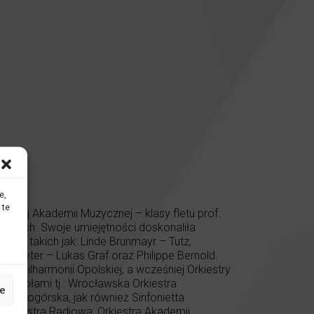
e,
 te
skiej Akademii Muzycznej – klasy fletu prof.
y Pilch. Swoje umiejętności doskonaliła
tów takich jak: Linde Brunmayr – Tutz,
ag, Peter – Lukas Graf oraz Philippe Bernold.
ej Filharmonii Opolskiej, a wcześniej Orkiestry
 zespołami tj.: Wrocławska Orkiestra
e
Jasnogórska, jak również Sinfonietta
 Orkiestra Radiowa, Orkiestra Akademii