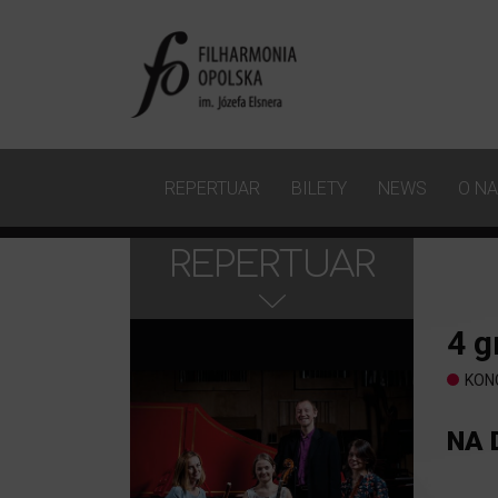
REPERTUAR
BILETY
NEWS
O N
REPERTUAR
4
g
KON
NA 