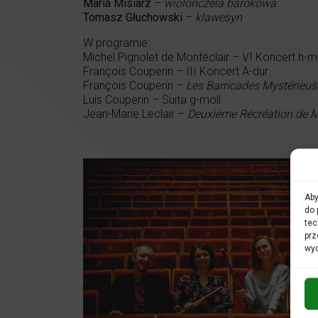
Maria Misiarz
–
wiolonczela barokowa
Tomasz Głuchowski
–
klawesyn
W programie:
Michel Pignolet de Montéclair – VI Koncert h-m
François Couperin – III Koncert A-dur
François Couperin –
Les Barricades Mystérieus
Luis Couperin – Suita g-moll
Jean-Marie Leclair –
Deuxième Récréation de 
Aby
do 
tec
prz
wyc