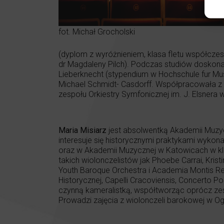
fot. Michał Grocholski
(dyplom z wyróżnieniem, klasa fletu współczes
dr Magdaleny Pilch). Podczas studiów doskona
Lieberknecht (stypendium w Hochschule fur Mus
Michael Schmidt- Casdorff. Współpracowała z 
zespołu Orkiestry Symfonicznej im. J. Elsnera 
Maria Misiarz
jest absolwentką Akademii Muzyc
interesuje się historycznymi praktykami wyko
oraz w Akademii Muzycznej w Katowicach w klas
takich wiolonczelistów jak Phoebe Carrai, Kris
Youth Baroque Orchestra i Academia Montis Reg
Historycznej, Capelli Cracoviensis, Concerto 
czynną kameralistką, współtworząc oprócz zes
Prowadzi zajęcia z wiolonczeli barokowej w O