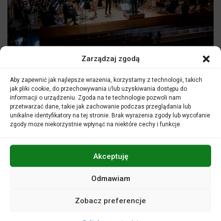
Zarządzaj zgodą
Szanowni Państwo,
Zgodnie z decyzją polskiego rządu – od 12 lutego zostają
Aby zapewnić jak najlepsze wrażenia, korzystamy z technologii, takich
zmienione obostrzenia dla instytucji kultury. Przez dwa
jak pliki cookie, do przechowywania i/lub uzyskiwania dostępu do
tygodnie w reżimie sanitarnym możemy zapraszać
informacji o urządzeniu. Zgoda na te technologie pozwoli nam
Państwa do naszej sali koncertowej, chociaż liczymy że
przetwarzać dane, takie jak zachowanie podczas przeglądania lub
będziemy mogli czynić to dłużej.
unikalne identyfikatory na tej stronie. Brak wyrażenia zgody lub wycofanie
Przygotowaliśmy dla Państwa kilka wydarzeń:
zgody może niekorzystnie wpłynąć na niektóre cechy i funkcje.
Walentynkowy Koncert Muzyki Filmowej w dniach 13 i 14
lutego, pozostały ostatnie bilety, więc warto się śpieszyć
.
Koncert jest także dostępny w sprzedaży jako wydarzenie
Akceptuję
online.
Koncert symfoniczny
Cztery struny, czwarta symfonia
, w
Odmawiam
którym filharmoników opolskich poprowadzi maestro Marek
Pijarowski
.
W ostatnich dniach lutego zapraszamy na
koncert Michała
Zobacz preferencje
Bajora
, który miał się odbyć niemal rok temu ale z powodów
pandemii został przesunięty. Niezwykle się cieszymy, że