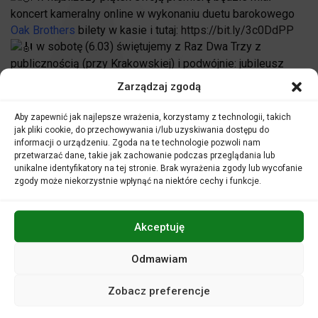
koncert kameralny online w wykonaniu duetu barokowego
Oak Brothers
bilety w kasie i tutaj:
https://bit.ly/3c0DdPP
w sobotę (6.03) świętujemy z Raz Dwa Trzy z
publicznością (przy Krakowskiej) i podwójnie: jubileusz
zespołu (
Raz Dwa Trzy | 30 lat jak jeden koncert
)
Zarządzaj zgodą
w piątek, 12.03 zapraszamy na kolejny koncert
symfoniczny
Klasyczna Niespodzianka
z udziałem
Aby zapewnić jak najlepsze wrażenia, korzystamy z technologii, takich
publiczności – tym razem zabrzmią dzieła Haydna i
jak pliki cookie, do przechowywania i/lub uzyskiwania dostępu do
informacji o urządzeniu. Zgoda na te technologie pozwoli nam
Mozarta. Bilety w kasie i tu:
https://bit.ly/3kIxMZM
przetwarzać dane, takie jak zachowanie podczas przeglądania lub
w piątek, 19.03 zapraszamy na kolejny koncert z
unikalne identyfikatory na tej stronie. Brak wyrażenia zgody lub wycofanie
naszego cyklu kameralnego – tym razem
trio gitarowe
zgody może niekorzystnie wpłynąć na niektóre cechy i funkcje.
Erlendi
s
.
tradycyjnie już przed świętami Wielkanocnymi
Akceptuję
zapraszamy na koncerty
Wielki Post Wielka Muzyka
, tym
razem będzie można usłyszeć: Gabriel Fauré –
Requiem
d-
Odmawiam
moll op. 48 i specjalnie na zamówienie Filharmonii
Opolskiej utwór Paweła Łukaszewskiego –
Music for Holy
Zobacz preferencje
Week