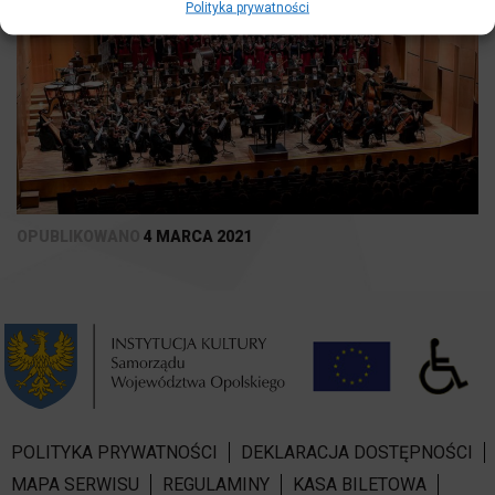
Polityka prywatności
OPUBLIKOWANO
4 MARCA 2021
POLITYKA PRYWATNOŚCI
DEKLARACJA DOSTĘPNOŚCI
MAPA SERWISU
REGULAMINY
KASA BILETOWA