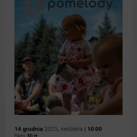
14
grudnia
2025
,
niedziela
|
10
:
00
Bilety:
30 zł