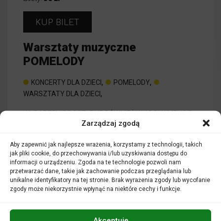
KUP BILET
Warsztaty muzyczne
POMELODY
,
,
KONCERTY DLA DZIECI
POMELODY
,
WARSZTATY DLA DZIECI
WYDARZENIE DOSTĘPNE RÓWNIEŻ W ABONAMENCIE
Zarządzaj zgodą
o wydarzeniu
CZYTAJ WIĘCEJ
Aby zapewnić jak najlepsze wrażenia, korzystamy z technologii, takich
Warsztaty 
jak pliki cookie, do przechowywania i/lub uzyskiwania dostępu do
informacji o urządzeniu. Zgoda na te technologie pozwoli nam
przetwarzać dane, takie jak zachowanie podczas przeglądania lub
unikalne identyfikatory na tej stronie. Brak wyrażenia zgody lub wycofanie
zgody może niekorzystnie wpłynąć na niektóre cechy i funkcje.
Akceptuję