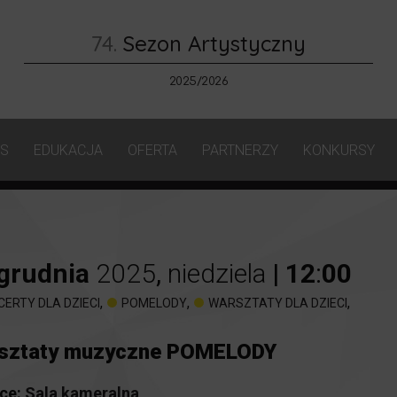
74.
Sezon Artystyczny
2025/2026
AS
EDUKACJA
OFERTA
PARTNERZY
KONKURSY
grudnia
2025
,
niedziela
|
12
:
00
,
,
,
CERTY DLA DZIECI
POMELODY
WARSZTATY DLA DZIECI
sztaty muzyczne POMELODY
ce:
Sala kameralna