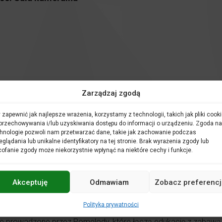
Zarządzaj zgodą
 zapewnić jak najlepsze wrażenia, korzystamy z technologii, takich jak pliki cooki
przechowywania i/lub uzyskiwania dostępu do informacji o urządzeniu. Zgoda na
hnologie pozwoli nam przetwarzać dane, takie jak zachowanie podczas
zarówno dzieci, jaki i dorosłych. Udział opiekuna w zajęciach j
eglądania lub unikalne identyfikatory na tej stronie. Brak wyrażenia zgody lub
ofanie zgody może niekorzystnie wpłynąć na niektóre cechy i funkcje.
a i wykupienia abonamentu – w tym celu osoby zainteresowane s
a kasy) lub kontakt mailowy: kasa@filharmonia.opole.pl
Akceptuję
Odmawiam
Zobacz preferencj
Polityka prywatności
prowadzone przez Pomelody, które łączą edukację z zabawą, 