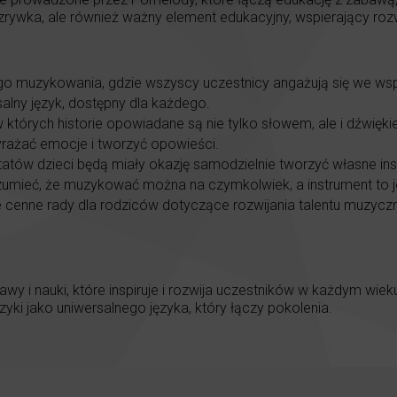
ozrywka, ale również ważny element edukacyjny, wspierający rozwó
go muzykowania, gdzie wszyscy uczestnicy angażują się we wsp
lny język, dostępny dla każdego.
 których historie opowiadane są nie tylko słowem, ale i dźwięki
yrażać emocje i tworzyć opowieści.
atów dzieci będą miały okazję samodzielnie tworzyć własne in
ozumieć, że muzykować można na czymkolwiek, a instrument to j
że cenne rady dla rodziców dotyczące rozwijania talentu muzycz
y i nauki, które inspiruje i rozwija uczestników w każdym wieku.
 jako uniwersalnego języka, który łączy pokolenia.