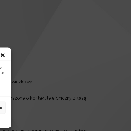
e,
 te
est obowiązkowy.
ą proszone o kontakt telefoniczny z kasą
e
tworząc niezapomniane chwile dla całych