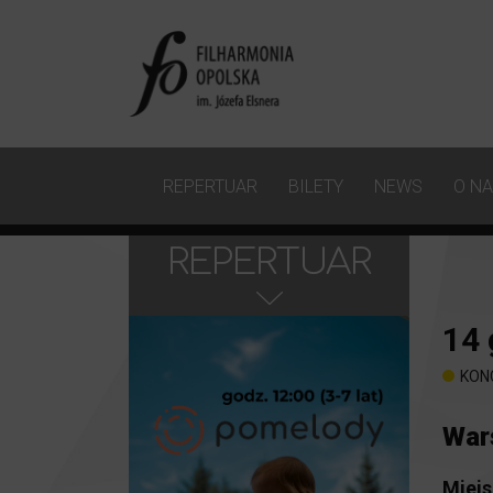
REPERTUAR
BILETY
NEWS
O N
REPERTUAR
14
KON
War
Miejs