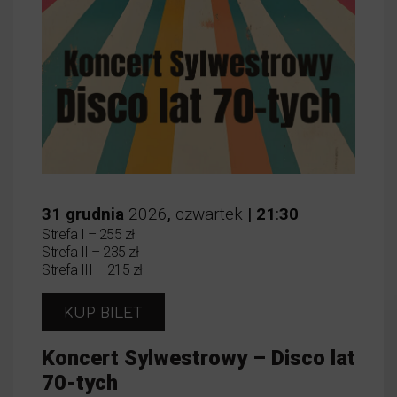
31
grudnia
2026
,
czwartek
|
21
:
30
Strefa I – 255 zł
Strefa II – 235 zł
Strefa III – 215 zł
KUP BILET
Koncert Sylwestrowy – Disco lat
70-tych