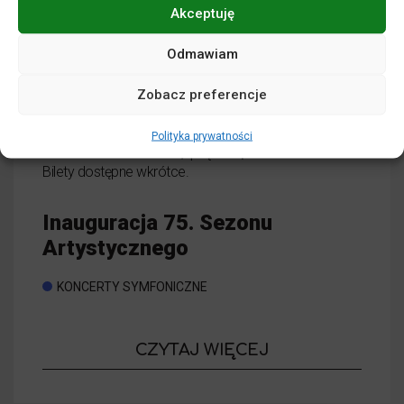
Akceptuję
Odmawiam
Zobacz preferencje
Polityka prywatności
25
września
2026
,
piątek
|
19
:
00
Bilety dostępne wkrótce.
Inauguracja 75. Sezonu
Artystycznego
KONCERTY SYMFONICZNE
o wydarzeniu
CZYTAJ WIĘCEJ
Inauguracja