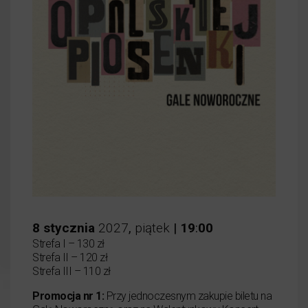
8
stycznia
2027
,
piątek
|
19
:
00
Strefa I – 130 zł
Strefa II – 120 zł
Strefa III – 110 zł
Promocja nr 1:
Przy jednoczesnym zakupie biletu na