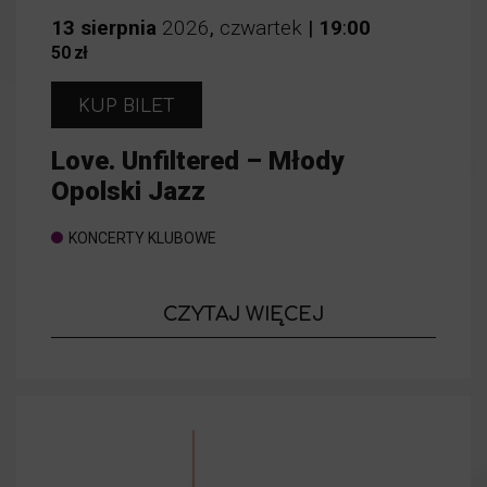
13
sierpnia
2026
,
czwartek
|
19
:
00
50 zł
KUP BILET
Love. Unfiltered – Młody
Opolski Jazz
KONCERTY KLUBOWE
o wydarzeniu
CZYTAJ WIĘCEJ
Love. Unfilt