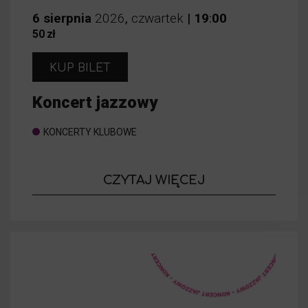
6
sierpnia
2026
,
czwartek
|
19
:
00
50 zł
KUP BILET
Koncert jazzowy
KONCERTY KLUBOWE
o wydarzeniu
CZYTAJ WIĘCEJ
Koncert jazz