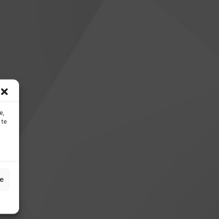
e,
 te
e