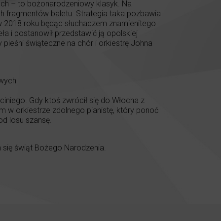
riach – to bożonarodzeniowy klasyk. Na
ch fragmentów baletu. Strategia taka pozbawia
 – w 2018 roku będąc słuchaczem znamienitego
 i postanowił przedstawić ją opolskiej
pieśni świąteczne na chór i orkiestrę Johna
owych
iniego. Gdy ktoś zwrócił się do Włocha z
m w orkiestrze zdolnego pianistę, który ponoć
od losu szansę.
 się świąt Bożego Narodzenia.