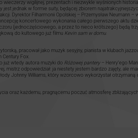
o wieczerzy wigilijnej, prezentach i niezwykle wyśnionych histo
jest jednak w formie suity, będącej zbiorem najatrakcyjniejszy
ej akcji. Dyrektor Filharmonii Opolskiej – Przemysław Neumann
oncepcję koncertowego wykonania całego pierwszego aktu dzieła
zoru (jednoczęściowego, a przez to nieco krótszego) będą trzy 
iękową do kultowego już filmu
Kevin sam w domu
.
ytorską, pracował jako muzyk sesyjny, pianista w klubach jazz
h Century Fox.
o już wtedy autora muzyki do
Różowej pantery
– Henry’ego Manc
, mistrz odpowiedział: ja niestety jestem bardzo zajęty, ale ma
łody Johnny Williams, który wzorcowo wykorzystał otrzymaną 
cia oraz każdemu, pragnącemu poczuć atmosferę zbliżających