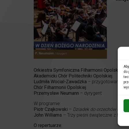
Aby
Orkiestra Symfoniczna Filharmonii Opolskiej
do 
Akademicki Chór Politechniki Opolskiej
tec
Ludmiła Wocial-Zawadzka
– przygotowanie ch
prz
Chór Filharmonii Opolskiej
wyc
Przemysław Neumann
– dyrygent
W programie:
Piotr Czajkowski
–
Dziadek do orzechów
akt I
John Williams
– Trzy pieśni świąteczne z filmu
O repertuarze: