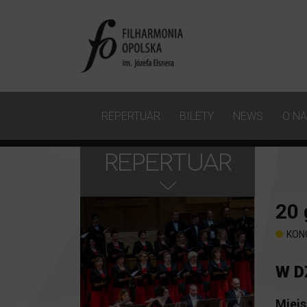
REPERTUAR
BILETY
NEWS
O N
REPERTUAR
20
KON
W D
Miejs