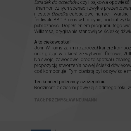
Dziadek do orzechów
, czyli bajkowa opowieść 
filharmonicznych scenach zwykle prezentowany 
niestety
Dziadka
całościowej narracji i wartki
festiwalu BBC Proms w Londynie, podpatrzył k
publiczności. Dopełnieniem programu tego wiec
Williamsa, oryginalnie stanowiące ścieżkę dźw
A to ciekawostka!
John Williams zanim rozpoczął karierę kompoz
oraz grając w orkiestrze wytwórni filmowej 20t
Na swojej zawodowej drodze spotkał uznaneg
propozycją stworzenia nowej ścieżki dźwiękowej
coś komponuje. Tym pianistą był oczywiście m
Ten koncert polecamy szczególnie:
Rodzinom z dziećmi powyżej siódmego roku ży
PRZEMYSŁAW NEUMANN