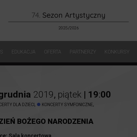
74.
Sezon Artystyczny
2025/2026
AS
EDUKACJA
OFERTA
PARTNERZY
KONKURSY
grudnia
2019
,
piątek
|
19
:
00
,
,
CERTY DLA DZIECI
KONCERTY SYMFONICZNE
ZIEŃ BOŻEGO NARODZENIA
ce:
Sala koncertowa