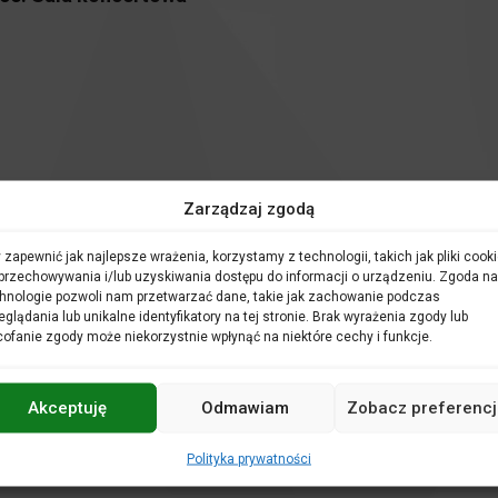
Zarządzaj zgodą
 zapewnić jak najlepsze wrażenia, korzystamy z technologii, takich jak pliki cooki
przechowywania i/lub uzyskiwania dostępu do informacji o urządzeniu. Zgoda na
hnologie pozwoli nam przetwarzać dane, takie jak zachowanie podczas
óru
eglądania lub unikalne identyfikatory na tej stronie. Brak wyrażenia zgody lub
ofanie zgody może niekorzystnie wpłynąć na niektóre cechy i funkcje.
Akceptuję
Odmawiam
Zobacz preferencj
(45’)
Kevin sam w domu
(11’)
Polityka prywatności