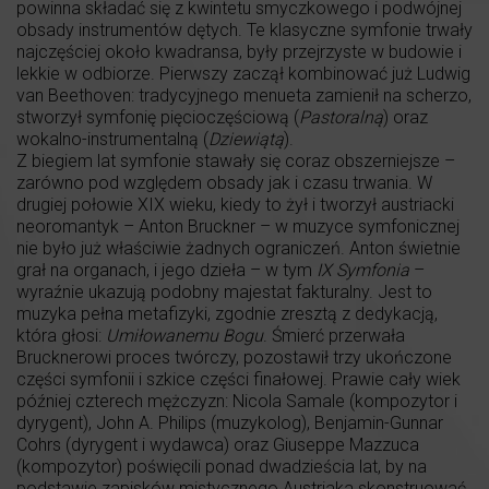
powinna składać się z kwintetu smyczkowego i podwójnej
obsady instrumentów dętych. Te klasyczne symfonie trwały
najczęściej około kwadransa, były przejrzyste w budowie i
lekkie w odbiorze. Pierwszy zaczął kombinować już Ludwig
van Beethoven: tradycyjnego menueta zamienił na scherzo,
stworzył symfonię pięcioczęściową (
Pastoralną
) oraz
wokalno-instrumentalną (
Dziewiątą
).
Z biegiem lat symfonie stawały się coraz obszerniejsze –
zarówno pod względem obsady jak i czasu trwania. W
drugiej połowie XIX wieku, kiedy to żył i tworzył austriacki
neoromantyk – Anton Bruckner – w muzyce symfonicznej
nie było już właściwie żadnych ograniczeń. Anton świetnie
grał na organach, i jego dzieła – w tym
IX Symfonia
–
wyraźnie ukazują podobny majestat fakturalny. Jest to
muzyka pełna metafizyki, zgodnie zresztą z dedykacją,
która głosi:
Umiłowanemu Bogu
. Śmierć przerwała
Brucknerowi proces twórczy, pozostawił trzy ukończone
części symfonii i szkice części finałowej. Prawie cały wiek
później czterech mężczyzn: Nicola Samale (kompozytor i
dyrygent), John A. Philips (muzykolog), Benjamin-Gunnar
Cohrs (dyrygent i wydawca) oraz Giuseppe Mazzuca
(kompozytor) poświęcili ponad dwadzieścia lat, by na
podstawie zapisków mistycznego Austriaka skonstruować