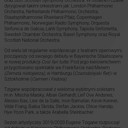
oraz BBC Scottish Symphony Orchestra. W ostatnim czasie
dyrygował takimi orkiestrami jak: London Philharmonic
Orchestra, Netherlands Philharmonic Orchestra,
Staatsphilharmonie Rheinland-Pfalz, Copenhagen
Philharmonic, Norwegian Radio Symphony, Orquesta
Sinfonica de Galicia, Lahti Symphony, Tapiola Sinfonietta,
Swedish Chamber Orchestra, Basel Symphony oraz Royal
Scottish National Orchestra.
Od wielu lat regularnie współpracuje z teatrami operowymi,
począwszy od swojego debiutu w Bayerische Staatsopera
w nowej produkcji
Così fan tutte.
Pod jego kierownictwem
przygotowano spektakle we Frankfurcie nad Menem
(Zemsta nietoperza),
w Hamburgu (
Czarodziejski flet)
i w
Sztokholmie (
Carmen
i
Fedora).
Tzigane współpracował z wieloma wybitnymi solistami
m.in. Mischa Maisky, Alban Gerhardt, Leif Ove Andsnes,
Alessio Bax, Lise de la Salle, Inon Barnatan, Kevin Kenner,
Vilde Frang, Baiba Skrida, Stefan Jackiw, Chloe Hanslip,
Hye-Yoon Park, a także Arabella Steinbacher.
Sezon artystyczny 2019/2020 Eugene Tzigane rozpoczął