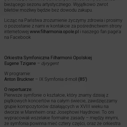
bieżącego sezonu artystycznego. Wyjątkowo zwrot
biletów możliwy będzie bez dowodu zakupu.
Licząc na Państwa zrozumienie życzymy zdrowia i prosimy
o pozostanie z nami w kontakcie za pośrednictwem strony
internetowej
www.filharmonia.opole.pl
i naszego fan page’a
na Facebook
Orkiestra Symfoniczna Filharmonii Opolskiej
Eugene Tzigane
–
dyrygent
W programie:
Anton Bruckner
– IX Symfonia d-moll
(85′)
O repertuarze:
Pierwsze symfonie o kształcie, który znamy dzisiaj z
piątkowych koncertów na całym świecie, zawdzięczamy
grupie kompozytorów działających w XVIII wieku na
dworze w Mannheim oraz Josephowi Haydnowi. To oni
wypracowali wszelakie formalne zasady – między innymi,
że symfonia powinna mieć cztery części, oraz że orkiestra