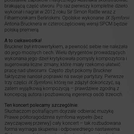
brakującą część utworu. Po raz pierwszy kompletne dzieło
wykonał i nagrał w 2012 roku Sir Simon Rattle wraz z
Filharmonikami Berlińskimi. Opolskie wykonanie
IX Symfonii
Antona Brucknera w czteroczęściowej wersji SPCM będzie
polską premierą.
A to ciekawostka!
Bruckner był introwertykiem, a pewność siebie nie należała
do jego mocnych cech. Wielu dyrygentów prowadzących
wykonania jego dzieł krytykowała pomysły kompozytora i
sugerowała liczne zmiany, które miały rzekomo ułatwić
pracę nad utworami. Często zbyt pokorny Bruckner
faktycznie nanosił poprawki na swoje partytury. Pierwsze
trzy części
IX Symfonii
, której nie zdążył dokończyć, są
zatem wyjątkową kompozycją – prawdziwie zgodną z
koncepcją autora i pozbawioną ingerencji osób trzecich.
Ten koncert polecamy szczególnie:
Słuchaczom potrafiącym dojrzale odbierać muzykę.
Prawie półtoragodzinna symfonia wypełni (bez
zwyczajowej przerwy) cały koncert – tak rozbudowana
forma wymaga skupienia i odpowiedniego nastawienia.