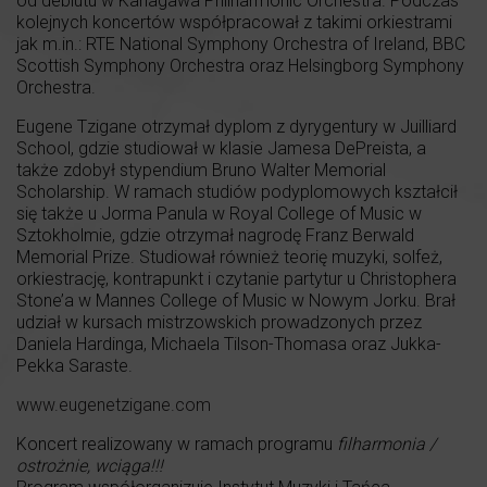
od debiutu w Kanagawa Philharmonic Orchestra. Podczas
kolejnych koncertów współpracował z takimi orkiestrami
jak m.in.: RTE National Symphony Orchestra of Ireland, BBC
Scottish Symphony Orchestra oraz Helsingborg Symphony
Orchestra.
Eugene Tzigane otrzymał dyplom z dyrygentury w Juilliard
School, gdzie studiował w klasie Jamesa DePreista, a
także zdobył stypendium Bruno Walter Memorial
Scholarship. W ramach studiów podyplomowych kształcił
się także u Jorma Panula w Royal College of Music w
Sztokholmie, gdzie otrzymał nagrodę Franz Berwald
Memorial Prize. Studiował również teorię muzyki, solfeż,
orkiestrację, kontrapunkt i czytanie partytur u Christophera
Stone’a w Mannes College of Music w Nowym Jorku. Brał
udział w kursach mistrzowskich prowadzonych przez
Daniela Hardinga, Michaela Tilson-Thomasa oraz Jukka-
Pekka Saraste.
www.eugenetzigane.com
Koncert realizowany w ramach programu
filharmonia /
ostrożnie, wciąga!!!