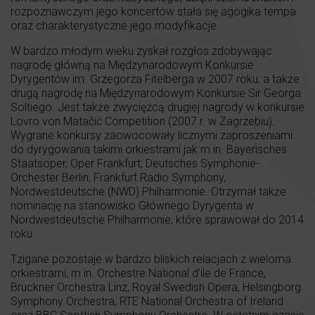
rozpoznawczym jego koncertów stała się agogika tempa
oraz charakterystyczne jego modyfikacje.
W bardzo młodym wieku zyskał rozgłos zdobywając
nagrodę główną na Międzynarodowym Konkursie
Dyrygentów im. Grzegorza Fitelberga w 2007 roku, a także
drugą nagrodę na Międzynarodowym Konkursie Sir Georga
Soltiego. Jest także zwycięzcą drugiej nagrody w konkursie
Lovro von Matačić Competition (2007 r. w Zagrzebiu).
Wygrane konkursy zaowocowały licznymi zaproszeniami
do dyrygowania takimi orkiestrami jak m.in. Bayerisches
Staatsoper, Oper Frankfurt, Deutsches Symphonie-
Orchester Berlin, Frankfurt Radio Symphony,
Nordwestdeutsche (NWD) Philharmonie. Otrzymał także
nominację na stanowisko Głównego Dyrygenta w
Nordwestdeutsche Philharmonie, które sprawował do 2014
roku.
Tzigane pozostaje w bardzo bliskich relacjach z wieloma
orkiestrami, m.in. Orchestre National d’ile de France,
Bruckner Orchestra Linz, Royal Swedish Opera, Helsingborg
Symphony Orchestra, RTE National Orchestra of Ireland