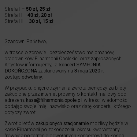
Strefa I –
50 zł, 25 zł
Strefa II –
40 zł, 20 zł
Strefa III –
30 zł, 15 zł
Szanowni Państwo,
w trosce o zdrowie i bezpieczeństwo melomanów,
pracowników Filharmonii Opolskiej oraz zaproszonych
Artystów informujemy, iż
koncert SYMFONIA
DOKOŃCZONA
zaplanowany na
8 maja 2020 r
.
zostaje
odwołany
.
W przypadku chęci otrzymania zwrotu pieniędzy za bilety
zakupione przez internet prosimy o kontakt mailowy pod
adresem:
kasa@filharmonia.opole.pl
, w treści wiadomości
podając swoje imię i nazwisko oraz datę koncertu, którego
dotyczy zwrot.
Zwrot biletów
zakupionych stacjonarnie
możliwy będzie w
kasie Filharmonii po zakończeniu okresu kwarantanny
(również po terminie odwołanych koncertów) do końca