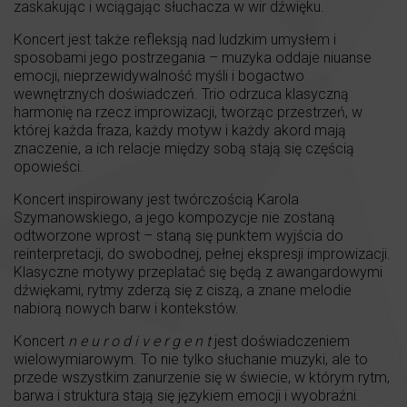
zaskakując i wciągając słuchacza w wir dźwięku.
Koncert jest także refleksją nad ludzkim umysłem i
sposobami jego postrzegania – muzyka oddaje niuanse
emocji, nieprzewidywalność myśli i bogactwo
wewnętrznych doświadczeń. Trio odrzuca klasyczną
harmonię na rzecz improwizacji, tworząc przestrzeń, w
której każda fraza, każdy motyw i każdy akord mają
znaczenie, a ich relacje między sobą stają się częścią
opowieści.
Koncert inspirowany jest twórczością Karola
Szymanowskiego, a jego kompozycje nie zostaną
odtworzone wprost – staną się punktem wyjścia do
reinterpretacji, do swobodnej, pełnej ekspresji improwizacji.
Klasyczne motywy przeplatać się będą z awangardowymi
dźwiękami, rytmy zderzą się z ciszą, a znane melodie
nabiorą nowych barw i kontekstów.
Koncert
n e u r o d i v e r g e n t
jest doświadczeniem
wielowymiarowym. To nie tylko słuchanie muzyki, ale to
przede wszystkim zanurzenie się w świecie, w którym rytm,
barwa i struktura stają się językiem emocji i wyobraźni.