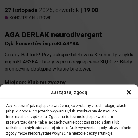
27
listopada
2025
,
czwartek
|
19
:
00
KONCERTY KLUBOWE
AGA DERLAK neurodivergent
Cykl koncertów improKLASYKA
Gorący Hat trick! Przy zakupie biletów na 3 koncerty z cyklu
improKLASYKA - bilety w promocyjnej cenie 30,00 zł. Bilety
promocyjne dostępne w kasie biletowej.
Miejsce:
Klub muzyczny
Zarządzaj zgodą
KUP BILET
Aby zapewnić jak najlepsze wrażenia, korzystamy z technologii, takich
jak pliki cookie, do przechowywania i/lub uzyskiwania dostępu do
50 zł
informacji o urządzeniu. Zgoda na te technologie pozwoli nam
przetwarzać dane, takie jak zachowanie podczas przeglądania lub
unikalne identyfikatory na tej stronie. Brak wyrażenia zgody lub wycofanie
zgody może niekorzystnie wpłynąć na niektóre cechy i funkcje.
Aga Derlak – piano