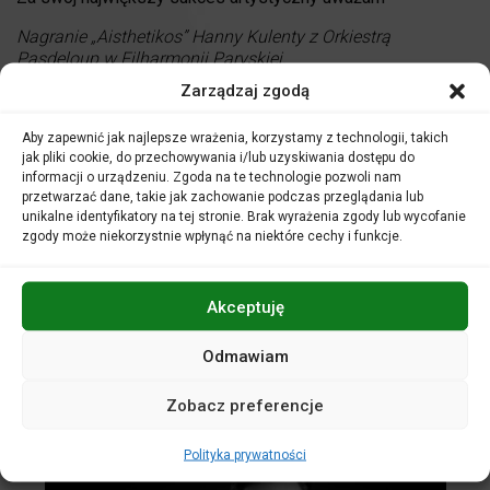
Nagranie „Aisthetikos” Hanny Kulenty z Orkiestrą
Pasdeloup w Filharmonii Paryskiej.
Zarządzaj zgodą
Lubię czytać
Książki których akcja toczy się wśród pięknych
Aby zapewnić jak najlepsze wrażenia, korzystamy z technologii, takich
krajobrazów, trochę psychologiczne. Nie cierpię kiedy
jak pliki cookie, do przechowywania i/lub uzyskiwania dostępu do
informacji o urządzeniu. Zgoda na te technologie pozwoli nam
książka ma nieszczęśliwe zakończenie – wtedy przez parę
przetwarzać dane, takie jak zachowanie podczas przeglądania lub
dni nie umiem się pozbierać i jestem zła na autora że coś
unikalne identyfikatory na tej stronie. Brak wyrażenia zgody lub wycofanie
takiego wymyślił.
zgody może niekorzystnie wpłynąć na niektóre cechy i funkcje.
Kompozycja, która jest dla mnie szczególnie ważna to
Nie ma jednej. Uwielbiam „Ma mere l’oye” i Koncert
Akceptuję
fortepianowy G-dur M. Ravela. Ta muzyka gra w mojej
duszy. Najbardziej osobisty stosunek mam do kompozycji
Odmawiam
Hanny Kulenty Aisthetikos i Alinea.
Zobacz preferencje
Polityka prywatności