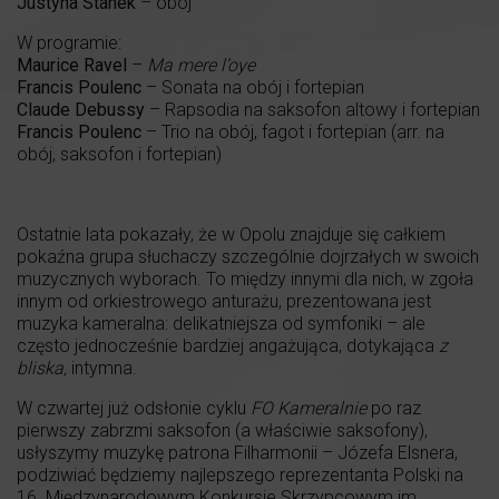
Justyna Stanek
– obój
W programie:
Maurice Ravel
–
Ma mere l’oye
Francis Poulenc
– Sonata na obój i fortepian
Claude Debussy
– Rapsodia na saksofon altowy i fortepian
Francis Poulenc
– Trio na obój, fagot i fortepian (arr. na
obój, saksofon i fortepian)
Ostatnie lata pokazały, że w Opolu znajduje się całkiem
pokaźna grupa słuchaczy szczególnie dojrzałych w swoich
muzycznych wyborach. To między innymi dla nich, w zgoła
innym od orkiestrowego anturażu, prezentowana jest
muzyka kameralna: delikatniejsza od symfoniki – ale
często jednocześnie bardziej angażująca, dotykająca
z
bliska,
intymna.
W czwartej już odsłonie cyklu
FO Kameralnie
po raz
pierwszy zabrzmi saksofon (a właściwie saksofony),
usłyszymy muzykę patrona Filharmonii – Józefa Elsnera,
podziwiać będziemy najlepszego reprezentanta Polski na
16. Międzynarodowym Konkursie Skrzypcowym im.