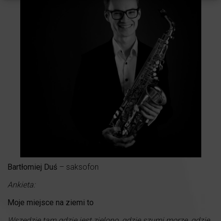
Bartłomiej Duś
– saksofon
Ankieta:
Moje miejsce na ziemi to
Wszędzie tam gdzie jest zielono, gdzie szumi morze, gdzie