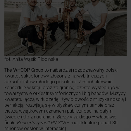
fot. Anita Wąsik-Płocińska
The WHOOP Group
to najbardziej rozpoznawalny polski
kwartet saksofonowy złożony z najwybitniejszych
saksofonistów młodego pokolenia. Zespół aktywnie
koncertuje w kraju oraz za granicą, często występując w
towarzystwie orkiestr symfonicznych i big bandów. Muzycy
kwartetu łączą wirtuozerię i żywiołowość z muzykalnością i
perfekcją, rozwijają się w błyskawicznym tempie oraz
cieszą wyjątkowym uznaniem publiczności na całym
świecie (klip z nagraniem
Burzy
Vivaldiego – właściwie
finału
Koncertu g-moll RV 315
– ma aktualnie ponad 30
milionów odsłon w Internecie).