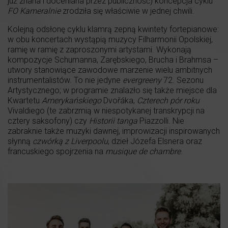
już znana i doceniana przez publiczność) koncepcja cyklu
FO Kameralnie
zrodziła się właściwie w jednej chwili.
Kolejną odsłonę cyklu klamrą zepną kwintety fortepianowe:
w obu koncertach wystąpią muzycy Filharmonii Opolskiej,
ramię w ramię z zaproszonymi artystami. Wykonają
kompozycje Schumanna, Zarębskiego, Brucha i Brahmsa –
utwory stanowiące zawodowe marzenie wielu ambitnych
instrumentalistów. To nie jedyne
evergreeny
72. Sezonu
Artystycznego; w programie znalazło się także miejsce dla
Kwartetu
Amerykańskiego
Dvořáka,
Czterech pór roku
Vivaldiego (te zabrzmią w niespotykanej transkrypcji na
cztery saksofony) czy
Historii tanga
Piazzolli. Nie
zabraknie także muzyki dawnej, improwizacji inspirowanych
słynną
czwórką z Liverpoolu
, dzieł Józefa Elsnera oraz
francuskiego spojrzenia na
musique de chambre
.