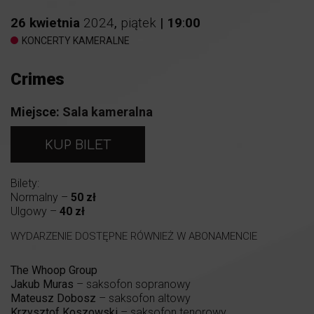
26
kwietnia
2024
,
piątek
|
19
:
00
KONCERTY KAMERALNE
Crimes
Miejsce:
Sala kameralna
KUP BILET
Bilety:
Normalny –
50 zł
Ulgowy –
40 zł
WYDARZENIE DOSTĘPNE RÓWNIEŻ W ABONAMENCIE
The Whoop Group
Jakub Muras
– saksofon sopranowy
Mateusz Dobosz
– saksofon altowy
Krzysztof Koszowski
– saksofon tenorowy