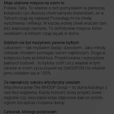
Moje ulubione miejsce na ziemi to
Polskie Tatry. To właśnie o nich pomyślałem w pierwszej
kolejności i po dłuższej chwili namysłu stwierdzam, że w
Tatrach czuję się najlepiej! Pozwalają mi na chwilę
wytchnienia i refleksji. W każdej wolnej chwili wracam tam
bez większego namysłu. To definitywnie miejsce, które
uwielbiam i w którym czuję się jak w domu.
Gdybym nie był muzykiem, pewnie byłbym
Lekarzem – tak myślałem będąc dzieckiem. Jako młody
chłopak chciałem pomagać swoim najbliższym. Druga w
kolejności była architektura. Projektowanie i wznoszenie
pięknych budowli….to byłoby coś!! Lecz właśnie w tym
okresie w moim życiu pojawił się SAKSOFON i to właśnie
jemu oddałem się w 100%.
Za największy sukces artystyczny uważam
Współtworzenie The WHOOP Group – to duma każdego z
nas! Bez wątpienia. Każdy koncert, nowy projekt, nowe
nagranie czy zwyczajna sesja zdjęciowa daje po prostu
ogrom szczęścia i rozpiera dumą!
Człowiek, kt
ó
rego podziwiam