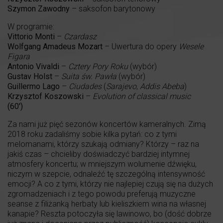
Szymon Zawodny
– saksofon barytonowy
W programie:
Vittorio Monti
–
Czardasz
Wolfgang Amadeus Mozart
– Uwertura do opery
Wesele
Figara
Antonio Vivaldi
–
Cztery Pory Roku
(wybór)
Gustav Holst
–
Suita św. Pawła
(wybór)
Guillermo Lago
–
Ciudades
(
Sarajevo
,
Addis Abeba
)
Krzysztof Koszowski
–
Evolution of classical music
(60′)
Za nami już pięć sezonów koncertów kameralnych. Zimą
2018 roku zadaliśmy sobie kilka pytań: co z tymi
melomanami, którzy szukają odmiany? Którzy – raz na
jakiś czas – chcieliby doświadczyć bardziej intymnej
atmosfery koncertu; w mniejszym wolumenie dźwięku,
niczym w szepcie, odnaleźć tę szczególną intensywność
emocji? A co z tymi, którzy nie najlepiej czują się na dużych
zgromadzeniach i z tego powodu preferują muzyczne
seanse z filiżanką herbaty lub kieliszkiem wina na własnej
kanapie? Reszta potoczyła się lawinowo, bo (dość dobrze