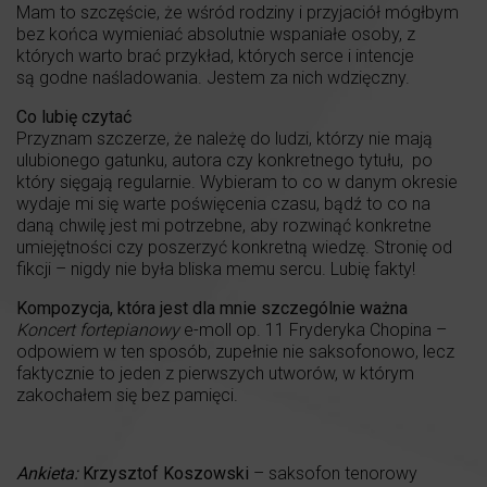
Mam to szczęście, że wśród rodziny i przyjaciół mógłbym
bez końca wymieniać absolutnie wspaniałe osoby, z
których warto brać przykład, których serce i intencje
są godne naśladowania. Jestem za nich wdzięczny.
Co lubię czytać
Przyznam szczerze, że należę do ludzi, którzy nie mają
ulubionego gatunku, autora czy konkretnego tytułu, po
który sięgają regularnie. Wybieram to co w danym okresie
wydaje mi się warte poświęcenia czasu, bądź to co na
daną chwilę jest mi potrzebne, aby rozwinąć konkretne
umiejętności czy poszerzyć konkretną wiedzę. Stronię od
fikcji – nigdy nie była bliska memu sercu. Lubię fakty!
Kompozycja, kt
ó
ra jest dla mnie szczeg
ó
lnie ważna
Koncert fortepianowy
e-moll op. 11 Fryderyka Chopina –
odpowiem w ten sposób, zupełnie nie saksofonowo, lecz
faktycznie to jeden z pierwszych utworów, w którym
zakochałem się bez pamięci.
Ankieta:
Krzysztof Koszowski
– saksofon tenorowy