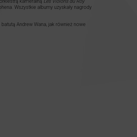
orkiestrą kameralną
Les Violons du Roy
ohena. Wszystkie albumy uzyskały nagrody
od batutą Andrew Wana, jak również nowe