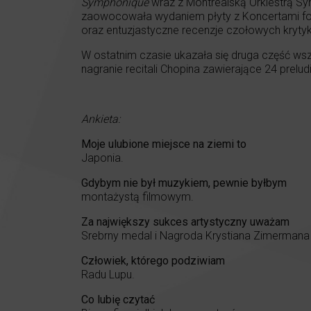
Symphonique
wraz z Montrealską Orkiestrą S
zaowocowała wydaniem płyty z Koncertami for
oraz entuzjastyczne recenzje czołowych kryt
W ostatnim czasie ukazała się druga część wsz
nagranie recitali Chopina zawierające 24 prelud
Ankieta:
Moje ulubione miejsce na ziemi to
Japonia.
Gdybym nie był muzykiem, pewnie byłbym
montażystą filmowym.
Za największy sukces artystyczny uważam
Srebrny medal i Nagroda Krystiana Zimermana
Człowiek, którego podziwiam
Radu Lupu.
Co lubię czytać