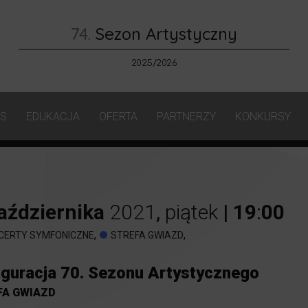
74.
Sezon Artystyczny
2025/2026
AS
EDUKACJA
OFERTA
PARTNERZY
KONKURSY
aździernika
2021
,
piątek
|
19
:
00
,
,
CERTY SYMFONICZNE
STREFA GWIAZD
uguracja 70. Sezonu Artystycznego
FA GWIAZD