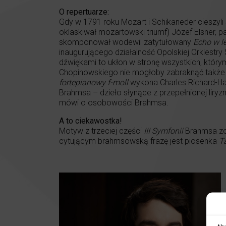
O repertuarze:
Gdy w 1791 roku Mozart i Schikaneder cieszyl
oklaskiwał mozartowski triumf) Józef Elsner, p
skomponował wodewil zatytułowany
Echo w l
inaugurującego działalność Opolskiej Orkiestr
dźwiękami to ukłon w stronę wszystkich, którym 
Chopinowskiego nie mogłoby zabraknąć także 
fortepianowy f-moll
wykona Charles Richard-Ham
Brahmsa – dzieło słynące z przepełnionej liryzm
mówi o osobowości Brahmsa.
A to ciekawostka!
Motyw z trzeciej części
III Symfonii
Brahmsa zos
cytującym brahmsowską frazę jest piosenka
T