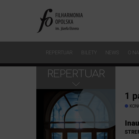
REPERTUAR
BILETY
NEWS
O N
REPERTUAR
1
p
KON
Ina
STRE