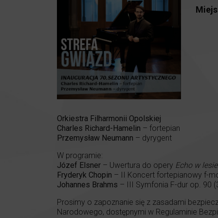
Miejs
Orkiestra Filharmonii Opolskiej
Charles Richard-Hamelin
– fortepian
Przemysław Neumann
– dyrygent
W programie:
Józef Elsner
– Uwertura do opery
Echo w lesie
Fryderyk Chopin
– II Koncert fortepianowy f-mol
Johannes Brahms
– III Symfonia F-dur op. 90 (
Prosimy o zapoznanie się z zasadami bezpiecz
Narodowego, dostępnymi w Regulaminie Bezpie