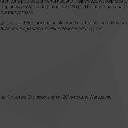
ymfoniczną pod batutą Kenta Nagano. Najnowsza współpraca z 
tepianowymi Mozarta (numer 22 i 24) pod batutą Jonathana C
yków muzycznych.
ystkich dzieł Beethovena na skrzypce i fortepian nagranych p
ia,
Andante spianato i Wielki Polonez Es-dur op. 22
.
 na Konkursie Chopinowskim w 2015 roku, w Warszawie