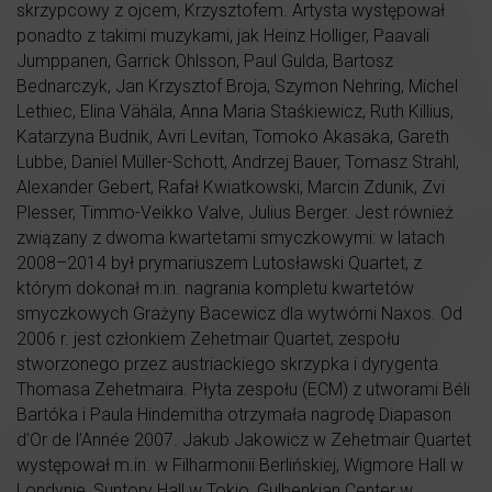
skrzypcowy z ojcem, Krzysztofem. Artysta występował
ponadto z takimi muzykami, jak Heinz Holliger, Paavali
Jumppanen, Garrick Ohlsson, Paul Gulda, Bartosz
Bednarczyk, Jan Krzysztof Broja, Szymon Nehring, Michel
Lethiec, Elina Vähäla, Anna Maria Staśkiewicz, Ruth Killius,
Katarzyna Budnik, Avri Levitan, Tomoko Akasaka, Gareth
Lubbe, Daniel Müller-Schott, Andrzej Bauer, Tomasz Strahl,
Alexander Gebert, Rafał Kwiatkowski, Marcin Zdunik, Zvi
Plesser, Timmo-Veikko Valve, Julius Berger. Jest również
związany z dwoma kwartetami smyczkowymi: w latach
2008–2014 był prymariuszem Lutosławski Quartet, z
którym dokonał m.in. nagrania kompletu kwartetów
smyczkowych Grażyny Bacewicz dla wytwórni Naxos. Od
2006 r. jest członkiem Zehetmair Quartet, zespołu
stworzonego przez austriackiego skrzypka i dyrygenta
Thomasa Zehetmaira. Płyta zespołu (ECM) z utworami Béli
Bartóka i Paula Hindemitha otrzymała nagrodę Diapason
d’Or de l’Année 2007. Jakub Jakowicz w Zehetmair Quartet
występował m.in. w Filharmonii Berlińskiej, Wigmore Hall w
Londynie, Suntory Hall w Tokio, Gulbenkian Center w