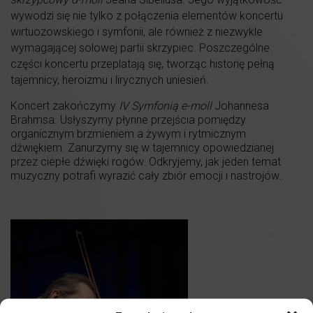
wywodzi się nie tylko z połączenia elementów koncertu
wirtuozowskiego i symfonii, ale również z niezwykle
wymagającej solowej partii skrzypiec. Poszczególne
części koncertu przeplatają się, tworząc historię pełną
tajemnicy, heroizmu i lirycznych uniesień.
Koncert zakończymy
IV Symfonią e-moll
Johannesa
Brahmsa. Usłyszymy płynne przejścia pomiędzy
organicznym brzmieniem a żywym i rytmicznym
dźwiękiem. Zanurzymy się w tajemnicy opowiedzianej
przez ciepłe dźwięki rogów. Odkryjemy, jak jeden temat
muzyczny potrafi wyrazić cały zbiór emocji i nastrojów.