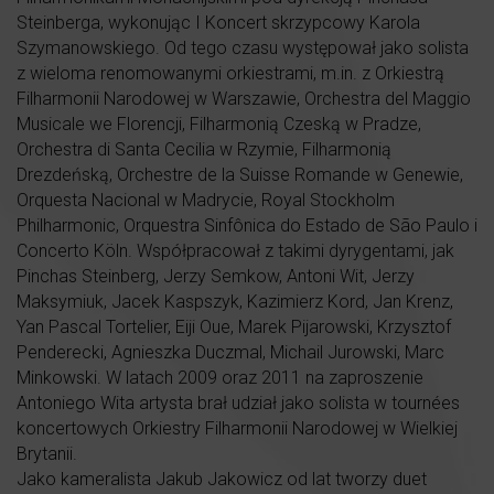
Steinberga, wykonując I Koncert skrzypcowy Karola
Szymanowskiego. Od tego czasu występował jako solista
z wieloma renomowanymi orkiestrami, m.in. z Orkiestrą
Filharmonii Narodowej w Warszawie, Orchestra del Maggio
Musicale we Florencji, Filharmonią Czeską w Pradze,
Orchestra di Santa Cecilia w Rzymie, Filharmonią
Drezdeńską, Orchestre de la Suisse Romande w Genewie,
Orquesta Nacional w Madrycie, Royal Stockholm
Philharmonic, Orquestra Sinfônica do Estado de São Paulo i
Concerto Köln. Współpracował z takimi dyrygentami, jak
Pinchas Steinberg, Jerzy Semkow, Antoni Wit, Jerzy
Maksymiuk, Jacek Kaspszyk, Kazimierz Kord, Jan Krenz,
Yan Pascal Tortelier, Eiji Oue, Marek Pijarowski, Krzysztof
Penderecki, Agnieszka Duczmal, Michail Jurowski, Marc
Minkowski. W latach 2009 oraz 2011 na zaproszenie
Antoniego Wita artysta brał udział jako solista w tournées
koncertowych Orkiestry Filharmonii Narodowej w Wielkiej
Brytanii.
Jako kameralista Jakub Jakowicz od lat tworzy duet