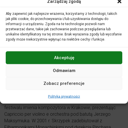
Zarządzaj zgodą
Aby zapewnić jak najlepsze wrażenia, korzystamy z technologii, takich
jak pliki cookie, do przechowywania i/lub uzyskiwania dostępu do
informacji o urządzeniu. Zgoda na te technologie pozwoli nam
przetwarzać dane, takie jak zachowanie podczas przeglądania lub
unikalne identyfikatory na tej stronie. Brak wyrażenia zgody lub wycofanie
zgody może niekorzystnie wpłynąć na niektóre cechy i funkcje.
Akceptuję
z archiwum FŁ, fot. Dariusz Kulesza
Odmawiam
Jakub Jakowicz
– skrzypce
Zobacz preferencje
Koncertuje od 11 roku życia. Grał jako solista ze
wszystkimi czołowymi polskimi orkiestrami. W 1998r., na
Polityka prywatności
zaproszenie Krzysztofa Pendereckiego, wystąpił na
festiwalu imienia kompozytora w Krakowie, prezentując
Capriccio per violino e orchestra pod batutą Jerzego
Maksymiuka. W 2001 r. Skrzypek zadebiutował z
Filharmonikami Monachijskimi pod dyrekcją Pinchasa