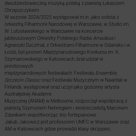
dwudziestowieczną muzyką polską z pianistą Łukaszem
Chrzęszczykiem.
W sezonie 2024/2025 występował m.in. jako solista z
orkiestrą Filharmonii Narodowej w Warszawie, w Studio im.
W. Lutosławskiego w Warszawie na koncercie
jubileuszowym Orkiestry Polskiego Radia
Amadeus
i
Agnieszki Duczmal, z Orkiestrami Filharmonii w Gdańsku i w
Łodzi, był jurorem Międzynarodowego Konkursu im. K.
Szymanowskiego w Katowicach, brał udział w
prestiżowych
międzynarodowych festiwalach: Festiwalu
Ensemble
,
Szczecin Classic
oraz Festiwalu Muzycznym w Naantali w
Finlandii, występował oraz uczył jako gościnny artysta
Australijskiej Akademii
Muzycznej (ANAM) w Melbourne, rozpoczął współpracę z
pianistą Szymonem Nehringiem i wiolonczelistą Marcinem
Zdunikiem współtworząc trio fortepianowe.
Jakub Jakowicz jest profesorem UMFC w Warszawie oraz
AM w Katowicach gdzie prowadzi klasy skrzypiec.