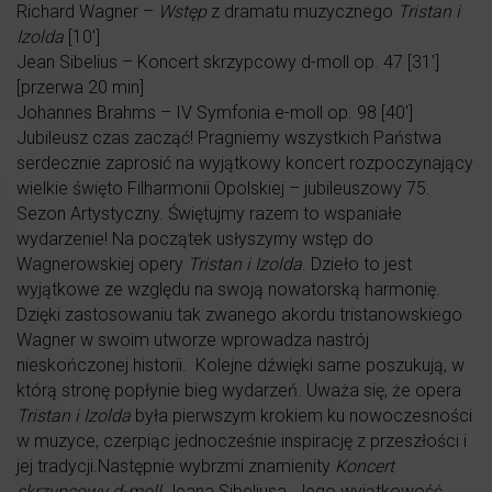
Richard Wagner –
Wstęp
z dramatu muzycznego
Tristan i
Izolda
[10′]
Jean Sibelius – Koncert skrzypcowy d-moll op. 47 [31′]
[przerwa 20 min]
Johannes Brahms – IV Symfonia e-moll op. 98 [40′]
Jubileusz czas zacząć! Pragniemy wszystkich Państwa
serdecznie zaprosić na wyjątkowy koncert rozpoczynający
wielkie święto Filharmonii Opolskiej – jubileuszowy 75.
Sezon Artystyczny. Świętujmy razem to wspaniałe
wydarzenie! Na początek usłyszymy wstęp do
Wagnerowskiej opery
Tristan i Izolda
. Dzieło to jest
wyjątkowe ze względu na swoją nowatorską harmonię.
Dzięki zastosowaniu tak zwanego akordu tristanowskiego
Wagner w swoim utworze wprowadza nastrój
nieskończonej historii. Kolejne dźwięki same poszukują, w
którą stronę popłynie bieg wydarzeń. Uważa się, że opera
Tristan i Izolda
była pierwszym krokiem ku nowoczesności
w muzyce, czerpiąc jednocześnie inspirację z przeszłości i
jej tradycji.Następnie wybrzmi znamienity
Koncert
skrzypcowy d-moll
Jeana Sibeliusa. Jego wyjątkowość