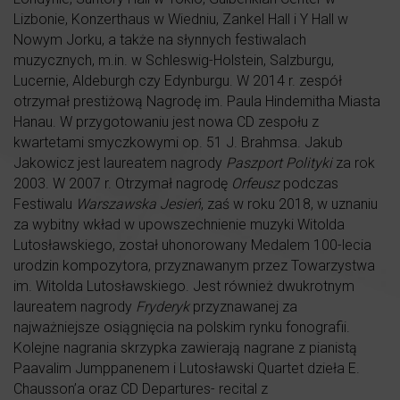
Lizbonie, Konzerthaus w Wiedniu, Zankel Hall i Y Hall w
Nowym Jorku, a także na słynnych festiwalach
muzycznych, m.in. w Schleswig-Holstein, Salzburgu,
Lucernie, Aldeburgh czy Edynburgu. W 2014 r. zespół
otrzymał prestiżową Nagrodę im. Paula Hindemitha Miasta
Hanau. W przygotowaniu jest nowa CD zespołu z
kwartetami smyczkowymi op. 51 J. Brahmsa. Jakub
Jakowicz jest laureatem nagrody
Paszport Polityki
za rok
2003. W 2007 r. Otrzymał nagrodę
Orfeusz
podczas
Festiwalu
Warszawska Jesień
, zaś w roku 2018, w uznaniu
za wybitny wkład w upowszechnienie muzyki Witolda
Lutosławskiego, został uhonorowany Medalem 100-lecia
urodzin kompozytora, przyznawanym przez Towarzystwa
im. Witolda Lutosławskiego. Jest również dwukrotnym
laureatem nagrody
Fryderyk
przyznawanej za
najważniejsze osiągnięcia na polskim rynku fonografii.
Kolejne nagrania skrzypka zawierają nagrane z pianistą
Paavalim Jumppanenem i Lutosławski Quartet dzieła E.
Chausson’a oraz CD Departures- recital z