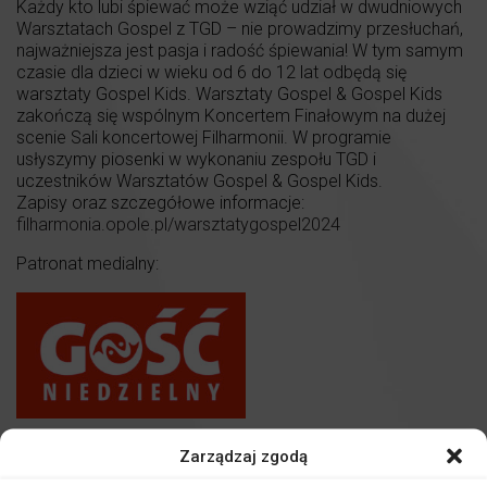
Każdy kto lubi śpiewać może wziąć udział w dwudniowych
Warsztatach Gospel z TGD – nie prowadzimy przesłuchań,
najważniejsza jest pasja i radość śpiewania! W tym samym
czasie dla dzieci w wieku od 6 do 12 lat odbędą się
warsztaty Gospel Kids. Warsztaty Gospel & Gospel Kids
zakończą się wspólnym Koncertem Finałowym na dużej
scenie Sali koncertowej Filharmonii. W programie
usłyszymy piosenki w wykonaniu zespołu TGD i
uczestników Warsztatów Gospel & Gospel Kids.
Zapisy oraz szczegółowe informacje:
filharmonia.opole.pl/warsztatygospel2024
Patronat medialny:
Zarządzaj zgodą