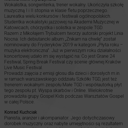
Wokalistka, songwriterka, trener wokalny. Ukończyła szkołę
muzyczną I i II stopnia w klasie fletu poprzecznego.
Laureatka wielu konkursów i festiwali ogólnopolskich.
Studentka wokalistyki jazzowej na Akademii Muzycznej w
Katowicach, chórzystka i solistka w zespole TGD.
Razem z Mikołajem Trybulcem tworzy autorski projekt Linia
Nocna. Ich debiutancki album „Znikam na chwilę” został
nominowany do Fryderyków 2019 w kategorii „Płyta roku –
muzyka elektroniczna”. Już w pierwszym roku działalności
koncertowej udało im się wystąpić na: Co jest Grane 24
Festiwal, Spring Break Festival czy scenie głównej Kraków
Live Music Festival.
Prowadzi zajęcia z emisji głosu dla dzieci i dorosłych m.in.
w ramach warszawskiego oddziału Szkółki TGD, jest też
trenerem wokalnym zespołu Małe TGD i współautorką płyt
tego zespołu pt. Wyspa skarbów i Online. Wielokrotnie
prowadziła grupy Gospel Kids podczas Warsztatów Gospel
w całej Polsce.
Konrad Kuchciak
Pianista, aranżer i akompaniator. Jego dotychczasowy
dorobek muzyczny oraz nabyte umiejętności są rezultatem