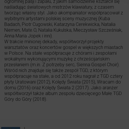
ogromnej pasji i zapału, z jakim samodzielnie kształcił się
naśladując światowych mistrzów klawiatury, z czasem
tworząc własny styl. Jako akompaniator współpracował z
wybitnymi artystami polskiej sceny muzycznej (Kuba
Badach, Piotr Cugowski, Katarzyna Cerekwicka, Natalia
Niemen, Mate.O, Natalia Kukulska, Mieczysław Szcześniak,
Anna Maria Jopek i inni).
W trakcie minionej dekady, współtworzył projekty
warsztatów oraz koncertów gospel w większych miastach
w Polsce. Na stałe współpracuje z chórami i zespołami
wokalnymi wykonującymi muzykę z chrześcijańskim
przesłaniem (m.in. Z potrzeby serc, Sienna Gospel Choir).
Wśród nich znajduje się także zespół TGD, z którym
współpracuje na stałe, a od 2012 roku nagrał z TGD cztery
płyty Uratowani (2012), Kolędy Świata (2015), Wracam do
domu (2016) oraz Kolędy Świata 2 (2017). Jako aranżer
współtworzył także album zespołu dziecięcego Małe TGD
Góry do Góry (2018).