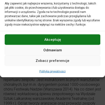
Aby zapewnić jak najlepsze wrażenia, korzystamy z technologii, takich
jak pliki cookie, do przechowywania i/lub uzyskiwania dostępu do
informacji o urządzeniu. Zgoda na te technologie pozwoli nam
przetwarzać dane, takie jak zachowanie podczas przeglądania lub
unikalne identyfikatory na tej stronie. Brak wyrażenia zgody lub wycofanie
zgody może niekorzystnie wpłynąć na niektóre cechy i funkcje.
Akceptuję
Odmawiam
fot. Magdalena Kleszczyńska
Zobacz preferencje
Piotr Nazaruk
Dyrygent, kompozytor i multiinstrumentalista; lider pop-
Polityka prywatności
gospelowej formacji TGD (od 1993 r.), współtwórca
repertuaru zespołu. Jest instruktorem licznych warsztatów
chóralnych, był m.in. dyrygentem ponad 1000-osobowego
chóru Festiwalu Nadziei (Warszawa 2014). Na co dzień jest
również wykładowcą śpiewu zespołowego na Wydziale
Sztuki Lalkarskiej warszawskiej Akademii Teatralnej (od
1999 r.). Od lat tworzy aranżacje oraz prowadzi zespoły