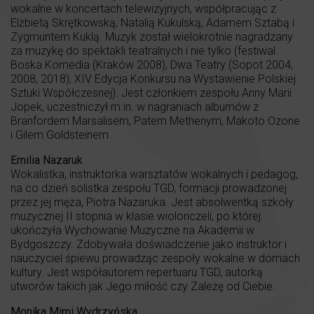
wokalne w koncertach telewizyjnych, współpracując z
Elżbietą Skrętkowską, Natalią Kukulską, Adamem Sztabą i
Zygmuntem Kuklą. Muzyk został wielokrotnie nagradzany
za muzykę do spektakli teatralnych i nie tylko (festiwal
Boska Komedia (Kraków 2008), Dwa Teatry (Sopot 2004,
2008, 2018), XIV Edycja Konkursu na Wystawienie Polskiej
Sztuki Współczesnej). Jest członkiem zespołu Anny Marii
Jopek, uczestniczył m.in. w nagraniach albumów z
Branfordem Marsalisem, Patem Methenym, Makoto Ozone
i Gilem Goldsteinem.
Emilia Nazaruk
Wokalistka, instruktorka warsztatów wokalnych i pedagog,
na co dzień solistka zespołu TGD, formacji prowadzonej
przez jej męża, Piotra Nazaruka. Jest absolwentką szkoły
muzycznej II stopnia w klasie wiolonczeli, po której
ukończyła Wychowanie Muzyczne na Akademii w
Bydgoszczy. Zdobywała doświadczenie jako instruktor i
nauczyciel śpiewu prowadząc zespoły wokalne w domach
kultury. Jest współautorem repertuaru TGD, autorką
utworów takich jak Jego miłość czy Zależę od Ciebie.
Monika Mimi Wydrzyńska