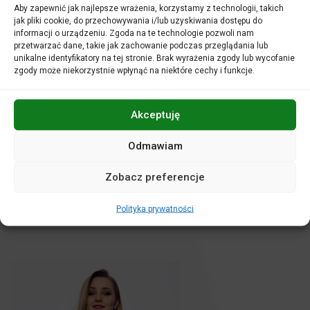
Aby zapewnić jak najlepsze wrażenia, korzystamy z technologii, takich
słuchania muzyki z produkcji Disneya niż ten niezwykły
jak pliki cookie, do przechowywania i/lub uzyskiwania dostępu do
zamek. Zapraszamy całe rodziny – od najmłodszych
informacji o urządzeniu. Zgoda na te technologie pozwoli nam
fanów współczesnych animacji po dorosłych, dla których
przetwarzać dane, takie jak zachowanie podczas przeglądania lub
te melodie są powrotem do najpiękniejszych chwil
unikalne identyfikatory na tej stronie. Brak wyrażenia zgody lub wycofanie
dzieciństwa. Będzie to doskonała okazja, by wrócić
zgody może niekorzystnie wpłynąć na niektóre cechy i funkcje.
wspomnieniami do dzieciństwa lub po prostu zanurzyć się
w pięknie czarujących, różnorodnych dźwięków, które
razem tworzą niezwykłą, harmonijną całość.
Akceptuję
Zapraszamy do wspólnej podróży do świata Disneya –
Odmawiam
świata, w którym muzyka pobudza wyobraźnię i
przypomina, że marzenia naprawdę mogą się spełniać…
Jeśli potrafisz o czymś marzyć, potrafisz tego dokonać
–
Zobacz preferencje
jak mawiał Walt Disney. My spełniamy muzyczne marzenia,
łącząc potęgę orkiestry symfonicznej z magią miejsca,
Polityka prywatności
które samo w sobie jest legendą.