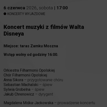
6
czerwca
2026
,
sobota
|
17
:
00
KONCERTY WYJAZDOWE
Koncert muzyki z filmów Walta
Disneya
Miejsce: taras Zamku Moszna
Wstęp wolny od godziny 16:00.
Orkiestra Filharmonii Opolskiej
Chór Filharmonii Opolskiej
Anna Sikora
– przygotowanie chóru
Sebastian Machalski
– śpiew
Sylwia
Grobelna
– śpiew
Jakub Chrenowicz
– dyrygent
Magdalena Miśka-Jackowska
– prowadzenie koncertu