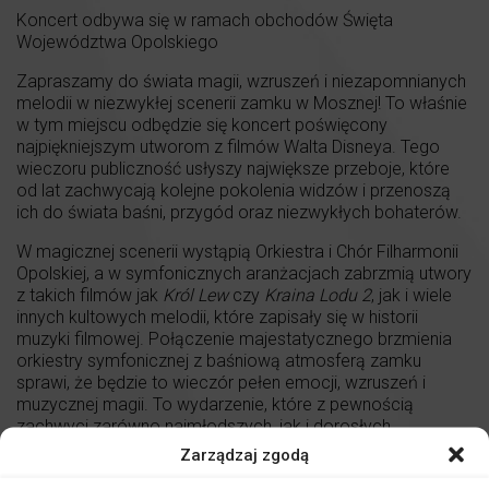
Koncert odbywa się w ramach obchodów Święta
Województwa Opolskiego
Zapraszamy do świata magii, wzruszeń i niezapomnianych
melodii w niezwykłej scenerii zamku w Mosznej! To właśnie
w tym miejscu odbędzie się koncert poświęcony
najpiękniejszym utworom z filmów Walta Disneya. Tego
wieczoru publiczność usłyszy największe przeboje, które
od lat zachwycają kolejne pokolenia widzów i przenoszą
ich do świata baśni, przygód oraz niezwykłych bohaterów.
W magicznej scenerii wystąpią Orkiestra i Chór Filharmonii
Opolskiej, a w symfonicznych aranżacjach zabrzmią utwory
z takich filmów jak
Król Lew
czy
Kraina Lodu 2
, jak i wiele
innych kultowych melodii, które zapisały się w historii
muzyki filmowej. Połączenie majestatycznego brzmienia
orkiestry symfonicznej z baśniową atmosferą zamku
sprawi, że będzie to wieczór pełen emocji, wzruszeń i
muzycznej magii. To wydarzenie, które z pewnością
zachwyci zarówno najmłodszych, jak i dorosłych
miłośników filmowych klasyków.
Zarządzaj zgodą
Trudno wyobrazić sobie bardziej wyjątkową scenerię do