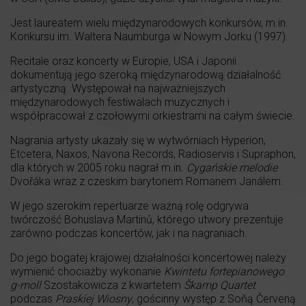
Jest laureatem wielu międzynarodowych konkursów, m.in.
Konkursu im. Waltera Naumburga w Nowym Jorku (1997).
Recitale oraz koncerty w Europie, USA i Japonii
dokumentują jego szeroką międzynarodową działalność
artystyczną. Występował na najważniejszych
międzynarodowych festiwalach muzycznych i
współpracował z czołowymi orkiestrami na całym świecie.
Nagrania artysty ukazały się w wytwórniach Hyperion,
Etcetera, Naxos, Navona Records, Radioservis i Supraphon,
dla których w 2005 roku nagrał m.in.
Cygańskie melodie
Dvořáka wraz z czeskim barytonem Romanem Janálem.
W jego szerokim repertuarze ważną rolę odgrywa
twórczość Bohuslava Martinů, którego utwory prezentuje
zarówno podczas koncertów, jak i na nagraniach.
Do jego bogatej krajowej działalności koncertowej należy
wymienić chociażby wykonanie
Kwintetu fortepianowego
g-moll
Szostakowicza z kwartetem
Škamp Quartet
podczas
Praskiej Wiosny
, gościnny występ z Soňą Červeną