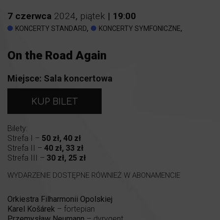
7
czerwca
2024
,
piątek
|
19
:
00
,
,
KONCERTY STANDARD
KONCERTY SYMFONICZNE
On the Road Again
Miejsce:
Sala koncertowa
KUP BILET
Bilety:
Strefa I –
50 zł, 40 zł
Strefa II –
40 zł, 33 zł
Strefa III –
30 zł, 25 zł
WYDARZENIE DOSTĘPNE RÓWNIEŻ W ABONAMENCIE
Orkiestra Filharmonii Opolskiej
Karel Košárek
– fortepian
Przemysław Neumann
– dyrygent