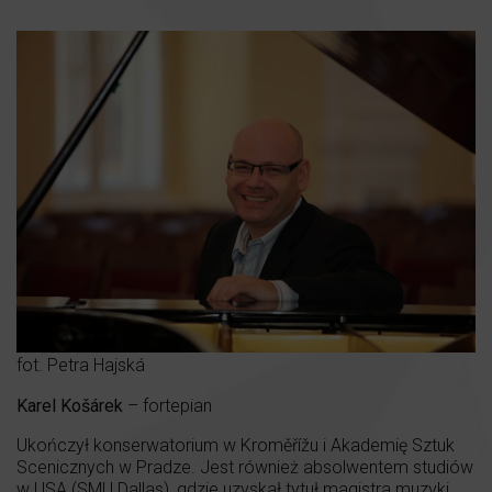
fot. Petra Hajská
Karel Košárek
– fortepian
Ukończył konserwatorium w Kroměřížu i Akademię Sztuk
Scenicznych w Pradze. Jest również absolwentem studiów
w USA (SMU Dallas), gdzie uzyskał tytuł magistra muzyki.