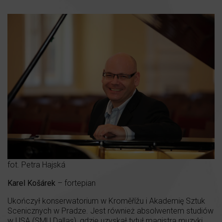
fot. Petra Hajská
Karel Košárek
– fortepian
Ukończył konserwatorium w Kroměřížu i Akademię Sztuk
Scenicznych w Pradze. Jest również absolwentem studiów
w USA (SMU Dallas), gdzie uzyskał tytuł magistra muzyki.