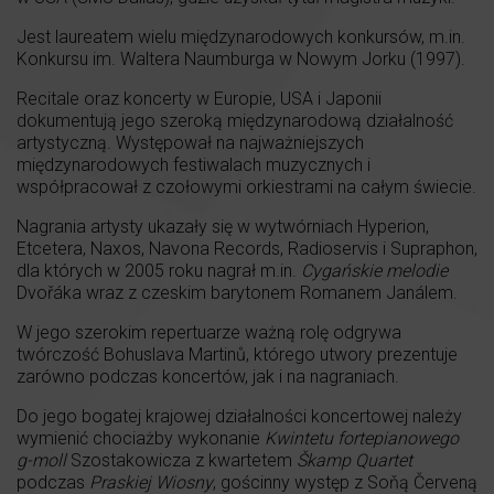
Jest laureatem wielu międzynarodowych konkursów, m.in.
Konkursu im. Waltera Naumburga w Nowym Jorku (1997).
Recitale oraz koncerty w Europie, USA i Japonii
dokumentują jego szeroką międzynarodową działalność
artystyczną. Występował na najważniejszych
międzynarodowych festiwalach muzycznych i
współpracował z czołowymi orkiestrami na całym świecie.
Nagrania artysty ukazały się w wytwórniach Hyperion,
Etcetera, Naxos, Navona Records, Radioservis i Supraphon,
dla których w 2005 roku nagrał m.in.
Cygańskie melodie
Dvořáka wraz z czeskim barytonem Romanem Janálem.
W jego szerokim repertuarze ważną rolę odgrywa
twórczość Bohuslava Martinů, którego utwory prezentuje
zarówno podczas koncertów, jak i na nagraniach.
Do jego bogatej krajowej działalności koncertowej należy
wymienić chociażby wykonanie
Kwintetu fortepianowego
g-moll
Szostakowicza z kwartetem
Škamp Quartet
podczas
Praskiej Wiosny
, gościnny występ z Soňą Červeną