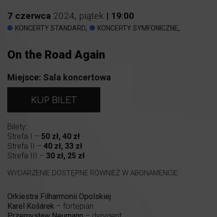
7
czerwca
2024
,
piątek
|
19
:
00
,
,
KONCERTY STANDARD
KONCERTY SYMFONICZNE
On the Road Again
Miejsce:
Sala koncertowa
KUP BILET
Bilety:
Strefa I –
50 zł, 40 zł
Strefa II –
40 zł, 33 zł
Strefa III –
30 zł, 25 zł
WYDARZENIE DOSTĘPNE RÓWNIEŻ W ABONAMENCIE
Orkiestra Filharmonii Opolskiej
Karel Košárek
– fortepian
Przemysław Neumann
– dyrygent