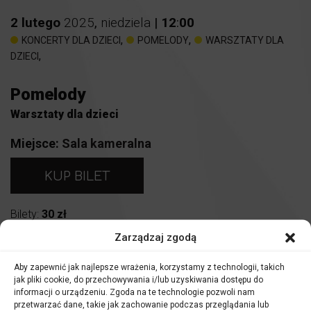
2
lutego
2025
,
niedziela
|
12
:
00
,
,
KONCERTY DLA DZIECI
POMELODY
WARSZTATY DLA
,
DZIECI
Pomelody
Warsztaty dla dzieci
Miejsce:
Sala kameralna
KUP BILET
Bilety:
30 zł
Zarządzaj zgodą
WYDARZENIE DOSTĘPNE RÓWNIEŻ W ABONAMENCIE
Aby zapewnić jak najlepsze wrażenia, korzystamy z technologii, takich
Warsztaty muzyczne pomelody
jak pliki cookie, do przechowywania i/lub uzyskiwania dostępu do
informacji o urządzeniu. Zgoda na te technologie pozwoli nam
Bilety wstępu dotyczą wszystkich uczestników, zarówno
przetwarzać dane, takie jak zachowanie podczas przeglądania lub