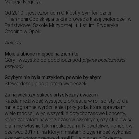
Macieja Negreya.
Od 2010 r. jest członkiem Orkiestry Symfonicznej
Filharmonii Opolskiej, a także prowadzi klasę wiolonczeli w
Państwowej Szkole Muzycznej I i II st. im. Fryderyka
Chopina w Opolu.
Ankieta:
Moje ulubione miejsce na ziemi to
Góry i wszystko co podchodzi pod
piękne okoliczności
przyrody
.
Gdybym nie była muzykiem, pewnie byłabym
Stewardessą albo pilotem wycieczek.
Za największy sukces artystyczny uważam
Każda możliwość występu z orkiestrą w roli solisty to dla
mnie ogromne wyróżnienie i przygoda, która sprawia mi
wiele radości, więc wszystkie dotychczasowe koncerty,
które zagrałam nawet z czasów szkolnych, czy studiów są
dla mnie właśnie takimi sukcesami. Niewątpliwie koncert w
czerwcu 2017 r., na którym miałam przyjemność wykonać
Koncert wiolonczelowy
d-moll E. Lalo wraz z Orkiestrą