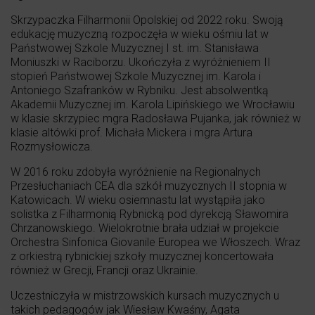
Skrzypaczka Filharmonii Opolskiej od 2022 roku. Swoją
edukację muzyczną rozpoczęła w wieku ośmiu lat w
Państwowej Szkole Muzycznej I st. im. Stanisława
Moniuszki w Raciborzu. Ukończyła z wyróżnieniem II
stopień Państwowej Szkole Muzycznej im. Karola i
Antoniego Szafranków w Rybniku. Jest absolwentką
Akademii Muzycznej im. Karola Lipińskiego we Wrocławiu
w klasie skrzypiec mgra Radosława Pujanka, jak również w
klasie altówki prof. Michała Mickera i mgra Artura
Rozmysłowicza.
W 2016 roku zdobyła wyróżnienie na Regionalnych
Przesłuchaniach CEA dla szkół muzycznych II stopnia w
Katowicach. W wieku osiemnastu lat wystąpiła jako
solistka z Filharmonią Rybnicką pod dyrekcją Sławomira
Chrzanowskiego. Wielokrotnie brała udział w projekcie
Orchestra Sinfonica Giovanile Europea we Włoszech. Wraz
z orkiestrą rybnickiej szkoły muzycznej koncertowała
również w Grecji, Francji oraz Ukrainie.
Uczestniczyła w mistrzowskich kursach muzycznych u
takich pedagogów jak Wiesław Kwaśny, Agata