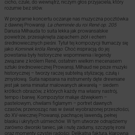
cicho, czule, do wewnątrz, niczym głos przyjaciela, który
rozumie bez słów.
W programie koncertu oczaruje nas muzyczna pocztówka
z dawnej Prowansji.
La cheminée du roi René op. 205
Dariusa Milhauda to suita lekka jak prowansalskie
powietrze, przesiąknięta zapachem ziół i echem
średniowiecznych pieśni. Tytuł tej kompozycji tłumaczy się
jako
Kominek króla Renégo
. Choć inspiracją do jej
powstania były historyczne wspomnienia i legendy
związane z królem René, ostatnim wielkim mecenasem
sztuki średniowiecznej Prowansji, Milhaud nie pisze muzyki
historycznej – tworzy raczej subtelną stylizację, czułą i
zmysłową. Suita napisana na instrumenty dęte drewniane
jest jak seria miniatur malowanych akwarelą – siedem
krótkich obrazów, z których każdy ma własny nastrój,
tempo i barwę. Kompozytor maluje dźwiękiem –
pastelowym, chwilami figlarnym – portret dawnych
czasów, przenosząc nas w świat wyobrażonej przeszłości,
do XV-wiecznej Prowansji, pachnącej lawendą, pełnej
blasku i ukrytych uśmiechów. W tym utworze odnajdziemy
zarówno dworski taniec, jak i nutę zadumy, szczyptę ironii
oraz momenty czystej radości. Delikatna faktura, klarowna