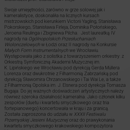
Swoje umiejętności, zarówno w grze solowej jak i
kameralistyce, doskonaliła na licznych kursach
mistrzowskich pod kierunkiem Victorii Yagling, Stanisława
Pokorskiego, Stanisława Firleja, Dominika Połońskiego,
Jeroena Reulinga i Zbigniewa Pilcha. Jest laureatką IV
nagrody na
Ogólnopolskich Przesłuchaniach
Wiolonczelowych
w Łodzi oraz II nagrody na Konkursie
Małych Form Instrumentalnych
we Wrocławiu.
Występowała jako z solistka z towarzyszeniem orkiestry: z
Orkiestrą Symfoniczną Akademii Muzycznej im.
K. Lipińskiego we Wrocławiu pod dyrekcją Gerda Müllera
Lorenza oraz dwukrotnie z Filharmonią Zabrzańską pod
dyrekcją Sławomira Chrzanowskiego i Tai Wai Le, a także
z Filharmonią Opolska im. J. Elsnera pod dyrekcja Tomasza
Bugaja. Do jej ważnych doświadczeń artystycznych należy
również szeroka działalność kameralna. Jako członek kilku
zespołów (duetu i kwartetu smyczkowego oraz tria
fortepianowego) koncertowała w kraju i za granicą.
Została zaproszona do udziału w
XXXII Festiwalu
Przemyskiej Jesieni Muzycznej
oraz do prawykonania
kwartetu smyczkowego krakowskiego kompozytora