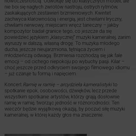
nowoczesnością. Odwołuje się do klasycznych modeli, ale
nie boi się nagłych zwrotów nastroju, ostrych rytmów,
zaskakujących zestawień brzmieniowych. Kwintet
zachwyca klarownością i energią, jest chwilami liryczny,
chwilami nerwowy, miejscami wręcz taneczny – jakby
kompozytor badał granice tego, co jeszcze da się
powiedzieć językiem „klasycznej” muzyki kameralnej, zanim
wyruszy w dalszą, własną drogę. To muzyka młodego
ducha, jeszcze nieujarzmiona, tętniąca życiem i
młodzieńczą odwagą. Brzmienia rozchodzą się jak fale
emocji – od cichego niepokoju po wybuchy pasji. Kilar –
choć jeszcze przed odkryciem swojego filmowego idiomu
– już czaruje tu formą i napięciem.
Koncert
Ramię w ramię – arcydzieła kameralistyki
to
spotkanie epok, osobowości, dźwięków, lecz przede
wszystkim spotkanie artystów, którzy grają dosłownie
ramię w ramię, tworząc jedność w różnorodności. Ten
wieczór będzie wyjątkową okazją, by poczuć siłę muzyki
kameralnej, w której każdy głos ma znaczenie.