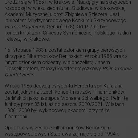
Urodził się w 1955 r. w Krakowie. Naukę gry na skrzypcach
rozpoczął w wieku siedmiu lat. Studiował w krakowskiej
Akademii Muzycznej u prof. Zbigniewa Szlezera. Jest
laureatem Międzynarodowego Konkursu Skrzypcowego
Premio Paganini
w Genui (1978). Od 1979 r. był
koncertmistrzem Orkiestry Symfonicznej Polskiego Radia i
Telewizji w Krakowie.
15 listopada 1983 r. został członkiem grupy pierwszych
skrzypiec Filharmoników Berlińskich. W roku 1985 wraz z
innym członkiem orkiestry, wiolonczelistą Janem
Diesselhorstem, założył kwartet smyczkowy
Philharmonia
Quartet Berlin
.
W roku 1986 decyzją dyrygenta Herberta von Karajana
został jednym z trzech koncertmistrzów Filharmoników
Berlińskich jako następca Michaela Schwalbego. Pełnił tę
funkcję przez 35 lat, aż do sezonu 2020/2021. W latach
1986–2000 był wykładowcą akademii przy tejże
filharmonii.
Oprócz gry w zespole Filharmoników Berlińskich i
występów solowych Stabrawa zajmuje się od 1994 r.