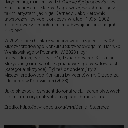
dyrygenturą, m.in. prowadził
Capellę Bydgostiensis
przy
Filharmonii Pomorskiej w Bydgoszczy, współpracując z
takimi artystami jak Nigel Kennedy. Jako kierownik
artystyczny i dyrygent orkiestry w latach 1995–2002
koncertował z zespołem m.in. w Szwajcarii oraz nagrał
kilka płyt.
W 2022 r. pełnił funkcję wiceprzewodniczącego jury XVI
Międzynarodowego Konkursu Skrzypcowego im. Henryka
Wieniawskiego w Poznaniu. W 2023 r. był
przewodniczącym jury II Międzynarodowego Konkursu
Muzycznego im. Karola Szymanowskiego w Katowicach
(kategoria: skrzypce). Był też członkiem jury XI
Międzynarodowego Konkursu Dyrygentów im. Grzegorza
Fitelberga w Katowicach (2023).
Jako skrzypek i dyrygent dokonał wielu nagrań płytowych.
Gra m.in. na oryginalnych skrzypcach Stradivariusa.
Żródło: https://pl.wikipedia.org/wiki/Daniel_Stabrawa