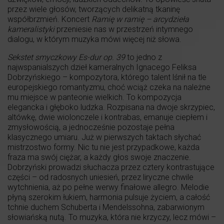
przez wiele głosów, tworzących delikatną tkaninę
współbrzmień. Koncert
Ramię w ramię – arcydzieła
kameralistyki
przeniesie nas w przestrzeń intymnego
dialogu, w którym muzyka mówi więcej niż słowa.
Sekstet smyczkowy Es-dur op. 39
to jedno z
najwspanialszych dzieł kameralnych Ignacego Feliksa
Dobrzyńskiego – kompozytora, którego talent lśnił na tle
europejskiego romantyzmu, choć wciąż czeka na należne
mu miejsce w panteonie wielkich. To kompozycja
elegancka i głęboko ludzka. Rozpisana na dwoje skrzypiec,
altówkę, dwie wiolonczele i kontrabas, emanuje ciepłem i
zmysłowością, a jednocześnie pozostaje pełna
klasycznego umiaru. Już w pierwszych taktach słychać
mistrzostwo formy. Nic tu nie jest przypadkowe, każda
fraza ma swój ciężar, a każdy głos swoje znaczenie.
Dobrzyński prowadzi słuchacza przez cztery kontrastujące
części – od radosnych uniesień, przez liryczne chwile
wytchnienia, aż po pełne werwy finałowe allegro. Melodie
płyną szerokim łukiem, harmonia pulsuje życiem, a całość
tchnie duchem Schuberta i Mendelssohna, zabarwionym
słowiańską nutą. To muzyka, która nie krzyczy, lecz mówi –