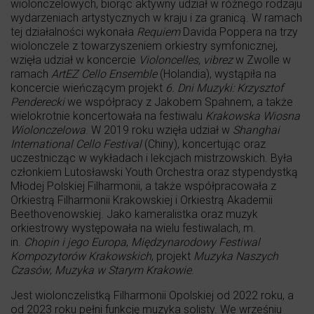
wiolonczelowych, biorąc aktywny udział w różnego rodzaju
wydarzeniach artystycznych w kraju i za granicą. W ramach
tej działalności wykonała
Requiem
Davida Poppera na trzy
wiolonczele z towarzyszeniem orkiestry symfonicznej,
wzięła udział w koncercie
Violoncelles, vibrez
w Zwolle w
ramach
ArtEZ Cello Ensemble
(Holandia), wystąpiła na
koncercie wieńczącym projekt
6. Dni Muzyki: Krzysztof
Penderecki
we współpracy z Jakobem Spahnem, a także
wielokrotnie koncertowała na festiwalu
Krakowska Wiosna
Wiolonczelowa
. W 2019 roku wzięła udział w
Shanghai
International Cello Festival
(Chiny), koncertując oraz
uczestnicząc w wykładach i lekcjach mistrzowskich. Była
członkiem Lutosławski Youth Orchestra oraz stypendystką
Młodej Polskiej Filharmonii, a także współpracowała z
Orkiestrą Filharmonii Krakowskiej i Orkiestrą Akademii
Beethovenowskiej. Jako kameralistka oraz muzyk
orkiestrowy występowała na wielu festiwalach, m.
in.
Chopin i jego Europa
,
Międzynarodowy Festiwal
Kompozytorów Krakowskich
, projekt
Muzyka Naszych
Czasów
,
Muzyka w Starym Krakowie
.
Jest wiolonczelistką Filharmonii Opolskiej od 2022 roku, a
od 2023 roku pełni funkcję muzyka solisty. We wrześniu