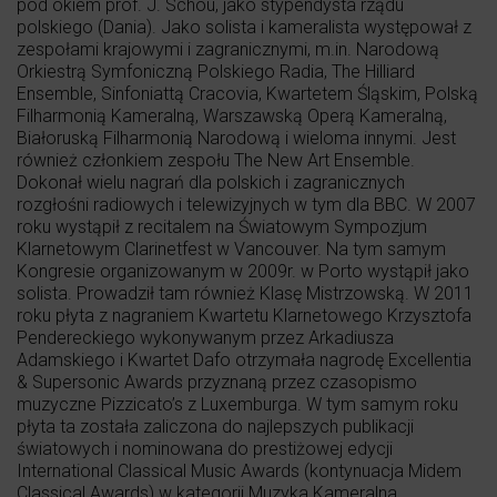
pod okiem prof. J. Schou, jako stypendysta rządu
polskiego (Dania). Jako solista i kameralista występował z
zespołami krajowymi i zagranicznymi, m.in. Narodową
Orkiestrą Symfoniczną Polskiego Radia, The Hilliard
Ensemble, Sinfoniattą Cracovia, Kwartetem Śląskim, Polską
Filharmonią Kameralną, Warszawską Operą Kameralną,
Białoruską Filharmonią Narodową i wieloma innymi. Jest
również członkiem zespołu The New Art Ensemble.
Dokonał wielu nagrań dla polskich i zagranicznych
rozgłośni radiowych i telewizyjnych w tym dla BBC. W 2007
roku wystąpił z recitalem na Światowym Sympozjum
Klarnetowym Clarinetfest w Vancouver. Na tym samym
Kongresie organizowanym w 2009r. w Porto wystąpił jako
solista. Prowadził tam również Klasę Mistrzowską. W 2011
roku płyta z nagraniem Kwartetu Klarnetowego Krzysztofa
Pendereckiego wykonywanym przez Arkadiusza
Adamskiego i Kwartet Dafo otrzymała nagrodę Excellentia
& Supersonic Awards przyznaną przez czasopismo
muzyczne Pizzicato’s z Luxemburga. W tym samym roku
płyta ta została zaliczona do najlepszych publikacji
światowych i nominowana do prestiżowej edycji
International Classical Music Awards (kontynuacja Midem
Classical Awards) w kategorii Muzyka Kameralna.