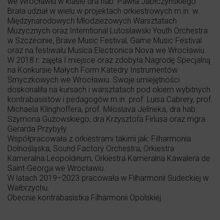
we Wrocławiu w klasie dra hab. Pawła Jabłczyńskiego.
Brała udział w wielu w projektach orkiestrowych m.in. w
Międzynarodowych Młodzieżowych Warsztatach
Muzycznych oraz Interntional Lutosławski Youth Orchestra
w Szczecinie, Brave Music Festival, Game Music Festival
oraz na festiwalu Musica Electronica Nova we Wrocławiu.
W 2018 r. zajęła I miejsce oraz zdobyła Nagrodę Specjalną
na Konkursie Małych Form Katedry Instrumentów
Smyczkowych we Wrocławiu. Swoje umiejętności
doskonaliła na kursach i warsztatach pod okiem wybitnych
kontrabasistów i pedagogów m.in. prof. Luisa Cabrery, prof.
Michaela Klinghoffera, prof. Miloslava Jelíneka, dra hab.
Szymona Guzowskiego, dra Krzysztofa Firlusa oraz mgra
Gerarda Przybyły.
Współpracowała z orkiestrami takimi jak: Filharmonia
Dolnośląska, Sound Factory Orchestra, Orkiestra
Kameralna Leopoldinum, Orkiestra Kameralna Kawalera de
Saint-Georga we Wrocławiu.
W latach 2019–2023 pracowała w Filharmonii Sudeckiej w
Wałbrzychu.
Obecnie kontrabasistka Filharmonii Opolskiej.