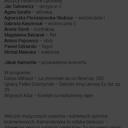
Muzycy Filharmonii Opolskiej:
Jan Turkiewicz
– skrzypce II
Agata Serafin
– altówka
Agnieszka Płoszejowska-Skubisz
– wiolonczela I
Gabriela Karpiesiuk
– wiolonczela II
Aniela Stoch
– kontrabas
Magdalena Balcarek
– flet
Antoni Popowicz
– obój
Paweł Szklarski
– fagot
Michał Maleska
– waltornia
Jakub Karmelita
– prowadzenie koncertu
W programie:
Darius Milhaud –
La cheminée du roi René
op. 205
Ignacy Feliks Dobrzyński – Sekstet smyczkowy Es-dur op.
39
Wojciech Kilar – Kwintet na instrumenty dęte
Wieczór muzycznych szeptów i subtelnych splotów
brzmieniowych. Kameralistyka to sztuka bliskości –
dźwięków, emocji, ludzkich oddechów. To opowieść snuta