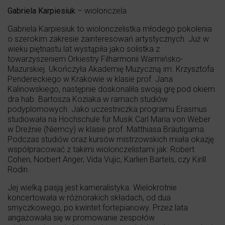
Gabriela Karpiesiuk
– wiolonczela
Gabriela Karpiesiuk to wiolonczelistka młodego pokolenia
o szerokim zakresie zainteresowań artystycznych. Już w
wieku piętnastu lat wystąpiła jako solistka z
towarzyszeniem Orkiestry Filharmonii Warmińsko-
Mazurskiej. Ukończyła Akademię Muzyczną im. Krzysztofa
Pendereckiego w Krakowie w klasie prof. Jana
Kalinowskiego, następnie doskonaliła swoją grę pod okiem
dra hab. Bartosza Koziaka w ramach studiów
podyplomowych. Jako uczestniczka programu Erasmus
studiowała na Hochschule für Musik Carl Maria von Weber
w Dreźnie (Niemcy) w klasie prof. Matthiasa Bräutigama.
Podczas studiów oraz kursów mistrzowskich miała okazję
współpracować z takimi wiolonczelistami jak: Robert
Cohen, Norbert Anger, Vida Vujic, Karlien Bartels, czy Kirill
Rodin.
Jej wielką pasją jest kameralistyka. Wielokrotnie
koncertowała w różnorakich składach, od dua
smyczkowego, po kwintet fortepianowy. Przez lata
angażowała się w promowanie zespołów