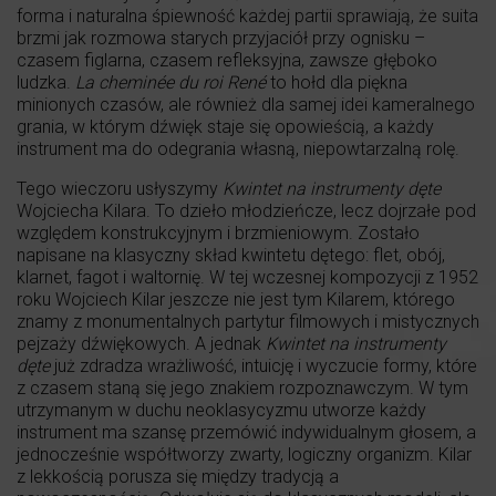
forma i naturalna śpiewność każdej partii sprawiają, że suita
brzmi jak rozmowa starych przyjaciół przy ognisku –
czasem figlarna, czasem refleksyjna, zawsze głęboko
ludzka.
La cheminée du roi René
to hołd dla piękna
minionych czasów, ale również dla samej idei kameralnego
grania, w którym dźwięk staje się opowieścią, a każdy
instrument ma do odegrania własną, niepowtarzalną rolę.
Tego wieczoru usłyszymy
Kwintet na instrumenty dęte
Wojciecha Kilara. To dzieło młodzieńcze, lecz dojrzałe pod
względem konstrukcyjnym i brzmieniowym. Zostało
napisane na klasyczny skład kwintetu dętego: flet, obój,
klarnet, fagot i waltornię. W tej wczesnej kompozycji z 1952
roku Wojciech Kilar jeszcze nie jest tym Kilarem, którego
znamy z monumentalnych partytur filmowych i mistycznych
pejzaży dźwiękowych. A jednak
Kwintet na instrumenty
dęte
już zdradza wrażliwość, intuicję i wyczucie formy, które
z czasem staną się jego znakiem rozpoznawczym. W tym
utrzymanym w duchu neoklasycyzmu utworze każdy
instrument ma szansę przemówić indywidualnym głosem, a
jednocześnie współtworzy zwarty, logiczny organizm. Kilar
z lekkością porusza się między tradycją a