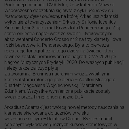
Podobnej nominacji ICMA tylko, że w kategorii Muzyka
Współczesna doczekała się płyta z cyklu
Koncerty na
instrumenty dęte i orkiestrę
, na której Arkadiusz Adamski
wykonuje z towarzyszeniem Orkiestry Sinfonia Iuventus
Sinfoniettę nr 2 na klarnet Krzysztofa Pendereckiego. Z tą
samą orkiestrą nagrał wraz ze swoimi utytułowanymi
absolwentami Concerto Grosso nr 2 na trzy klarnety i dwa
rożki basetowe K. Pendereckiego. Była to pierwsza
rejestracja fonograficzna tego dzieła na świecie, która
również została nominowana do nagród ICMA 2020 jak i
Nagród Muzycznych Fryderyki 2020. Do ważnych publikacji
należy także zaliczyć płytę
z utworami J. Brahmsa nagranymi wraz z wybitnymi
kameralistami młodego pokolenia – Apollon Musagete
Quartett, Magdalena Wojciechowską i Marcinem
Zdunikiem. Wszystkie wymienione publikacje zostały
wydane przez firmę fonograficzną DUX.
Arkadiusz Adamski jest twórcą nowej metody nauczania na
klarnecie skierowaną do uczniów w wieku
wczesnoszkolnym – Rainbow Clarinet. Był i jest nadal
cenionym wykładowcą licznych kursów klarnetowych w