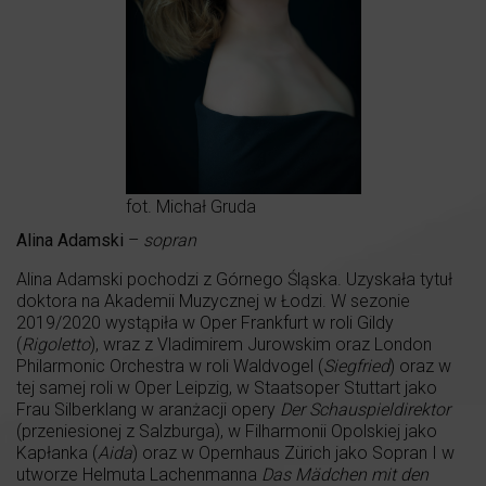
fot. Michał Gruda
Alina Adamski
–
sopran
Alina Adamski pochodzi z Górnego Śląska. Uzyskała tytuł
doktora na Akademii Muzycznej w Łodzi. W sezonie
2019/2020 wystąpiła w Oper Frankfurt w roli Gildy
(
Rigoletto
), wraz z Vladimirem Jurowskim oraz London
Philarmonic Orchestra w roli Waldvogel (
Siegfried
) oraz w
tej samej roli w Oper Leipzig, w Staatsoper Stuttart jako
Frau Silberklang w aranżacji opery
Der Schauspieldirektor
(przeniesionej z Salzburga), w Filharmonii Opolskiej jako
Kapłanka (
Aida
) oraz w Opernhaus Zürich jako Sopran I w
utworze Helmuta Lachenmanna
Das Mädchen mit den