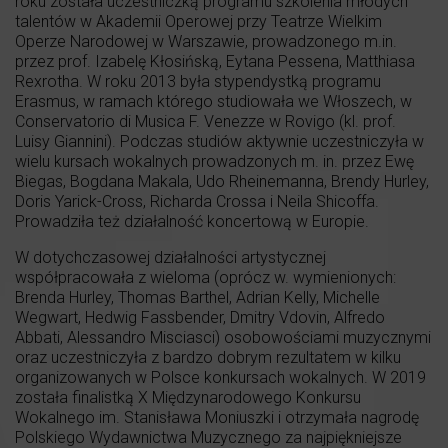
roku została uczestniczką programu szkolenia młodych
talentów w Akademii Operowej przy Teatrze Wielkim
Operze Narodowej w Warszawie, prowadzonego m.in.
przez prof. Izabelę Kłosińską, Eytana Pessena, Matthiasa
Rexrotha. W roku 2013 była stypendystką programu
Erasmus, w ramach którego studiowała we Włoszech, w
Conservatorio di Musica F. Venezze w Rovigo (kl. prof.
Luisy Giannini). Podczas studiów aktywnie uczestniczyła w
wielu kursach wokalnych prowadzonych m. in. przez Ewę
Biegas, Bogdana Makala, Udo Rheinemanna, Brendy Hurley,
Doris Yarick-Cross, Richarda Crossa i Neila Shicoffa.
Prowadziła też działalność koncertową w Europie.
W dotychczasowej działalności artystycznej
współpracowała z wieloma (oprócz w. wymienionych:
Brenda Hurley, Thomas Barthel, Adrian Kelly, Michelle
Wegwart, Hedwig Fassbender, Dmitry Vdovin, Alfredo
Abbati, Alessandro Misciasci) osobowościami muzycznymi
oraz uczestniczyła z bardzo dobrym rezultatem w kilku
organizowanych w Polsce konkursach wokalnych. W 2019
została finalistką X Międzynarodowego Konkursu
Wokalnego im. Stanisława Moniuszki i otrzymała nagrodę
Polskiego Wydawnictwa Muzycznego za najpiękniejsze