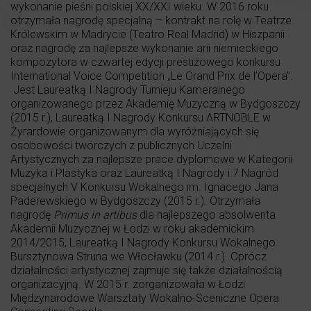
wykonanie pieśni polskiej XX/XXI wieku. W 2016 roku
otrzymała nagrodę specjalną – kontrakt na rolę w Teatrze
Królewskim w Madrycie (Teatro Real Madrid) w Hiszpanii
oraz nagrodę za najlepsze wykonanie arii niemieckiego
kompozytora w czwartej edycji prestiżowego konkursu
International Voice Competition „Le Grand Prix de l’Opera”.
Jest Laureatką I Nagrody Turnieju Kameralnego
organizowanego przez Akademię Muzyczną w Bydgoszczy
(2015 r.), Laureatką I Nagrody Konkursu ARTNOBLE w
Żyrardowie organizowanym dla wyróżniających się
osobowości twórczych z publicznych Uczelni
Artystycznych za najlepsze prace dyplomowe w Kategorii
Muzyka i Plastyka oraz Laureatką I Nagrody i 7 Nagród
specjalnych V Konkursu Wokalnego im. Ignacego Jana
Paderewskiego w Bydgoszczy (2015 r.). Otrzymała
nagrodę
Primus in artibus
dla najlepszego absolwenta
Akademii Muzycznej w Łodzi w roku akademickim
2014/2015, Laureatką I Nagrody Konkursu Wokalnego
Bursztynowa Struna we Włocławku (2014 r.). Oprócz
działalności artystycznej zajmuje się także działalnością
organizacyjną. W 2015 r. zorganizowała w Łodzi
Międzynarodowe Warsztaty Wokalno-Sceniczne Opera