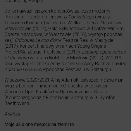
Connecting People.
Do jej najważniejszych koncertów zaliczyć możemy:
Preludium Przedpremierowe
U Donizettiego
(wraz z
Tobiasem Kochem) w Teatrze Wielkim Operze Narodowej
w Warszawie (2014), Gala Sylwestrowa w Teatrze Wielkim
Operze Narodowej w Warszawie (2016), występ podczas
sesji
Enfoques Le coq d’or
w Teatrze Real w Madrycie
(2017), koncert finałowy w ramach Young Singers
Project/Salzburger Festspiele (2017),
Leading opera voices
of the world
w Teatro Bolshoi w Moskwie (2017). W 2019
roku wystąpiła u boku Anny Netrebko i Anity Rachvelishvili w
Adrianie Lecouvreur
podczas Festiwalu w Salzburgu.
W sezonie 2020/2021 Alinę Adamski usłyszeć można m.in.
wraz z London Philharmonic Orchestra w tetralogii
Wagnera, Oper Frankfurt w Uprowadzeniu z Seraju
(Konstanze), wraz z Filharmonie Salzburg w 9. Symfonii
Beethovena.
Ankieta
Moje ulubione miejsce na ziemi to