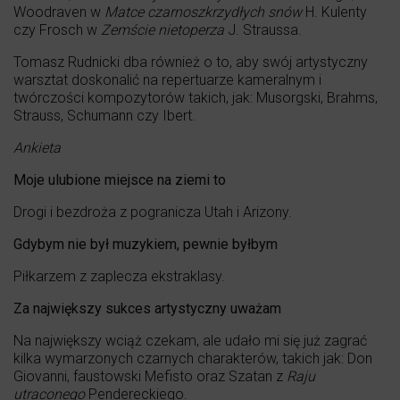
Woodraven w
Matce czarnoszkrzydłych snów
H. Kulenty
czy Frosch w
Zemście nietoperza
J. Straussa.
Tomasz Rudnicki dba również o to, aby swój artystyczny
warsztat doskonalić na repertuarze kameralnym i
twórczości kompozytorów takich, jak: Musorgski, Brahms,
Strauss, Schumann czy Ibert.
Ankieta
Moje ulubione miejsce na ziemi to
Drogi i bezdroża z pogranicza Utah i Arizony.
Gdybym nie był muzykiem, pewnie byłbym
Piłkarzem z zaplecza ekstraklasy.
Za największy sukces artystyczny uważam
Na największy wciąż czekam, ale udało mi się już zagrać
kilka wymarzonych czarnych charakterów, takich jak: Don
Giovanni, faustowski Mefisto oraz Szatan z
Raju
utraconego
Pendereckiego.