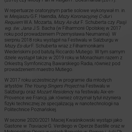
W repertuarze oratoryjnym partie solowe wykonywał m. in.
w
Mesjaszu
G.F. Haendla,
Mszy Koronacyjnej C-dur
i
Requiem
W.A. Mozarta,
Mszy As-du
r F. Schuberta czy
Pasji
wg. św. Jana
J.S. Bacha (w Filharmonii Opolskiej w 2017
roku pod prowadzeniem Przemysława Neumanna). W
sierpniu 2018 roku wystąpił na Festiwalu w Salzburgu w
Mszy Es-dur
F. Schuberta wraz z Filharmonikami
Wiedeńskimi pod batutą Riccardo Mutiego. W tym samym
dziele wystąpił także w 2019 roku w Monachium razem z
Orkiestrą Symfoniczną Bawarskiego Radia, również pod
prowadzeniem maestro Mutiego.
W 2017 roku uczestniczył w programie dla młodych
artystów
The Young Singers Project
na Festiwalu w
Salzburgu oraz
Mozart Residenc
y na festiwalu Aix-en-
Provence we Francji, jak również otrzymał tytuł inżyniera
fizyki technicznej ze specjalizacją w nanotechnologii na
Politechnice Poznańskiej.
W sezonie 2020/2021 Maciej Kwaśnikowski wystąpi jako
Gastone w
Traviacie
G. Verdiego w Operze Bastille oraz w
Metropolitan Opera w rolach Benvolio w
Romeo i Julii
Ch.