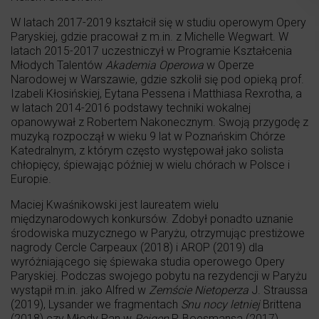
W latach 2017-2019 kształcił się w studiu operowym Opery
Paryskiej, gdzie pracował z m.in. z Michelle Wegwart. W
latach 2015-2017 uczestniczył w Programie Kształcenia
Młodych Talentów
Akademia Operowa
w Operze
Narodowej w Warszawie, gdzie szkolił się pod opieką prof.
Izabeli Kłosińskiej, Eytana Pessena i Matthiasa Rexrotha, a
w latach 2014-2016 podstawy techniki wokalnej
opanowywał z Robertem Nakonecznym. Swoją przygodę z
muzyką rozpoczął w wieku 9 lat w Poznańskim Chórze
Katedralnym, z którym często występował jako solista
chłopięcy, śpiewając później w wielu chórach w Polsce i
Europie.
Maciej Kwaśnikowski jest laureatem wielu
międzynarodowych konkursów. Zdobył ponadto uznanie
środowiska muzycznego w Paryżu, otrzymując prestiżowe
nagrody Cercle Carpeaux (2018) i AROP (2019) dla
wyróżniającego się śpiewaka studia operowego Opery
Paryskiej. Podczas swojego pobytu na rezydencji w Paryżu
wystąpił m.in. jako Alfred w
Zemście Nietoperza
J. Straussa
(2019), Lysander we fragmentach
Snu nocy letniej
Brittena
(2018) czy Młody Pan w
Reigen
P. Boesmansa (2017).