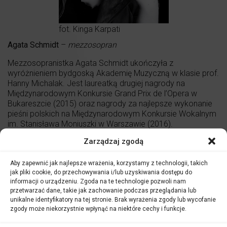
fot. Kinga Karpati
Agata Schmidt
–
mezzosopran
Mezzosopranistka Agata Schmidt ukończyła z
wyróżnieniem bydgoską Akademię Muzyczną w klasie prof.
Hanny Michalak. Jest laureatką drugiej nagrody na
Międzynarodowym Konkursie Grand Prix de l’Opera w
Bukareszcie (2015) oraz nagrody za najlepsze wykonanie
pieśni polskich na Międzynarodowym Konkursie Wokalnym
im. Stanisława Moniuszki w Warszawie (2016).
Zarządzaj zgodą
Artystka była uczestniczką Akademii Operowej przy
Teatrze Wielkim – Operze Narodowej, gdzie pracowała
pod opieką Anity Garanči, a w latach 2011-2014 Atelier
Aby zapewnić jak najlepsze wrażenia, korzystamy z technologii, takich
Lyrique Opery Paryskiej. W Opéra Garnier zadebiutowała
jak pliki cookie, do przechowywania i/lub uzyskiwania dostępu do
informacji o urządzeniu. Zgoda na te technologie pozwoli nam
tytułową rolą w
Orfeuszu i Eurydyce
W. Ch. Glucka w
przetwarzać dane, takie jak zachowanie podczas przeglądania lub
inscenizacji Piny Bausch. Za tę rolę otrzymała dwie
unikalne identyfikatory na tej stronie. Brak wyrażenia zgody lub wycofanie
prestiżowe nagrody: Prix L’AROP i Prix Carpeaux dla
zgody może niekorzystnie wpłynąć na niektóre cechy i funkcje.
najlepszego młodego śpiewaka 2014 roku.