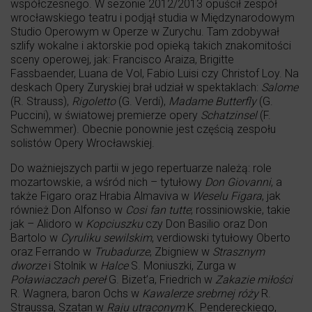
współczesnego. W sezonie 2012/2013 opuścił zespół
wrocławskiego teatru i podjął studia w Międzynarodowym
Studio Operowym w Operze w Zurychu. Tam zdobywał
szlify wokalne i aktorskie pod opieką takich znakomitości
sceny operowej, jak: Francisco Araiza, Brigitte
Fassbaender, Luana de Vol, Fabio Luisi czy Christof Loy. Na
deskach Opery Zuryskiej brał udział w spektaklach:
Salome
(R. Strauss),
Rigoletto
(G. Verdi),
Madame Butterfly
(G.
Puccini), w światowej premierze opery
Schatzinsel
(F.
Schwemmer). Obecnie ponownie jest częścią zespołu
solistów Opery Wrocławskiej.
Do ważniejszych partii w jego repertuarze należą: role
mozartowskie, a wśród nich – tytułowy
Don Giovanni
, a
także Figaro oraz Hrabia Almaviva w
Weselu Figara
, jak
również Don Alfonso w
Cosi fan tutte
; rossiniowskie, takie
jak – Alidoro w
Kopciuszku
czy Don Basilio oraz Don
Bartolo w
Cyruliku sewilskim
, verdiowski tytułowy Oberto
oraz Ferrando w
Trubadurze
, Zbigniew w
Strasznym
dworze
i Stolnik w
Halce
S. Moniuszki, Zurga w
Poławiaczach pereł
G. Bizet’a, Friedrich w
Zakazie miłości
R. Wagnera, baron Ochs w
Kawalerze srebrnej róży
R.
Straussa, Szatan w
Raju utraconym
K. Pendereckiego,