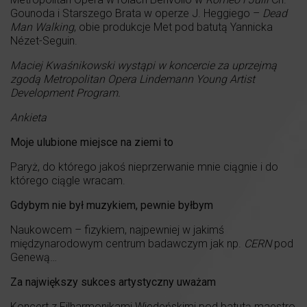
Gounoda i Starszego Brata w operze J. Heggiego –
Dead
Man Walking
, obie produkcje Met pod batutą Yannicka
Nézet-Seguin.
Maciej Kwaśnikowski wystąpi w koncercie za uprzejmą
zgodą Metropolitan Opera Lindemann Young Artist
Development Program.
Ankieta
Moje ulubione miejsce na ziemi to
Paryż, do którego jakoś nieprzerwanie mnie ciągnie i do
którego ciągle wracam.
Gdybym nie był muzykiem, pewnie byłbym
Naukowcem – fizykiem, najpewniej w jakimś
międzynarodowym centrum badawczym jak np.
CERN
pod
Genewą…
Za największy sukces artystyczny uważam
Koncert z Filharmonikami Wiedeńskimi pod batutą maestro