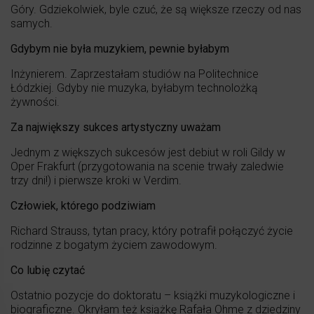
Góry. Gdziekolwiek, byle czuć, że są większe rzeczy od nas
samych.
Gdybym nie była muzykiem, pewnie byłabym
Inżynierem. Zaprzestałam studiów na Politechnice
Łódzkiej. Gdyby nie muzyka, byłabym technolożką
żywności.
Za największy sukces artystyczny uważam
Jednym z większych sukcesów jest debiut w roli Gildy w
Oper Frakfurt (przygotowania na scenie trwały zaledwie
trzy dni!) i pierwsze kroki w Verdim.
Człowiek, którego podziwiam
Richard Strauss, tytan pracy, który potrafił połączyć życie
rodzinne z bogatym życiem zawodowym.
Co lubię czytać
Ostatnio pozycje do doktoratu – książki muzykologiczne i
biograficzne. Okryłam też książkę Rafała Ohme z dziedziny