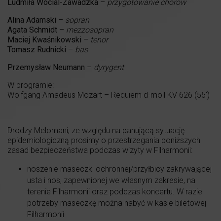
Ludmiła Wocial-Zawadzka
–
przygotowanie chórów
Alina Adamski
–
sopran
Agata Schmidt
–
mezzosopran
Maciej Kwaśnikowski
–
tenor
Tomasz Rudnicki
–
bas
Przemysław Neumann
–
dyrygent
W programie:
Wolfgang Amadeus Mozart – Requiem d-moll KV 626 (55′)
Drodzy Melomani, ze względu na panującą sytuację
epidemiologiczną prosimy o przestrzegania poniższych
zasad bezpieczeństwa podczas wizyty w Filharmonii:
noszenie maseczki ochronnej/przyłbicy zakrywającej
usta i nos, zapewnionej we własnym zakresie, na
terenie Filharmonii oraz podczas koncertu. W razie
potrzeby maseczkę można nabyć w kasie biletowej
Filharmonii