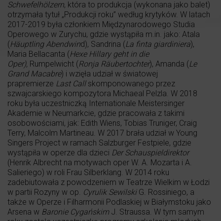
Schwefelhölzern
, która to produkcja (wykonana jako balet)
otrzymała tytuł „Produkcji roku” według krytyków. W latach
2017-2019 była członkiem Międzynarodowego Studia
Operowego w Zurychu, gdzie wystąpiła m.in. jako: Atala
(
Häuptling Abendwin
d), Sandrina (
La finta giardiniera
),
Maria Bellacanta (
Hexe Hillary geht in die
Oper),
Rumpelwicht (
Ronja Räubertochter
), Amanda (
Le
Grand Macabre
) i wzięła udział w światowej
prapremierze
Last Call
skomponowanego przez
szwajcarskiego kompozytora Michaeal Pelzla. W 2018
roku była uczestniczką Internationale Meistersinger
Akademie w Neumarkcie, gdzie pracowała z takimi
osobowościami, jak: Edith Wiens, Tobias Truniger, Craig
Terry, Malcolm Martineau. W 2017 brała udział w Young
Singers Project w ramach Salzburger Festpiele, gdzie
wystąpiła w operze dla dzieci
Der Schauspieldirektor
(Henrik Albrecht na motywach oper W. A. Mozarta i A.
Salieriego) w roli Frau Silberklang. W 2014 roku
zadebiutowała z powodzeniem w Teatrze Wielkim w Łodzi
w partii Rozyny w op.
Cyrulik Sewilski
G. Rossiniego, a
także w Operze i Filharmonii Podlaskiej w Białymstoku jako
Arsena w
Baronie Cygańskim
J. Straussa. W tym samym