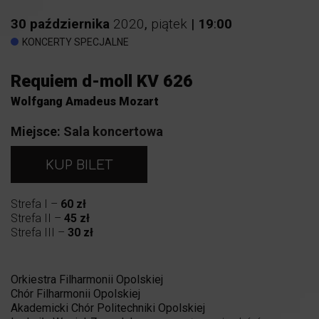
30
października
2020
,
piątek
|
19
:
00
KONCERTY SPECJALNE
Requiem d-moll KV 626
Wolfgang Amadeus Mozart
Miejsce:
Sala koncertowa
KUP BILET
Strefa I –
60 zł
Strefa II –
45 zł
Strefa III –
30 zł
Orkiestra Filharmonii Opolskiej
Chór Filharmonii Opolskiej
Akademicki Chór Politechniki Opolskiej