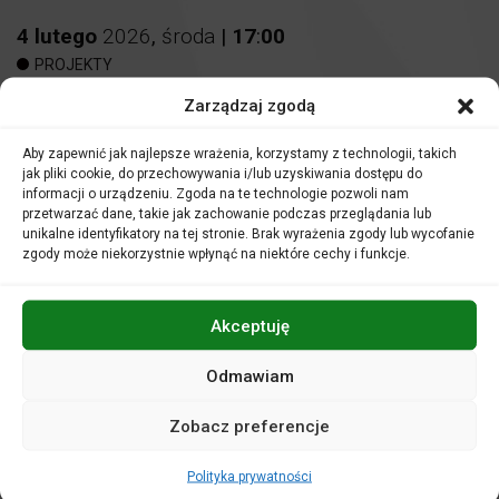
4
lutego
2026
,
środa
|
17
:
00
PROJEKTY
Zarządzaj zgodą
Rola i znaczenie otulin biologicznych
Aby zapewnić jak najlepsze wrażenia, korzystamy z technologii, takich
Odra: Rzeka znaczeń – interdyscyplinarne wydarzenie
jak pliki cookie, do przechowywania i/lub uzyskiwania dostępu do
muzyczno-edukacyjne z udziałem AI i ekspertów
informacji o urządzeniu. Zgoda na te technologie pozwoli nam
środowiskowych
przetwarzać dane, takie jak zachowanie podczas przeglądania lub
unikalne identyfikatory na tej stronie. Brak wyrażenia zgody lub wycofanie
Miejsce:
Sala koncertowa
zgody może niekorzystnie wpłynąć na niektóre cechy i funkcje.
Wstęp wolny
Akceptuję
Odmawiam
Harmonogram:
Zobacz preferencje
Godzina 17:00
– Panel dyskusyjny „Rola i znaczenie otulin
biologicznych” (Sala koncertowa).
Polityka prywatności