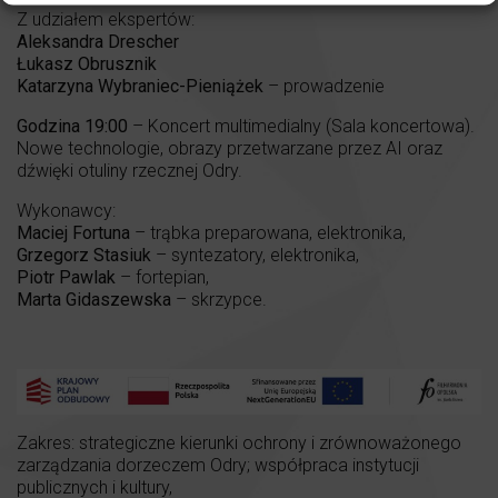
Z udziałem ekspertów:
Aleksandra Drescher
Łukasz Obrusznik
Katarzyna Wybraniec-Pieniążek
– prowadzenie
Godzina 19:00
– Koncert multimedialny (Sala koncertowa).
Nowe technologie, obrazy przetwarzane przez AI oraz
dźwięki otuliny rzecznej Odry.
Wykonawcy:
Maciej Fortuna
– trąbka preparowana, elektronika,
Grzegorz Stasiuk
– syntezatory, elektronika,
Piotr Pawlak
– fortepian,
Marta Gidaszewska
– skrzypce.
Zakres: strategiczne kierunki ochrony i zrównoważonego
zarządzania dorzeczem Odry; współpraca instytucji
publicznych i kultury,