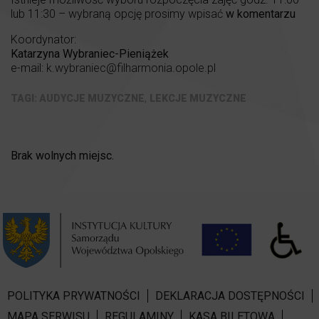
lub 11:30 – wybraną opcję prosimy wpisać
w komentarzu
Koordynator:
Katarzyna Wybraniec-Pieniążek
e-mail:
k.wybraniec@filharmonia.opole.pl
,
AUDYCJE MUZYCZNE
LEKCJE MUZYCZNE
Brak wolnych miejsc.
POLITYKA PRYWATNOŚCI
DEKLARACJA DOSTĘPNOŚCI
MAPA SERWISU
REGULAMINY
KASA BILETOWA