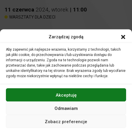
11
czerwca
2024
,
wtorek
|
11
:
00
WARSZTATY DLA DZIECI
Spotkania muzyczne
Zarządzaj zgodą
W FILHARMONII
Aby zapewnić jak najlepsze wrażenia, korzystamy z technologii, takich
Miejsce:
Sala kameralna
jak pliki cookie, do przechowywania i/lub uzyskiwania dostępu do
informacji o urządzeniu. Zgoda na te technologie pozwoli nam
przetwarzać dane, takie jak zachowanie podczas przeglądania lub
Bilety:
15 zł
unikalne identyfikatory na tej stronie. Brak wyrażenia zgody lub wycofanie
Nauczyciele i opiekunowie grup uczestniczą w zajęciach
zgody może niekorzystnie wpłynąć na niektóre cechy i funkcje.
nieodpłatnie.
Akceptuję
Odmawiam
Filharmonia to wyjątkowa instytucja. Gdzie ucho przyłożysz
tam gra. A co dokładnie?
Zobacz preferencje
Zapraszamy na lekcję lub audycję muzyczną w Sali
kameralnej Filharmonii Opolskiej. Zajęcia urozmaicone