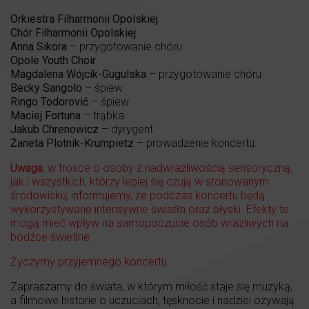
Orkiestra Filharmonii Opolskiej
Chór Filharmonii Opolskiej
Anna Sikora
– przygotowanie chóru
Opole Youth Choir
Magdalena Wójcik-Gugulska
– przygotowanie chóru
Becky Sangolo
– śpiew
Ringo Todorović
– śpiew
Maciej Fortuna
– trąbka
Jakub Chrenowicz
– dyrygent
Żaneta Plotnik-Krumpietz
– prowadzenie koncertu.
Uwaga
, w trosce o osoby z nadwrażliwością sensoryczną,
jak i wszystkich, którzy lepiej się czują w stonowanym
środowisku, informujemy, że podczas koncertu będą
wykorzystywane intensywne światła oraz błyski. Efekty te
mogą mieć wpływ na samopoczucie osób wrażliwych na
bodźce świetlne.
Życzymy przyjemnego koncertu.
Zapraszamy do świata, w którym miłość staje się muzyką,
a filmowe historie o uczuciach, tęsknocie i nadziei ożywają