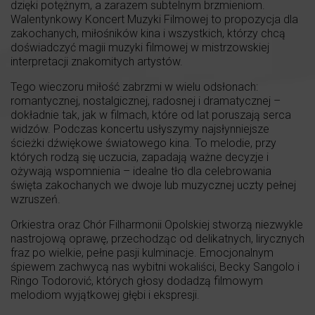
dzięki potężnym, a zarazem subtelnym brzmieniom.
Walentynkowy Koncert Muzyki Filmowej to propozycja dla
zakochanych, miłośników kina i wszystkich, którzy chcą
doświadczyć magii muzyki filmowej w mistrzowskiej
interpretacji znakomitych artystów.
Tego wieczoru miłość zabrzmi w wielu odsłonach:
romantycznej, nostalgicznej, radosnej i dramatycznej –
dokładnie tak, jak w filmach, które od lat poruszają serca
widzów. Podczas koncertu usłyszymy najsłynniejsze
ścieżki dźwiękowe światowego kina. To melodie, przy
których rodzą się uczucia, zapadają ważne decyzje i
ożywają wspomnienia – idealne tło dla celebrowania
święta zakochanych we dwoje lub muzycznej uczty pełnej
wzruszeń.
Orkiestra oraz Chór Filharmonii Opolskiej stworzą niezwykle
nastrojową oprawę, przechodząc od delikatnych, lirycznych
fraz po wielkie, pełne pasji kulminacje. Emocjonalnym
śpiewem zachwycą nas wybitni wokaliści, Becky Sangolo i
Ringo Todorović, których głosy dodadzą filmowym
melodiom wyjątkowej głębi i ekspresji.