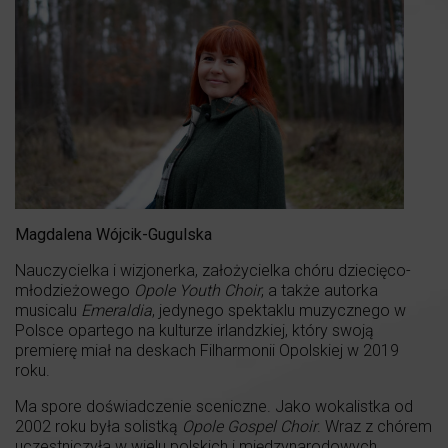
Magdalena Wójcik-Gugulska
Nauczycielka i wizjonerka, założycielka chóru dziecięco-
młodzieżowego
Opole Youth Choir
, a także autorka
musicalu
Emeraldia
, jedynego spektaklu muzycznego w
Polsce opartego na kulturze irlandzkiej, który swoją
premierę miał na deskach Filharmonii Opolskiej w 2019
roku.
Ma spore doświadczenie sceniczne. Jako wokalistka od
2002 roku była solistką
Opole Gospel Choir
. Wraz z chórem
uczestniczyła w wielu polskich i międzynarodowych