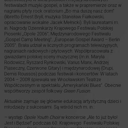
festiwalach muzyki gospel, a także w prapremierze oraz w
nagraniu płyty rock oratorium „Bo ma duszę nasz dom”
(libretto Ernest Bryll, muzyka Stanisław Fiałkowski,
opracowanie wokalne Jacek Mełnicki). Byli laureatami m.
in. Nagrody Dziennikarzy Krajowego Festiwalu Polskiej
Piosenki „Opole 2006”, Międzynarodowego Festiwalu
„Gospel Camp Meeting”, „European Gospel Award – Berlin
2005”. Brała udział w licznych programach telewizyjnych,
nagraniach radiowych i płytowych. Współpracowała z
gwiazdami polskiej sceny muzycznej (m.in. Maryla
Rodowicz, Ryszard Rynkowski, Varius Manx, Andrzej
Piaseczny, Czerwone Gitary) i międzynarodowej (Drupi,
Demis Roussos) podczas festiwali i koncertów. W latach
2004 – 2008 śpiewała we Wrocławskim Teatrze
Współczesnym w spektaklu „Amerykański Blues”. Obecnie
współtworzy zespół folkowy
Green Fusion
.
Aktualnie zajmuje się głównie edukacją artystyczną dzieci i
młodzieży z sukcesami. Są wśród nich m. in.:
– występ
Opole Youth Choir
w koncercie „Ale to już było!
Jest i Będzie!” podczas 60. Krajowego Festiwalu Polskiej