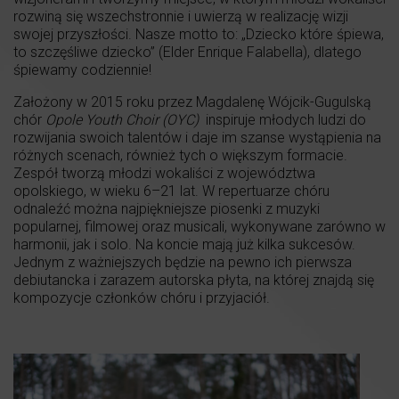
rozwiną się wszechstronnie i uwierzą w realizację wizji
swojej przyszłości. Nasze motto to: „Dziecko które śpiewa,
to szczęśliwe dziecko” (Elder Enrique Falabella), dlatego
śpiewamy codziennie!
Założony w 2015 roku przez Magdalenę Wójcik-Gugulską
chór
Opole Youth Choir (OYC)
inspiruje młodych ludzi do
rozwijania swoich talentów i daje im szanse wystąpienia na
różnych scenach, również tych o większym formacie.
Zespół tworzą młodzi wokaliści z województwa
opolskiego, w wieku 6–21 lat. W repertuarze chóru
odnaleźć można najpiękniejsze piosenki z muzyki
popularnej, filmowej oraz musicali, wykonywane zarówno w
harmonii, jak i solo. Na koncie mają już kilka sukcesów.
Jednym z ważniejszych będzie na pewno ich pierwsza
debiutancka i zarazem autorska płyta, na której znajdą się
kompozycje członków chóru i przyjaciół.