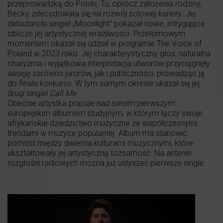
przeprowadzką do Polski. Tu, oprócz założenia rodziny,
Becky zdecydowała się na rozwój solowej kariery. Jej
debiutancki singiel „Moonlight” pokazał nowe, intrygujące
oblicze jej artystycznej wrażliwości. Przełomowym
momentem okazał się udział w programie The Voice of
Poland w 2023 roku. Jej charakterystyczny głos, naturalna
charyzma i wyjątkowa interpretacja utworów przyciągnęły
uwagę zarówno jurorów, jak i publiczności, prowadząc ją
do finału konkursu. W tym samym okresie ukazał się jej
drugi singiel
Call Me
.
Obecnie artystka pracuje nad swoim pierwszym
europejskim albumem studyjnym, w którym łączy swoje
afrykańskie dziedzictwo muzyczne ze współczesnymi
trendami w muzyce popularnej. Album ma stanowić
pomost między dwiema kulturami muzycznymi, które
ukształtowały jej artystyczną tożsamość. Na antenie
rozgłośni radiowych można już usłyszeć pierwsze single.