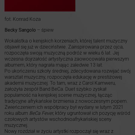
fot. Konrad Koza
Becky Sangolo
– śpiew
Wokalistka o kenijskich korzeniach, której talent muzyczny
objawił się już w dzieciństwie. Zainspirowana przez ojca,
rozpoczęła swoją muzyczną podróż w wieku 6 lat. Jej
wczesna dojrzałość artystyczna zaowocowała pierwszym
albumem, który nagrała mając zaledwie 13 lat.
Po ukończeniu szkoły średniej, zdecydowana rozwijać swój
warsztat muzyczny, rozpoczęła edukację w prestiżowej
akademii muzycznej. To tam, wraz z Carol Kamweru,
założyła zespół Band BeCa. Duet szybko zyskał
popularność na kenijskiej scenie muzycznej, łącząc
tradycyjne afrykańskie brzmienia z nowoczesnym popem.
Zwieńczeniem ich współpracy był wydany w lutym 2021
roku album
BeCa Fever
, który ugruntował ich pozycję wśród
czołowych artystów wschodnioafrykańskiej sceny
muzycznej.
Nowy rozdział w życiu artystki rozpoczął się wraz z