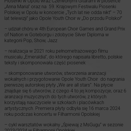
Piosenki w Opolu wraz Czerwonymi Gitarami w piosence
„Anna Maria” oraz na 59. Krajowym Festiwalu Piosenki
Polskiej w Opolu w koncercie „Tych lat nie odda nikt” – 70
lat telewizji” jako Opole Youth Choir w „Do przodu Polsko!”
– udział chóru w 4th European Choir Games and Grand Prix
of Nation w Goteborgu i zdobycie Silver Diploma w
kategorii Pop, Show, Jazz
– realizacja w 2021 roku pełnometrażowego filmu
musicalu „Emeraldia”, do którego napisała libretto, polskie
teksty i skomponowała część piosenek
– skomponowanie utworów, stworzenia aranżacji
wokalnych i przygotowanie Opole Youth Choir do nagrania
pierwszej autorskiej płyty „We are all stars”. Na płycie
znajduje się 6 utworów, z czego 4 to jej kompozycje, oraz 6
aranżacji muzycznych do tych utworów, z których
korzystają nauczyciele w szkołach i placówkach
artystycznych. Premiera płyty odbyła się 16 marca 2024
roku podczas koncertu w Filharmonii Opolskiej
– cykl warsztatów wokalny „Śpiewaj z MsGugu” w sezonie
2023/2024 w Filharmonii Opolskiej