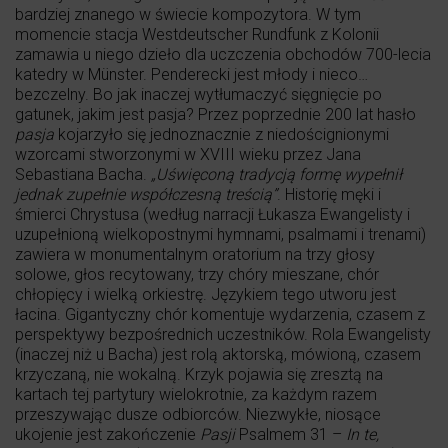
bardziej znanego w świecie kompozytora. W tym
momencie stacja Westdeutscher Rundfunk z Kolonii
zamawia u niego dzieło dla uczczenia obchodów 700-lecia
katedry w Münster. Penderecki jest młody i nieco…
bezczelny. Bo jak inaczej wytłumaczyć sięgnięcie po
gatunek, jakim jest pasja? Przez poprzednie 200 lat hasło
pasja
kojarzyło się jednoznacznie z niedoścignionymi
wzorcami stworzonymi w XVIII wieku przez Jana
Sebastiana Bacha.
„Uświęconą tradycją formę wypełnił
jednak zupełnie współczesną treścią”
. Historię męki i
śmierci Chrystusa (według narracji Łukasza Ewangelisty i
uzupełnioną wielkopostnymi hymnami, psalmami i trenami)
zawiera w monumentalnym oratorium na trzy głosy
solowe, głos recytowany, trzy chóry mieszane, chór
chłopięcy i wielką orkiestrę. Językiem tego utworu jest
łacina. Gigantyczny chór komentuje wydarzenia, czasem z
perspektywy bezpośrednich uczestników. Rola Ewangelisty
(inaczej niż u Bacha) jest rolą aktorską, mówioną, czasem
krzyczaną, nie wokalną. Krzyk pojawia się zresztą na
kartach tej partytury wielokrotnie, za każdym razem
przeszywając dusze odbiorców. Niezwykłe, niosące
ukojenie jest zakończenie
Pasji
Psalmem 31 –
In te,