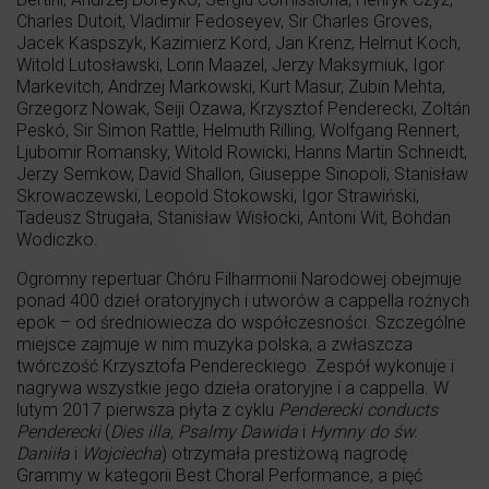
Charles Dutoit, Vladimir Fedoseyev, Sir Charles Groves,
Jacek Kaspszyk, Kazimierz Kord, Jan Krenz, Helmut Koch,
Witold Lutosławski, Lorin Maazel, Jerzy Maksymiuk, Igor
Markevitch, Andrzej Markowski, Kurt Masur, Zubin Mehta,
Grzegorz Nowak, Seiji Ozawa, Krzysztof Penderecki, Zoltán
Peskó, Sir Simon Rattle, Helmuth Rilling, Wolfgang Rennert,
Ljubomir Romansky, Witold Rowicki, Hanns Martin Schneidt,
Jerzy Semkow, David Shallon, Giuseppe Sinopoli, Stanisław
Skrowaczewski, Leopold Stokowski, Igor Strawiński,
Tadeusz Strugała, Stanisław Wisłocki, Antoni Wit, Bohdan
Wodiczko.
Ogromny repertuar Chóru Filharmonii Narodowej obejmuje
ponad 400 dzieł oratoryjnych i utworów a cappella rożnych
epok – od średniowiecza do współczesności. Szczególne
miejsce zajmuje w nim muzyka polska, a zwłaszcza
twórczość Krzysztofa Pendereckiego. Zespół wykonuje i
nagrywa wszystkie jego dzieła oratoryjne i a cappella. W
lutym 2017 pierwsza płyta z cyklu
Penderecki conducts
Penderecki
(
Dies illa, Psalmy Dawida
i
Hymny do św.
Daniiła
i
Wojciecha
) otrzymała prestiżową nagrodę
Grammy w kategorii Best Choral Performance, a pięć