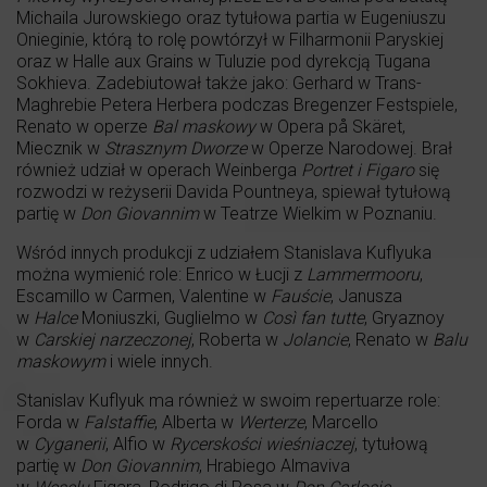
Michaila Jurowskiego oraz tytułowa partia w Eugeniuszu
Onieginie, którą to rolę powtórzył w Filharmonii Paryskiej
oraz w Halle aux Grains w Tuluzie pod dyrekcją Tugana
Sokhieva. Zadebiutował także jako: Gerhard w Trans-
Maghrebie Petera Herbera podczas Bregenzer Festspiele,
Renato w operze
Bal maskowy
w Opera på Skäret,
Miecznik w
Strasznym Dworze
w Operze Narodowej. Brał
również udział w operach Weinberga
Portret i Figaro
się
rozwodzi w reżyserii Davida Pountneya, spiewał tytułową
partię w
Don Giovannim
w Teatrze Wielkim w Poznaniu.
Wśród innych produkcji z udziałem Stanislava Kuflyuka
można wymienić role: Enrico w Łucji z
Lammermooru
,
Escamillo w Carmen, Valentine w
Fauście
, Janusza
w
Halce
Moniuszki, Guglielmo w
Così fan tutte
, Gryaznoy
w
Carskiej narzeczonej
, Roberta w
Jolancie
, Renato w
Balu
maskowym
i wiele innych.
Stanislav Kuflyuk ma również w swoim repertuarze role:
Forda w
Falstaffie
, Alberta w
Werterze
, Marcello
w
Cyganerii
, Alfio w
Rycerskości wieśniaczej
, tytułową
partię w
Don Giovannim
, Hrabiego Almaviva