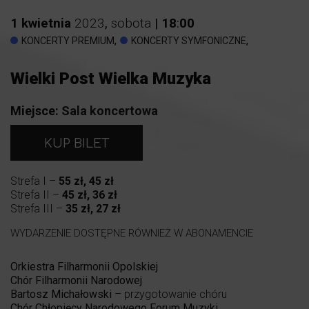
1
kwietnia
2023
,
sobota
|
18
:
00
,
,
KONCERTY PREMIUM
KONCERTY SYMFONICZNE
Wielki Post Wielka Muzyka
Miejsce:
Sala koncertowa
KUP BILET
Strefa I –
55 zł, 45 zł
Strefa II –
45 zł, 36 zł
Strefa III –
35 zł, 27 zł
WYDARZENIE DOSTĘPNE RÓWNIEŻ W ABONAMENCIE
Orkiestra Filharmonii Opolskiej
Chór Filharmonii Narodowej
Bartosz Michałowski
– przygotowanie chóru
Chór Chłopięcy Narodowego Forum Muzyki