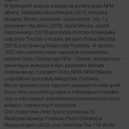
W dyskografii zespołu znajdują się wydane przez NFM
albumy: Salzburska Msza Maryjna (2015) z muzyką
Mozarta, Witold Lutosławski. Opera omnia , Vol. 7 z
piosenkami dla dzieci (2018), dzieła Marcina Józefa
Żebrowskiego (2018) pod batutą Andrzeja Kosendiaka
oraz płyta This Day z muzyką dla dzieci Boba Chilcotta
(2019) pod dyrekcją Małgorzaty Podzielny. W styczniu
2022 roku premierę miało najnowsze wydawnictwo
płytowe Chóru Chłopięcego NFM – Światło zimowej nocy –
zawierające aranżacje kolęd i pastorałek Michała
Ziółkowskiego z udziałem Chóru NFM i NFM Orkiestry
Leopoldinum pod batutą Małgorzaty Podzielny.
Młodzi śpiewacy poza zajęciami wpisanymi w stały grafik
pracy chóru uczestniczą także w odbywających się kilka
razy w roku sesjach warsztatowych prowadzonych przez
polskich i zagranicznych ekspertów.
Chór zdobył dwa Złote Dyplomy podczas 55.
Międzynarodowego Festiwalu Pieśni Chóralnej w
Międzyzdrojach (2020) oraz Gold Prize The 11th World