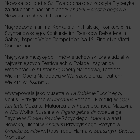
Nowaka do libretta Sz. Twardocha oraz zdobyła Fryderyka
za dokonanie nagrania opery
ahat-ilī – siostra bogów
A.
Nowaka do słów O. Tokarczuk.
Nagrodzona m.in. na: Konkursie im. Halskiej, Konkursie im.
Szymanowskiego, Konkursie im. Reszków, Belvedere im.
Gabor, J:opera Voice Competition isa 12. Finalistka Viotti
Competition.
Nagrywała muzykę do filmów, słuchowisk. Brała udział w
najważniejszych Festiwalach w Polsce i zagranicą.
Współpracuje z Estońską Operą Narodową, Teatrem
Wielkim Operą Narodową w Warszawie oraz Teatrem
Wielkim w Poznaniu.
Występowała jako Musetta w
La Boh
è
me
Pucciniego,
Vénus i Phrygienne w
Dardanus
Rameau, Fiordiligi w
Cosi
fan tutte
Mozarta, Małgorzata w
Faust
Gounoda, Maszyna
w
Nici
Wołka, Susanna w
Figaro gets a divorce
Langer,
Psyche w
Erosie i Psyche
Różyckiego,
Inanna
w ahat ili
Nowaka, Ellenai w
Anhellim
Przybylskiego, Rozyna w
Cyruliku Sewilskim
Rossiniego, Hanna w
Strasznym Dworze
Moniuszki.