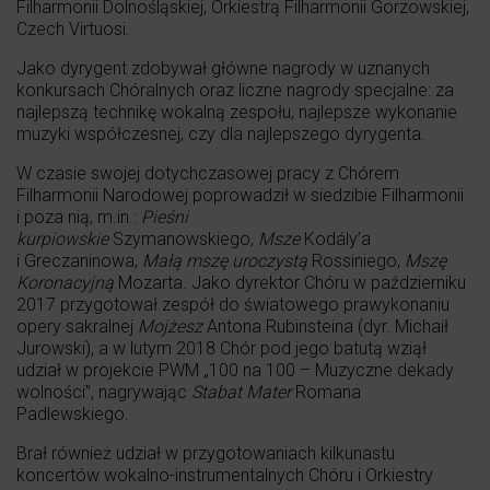
Filharmonii Dolnośląskiej, Orkiestrą Filharmonii Gorzowskiej,
Czech Virtuosi.
Jako dyrygent zdobywał główne nagrody w uznanych
konkursach Chóralnych oraz liczne nagrody specjalne: za
najlepszą technikę wokalną zespołu, najlepsze wykonanie
muzyki współczesnej, czy dla najlepszego dyrygenta.
W czasie swojej dotychczasowej pracy z Chórem
Filharmonii Narodowej poprowadził w siedzibie Filharmonii
i poza nią, m.in.:
Pieśni
kurpiowskie
Szymanowskiego,
Msze
Kodály’a
i Greczaninowa,
Małą mszę uroczystą
Rossiniego,
Mszę
Koronacyjną
Mozarta. Jako dyrektor Chóru w październiku
2017 przygotował zespół do światowego prawykonaniu
opery sakralnej
Mojżesz
Antona Rubinsteina (dyr. Michaił
Jurowski), a w lutym 2018 Chór pod jego batutą wziął
udział w projekcie PWM „100 na 100 – Muzyczne dekady
wolności”, nagrywając
Stabat Mater
Romana
Padlewskiego.
Brał również udział w przygotowaniach kilkunastu
koncertów wokalno-instrumentalnych Chóru i Orkiestry