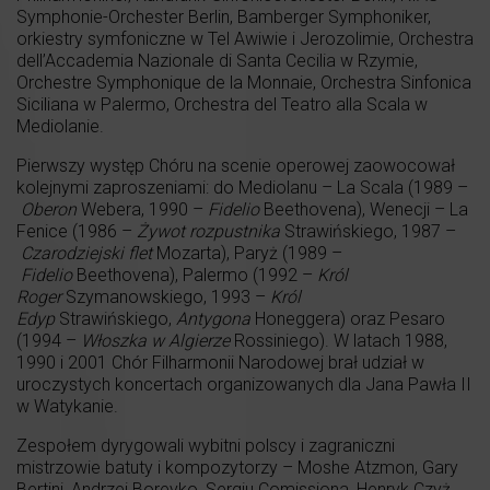
Symphonie-Orchester Berlin, Bamberger Symphoniker,
orkiestry symfoniczne w Tel Awiwie i Jerozolimie, Orchestra
dell’Accademia Nazionale di Santa Cecilia w Rzymie,
Orchestre Symphonique de la Monnaie, Orchestra Sinfonica
Siciliana w Palermo, Orchestra del Teatro alla Scala w
Mediolanie.
Pierwszy występ Chóru na scenie operowej zaowocował
kolejnymi zaproszeniami: do Mediolanu – La Scala (1989 –
Oberon
Webera, 1990 –
Fidelio
Beethovena), Wenecji – La
Fenice (1986 –
Żywot rozpustnika
Strawińskiego, 1987 –
Czarodziejski flet
Mozarta), Paryż (1989 –
Fidelio
Beethovena), Palermo (1992 –
Król
Roger
Szymanowskiego, 1993 –
Król
Edyp
Strawińskiego,
Antygona
Honeggera) oraz Pesaro
(1994 –
Włoszka w Algierze
Rossiniego). W latach 1988,
1990 i 2001 Chór Filharmonii Narodowej brał udział w
uroczystych koncertach organizowanych dla Jana Pawła II
w Watykanie.
Zespołem dyrygowali wybitni polscy i zagraniczni
mistrzowie batuty i kompozytorzy – Moshe Atzmon, Gary
Bertini, Andrzej Boreyko, Sergiu Comissiona, Henryk Czyż,