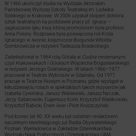
W 1966 ukończył studia na Wydziale Aktorskim
Państwowej Wyższej Szkoły Teatralnej im. Ludwika
Solskiego w Krakowie. W 2006 uzyskał stopień doktora
sztuk teatralnych na podstawie pracy pt.
Ignacy –
zagłuszanie lęku trwa
, której promotorem była profesor
Anna Polony. Rozprawa była poświęcona roli Króla
Ignacego w
Iwonie, księżniczce Burgunda
Witolda
Gombrowicza w reżyserii Tadeusza Bradeckiego.
Zadebiutował w 1964 rolą Górala w
Cudzie mniemanym,
czyli Krakowiakach i Góralach
Wojciecha Bogusławskiego
w reżyserii Jerzego Golińskiego. W latach 1966–1977
pracował w Teatrze Wybrzeże w Gdańsku. Od 1977
pracuje w Teatrze Nowym w Poznaniu, gdzie wystąpił w
kilkudziesięciu rolach w spektaklach takich reżyserów jak
Izabella Cywińska, Janusz Wiśniewski, Janusz Nyczak,
Jerzy Satanowski, Eugeniusz Korin, Krzysztof Warlikowski,
Krzysztof Babicki, Erwin Axer i Piotr Kruszczyński.
Pod koniec lat 90. XX wieku był ostatnim redaktorem
naczelnym nieistniejącego już Radia Obywatelskiego
Poznań. Wykładowca w Zakładzie Dziennikarstwa
Wydziału Nauk Politycznych i Dziennikarstwa UAM,