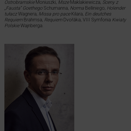
Ostrobramskie
Moniuszki,
Msze
Maklakiewicza,
Sceny z
„Fausta” Goethego
Schumanna,
Norma
Belliniego,
Holender
tułacz
Wagnera,
Missa pro pace
Kilara,
Ein deutches
Requiem
Brahmsa,
Requiem
Dvořáka, VIII Symfonia
Kwiaty
Polskie
Wajnberga.