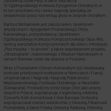
zdobywcą Złotej Płyty, a także zwycięzcą
IX Ogólnopolskiego Konkursu Dyrygentów Chóralnych, w
kt.rym przyznano mu r.wnież nagrodę specjalną za
świadomość pracy nad emisją głosu w zespole chóralnym.
Bartosz Michałowski jest założycielem, dyrektorem
artystycznym i dyrygentem Poznańskiego Chóru
Kameralnego, pomysłodawcą i dyrektorem
Ogólnopolskiego Konkursu Kompozytorskiego Opus 966,
twórcą warsztatów kompozytorskich dla dzieci i młodzieży
„Pisz muzykę – to proste!”, a także współautorem projektu
„Obrazogranie”, realizowanego z Muzeum Narodowym w
ramach Biennale sztuki dla dziecka w Poznaniu.
Wraz z Poznańskim Chórem Kameralnym był oklaskiwany
podczas prestiżowych konkursów w Niemczech i Francji,
otrzymał także I Nagrodę i Nagrodę Publiczności
Międzynarodowego Festiwalu Chóralnego w Neuchâtel
(Szwajcaria). Prowadzony przez niego Chór, jako jedyny
zespół w Polsce, współpracuje z legendarną orkiestrą
Concerto Köln, koncertował z Irish Baroque Orchestra,
współpracował również wielokrotnie z Orkiestrą Filharmonii
Poznańskiej, a także Polską Orkiestrą Radiową, Orkiestrą