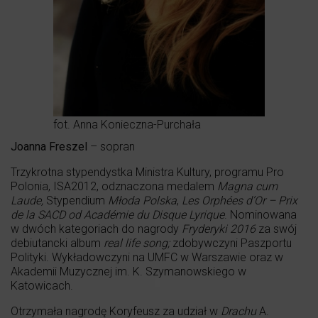
fot. Anna Konieczna-Purchała
Joanna Freszel
– sopran
Trzykrotna stypendystka Ministra Kultury, programu Pro
Polonia, ISA2012, odznaczona medalem
Magna cum
Laude,
Stypendium
M
ł
oda Polska
,
Les Orphées d’Or – Prix
de la SACD od Académie du Disque Lyrique
. Nominowana
w dwóch kategoriach do nagrody
Fryderyki 2016
za swój
debiutancki album
real life song;
zdobywczyni Paszportu
Polityki. Wykładowczyni na UMFC w Warszawie oraz w
Akademii Muzycznej im. K. Szymanowskiego w
Katowicach.
Otrzymała nagrodę Koryfeusz za udział w
Drachu
A.