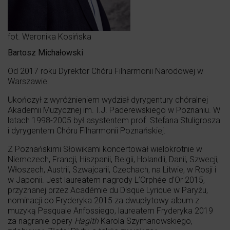
fot. Weronika Kosińska
Bartosz Michałowski
Od 2017 roku Dyrektor Chóru Filharmonii Narodowej w
Warszawie.
Ukończył z wyróżnieniem wydział dyrygentury chóralnej
Akademii Muzycznej im. I.J. Paderewskiego w Poznaniu. W
latach 1998-2005 był asystentem prof. Stefana Stuligrosza
i dyrygentem Chóru Filharmonii Poznańskiej.
Z Poznańskimi Słowikami koncertował wielokrotnie w
Niemczech, Francji, Hiszpanii, Belgii, Holandii, Danii, Szwecji,
Włoszech, Austrii, Szwajcarii, Czechach, na Litwie, w Rosji i
w Japonii. Jest laureatem nagrody L’Orphée d’Or 2015,
przyznanej przez Académie du Disque Lyrique w Paryżu,
nominacji do Fryderyka 2015 za dwupłytowy album z
muzyką Pasquale Anfossiego, laureatem Fryderyka 2019
za nagranie opery
Hagith
Karola Szymanowskiego,