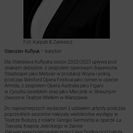
Fot. Karpati & Zarewicz
Stanislav Kuflyuk
– baryton
Dla Stanislava Kuflyuka sezon 2022/2023 upływa pod
znakiem debiutów: z zespołem operowym Bayerische
Staatsoper jako Metivier w produkcji Wojna i pokój,
podczas Wexford Opera Festival jako Ismen w operze
Armida, z zespołem Opera Australia jako Figaro
w
Cyruliku
sewilskim oraz jako Miecznik w
Strasznym
Dworze
w Teatrze Wielkim w Warszawie.
Do najważniejszych wydarzeń z udziałem artysty podczas
poprzednich sezonów należały wielokrotne występy w
Teatrze Bolszoj z rolami: Giorgio Germonta w operze
La
Traviata
, Księcia Jeleckiego w
Damie
Pikowej
wyreżyserowanej przez Leva Dodina pod batutą