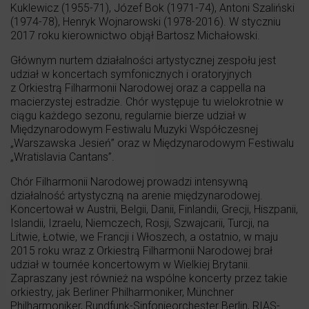
Kuklewicz (1955-71), Józef Bok (1971-74), Antoni Szaliński
(1974-78), Henryk Wojnarowski (1978-2016). W styczniu
2017 roku kierownictwo objął Bartosz Michałowski.
Głównym nurtem działalności artystycznej zespołu jest
udział w koncertach symfonicznych i oratoryjnych
z Orkiestrą Filharmonii Narodowej oraz a cappella na
macierzystej estradzie. Chór występuje tu wielokrotnie w
ciągu każdego sezonu, regularnie bierze udział w
Międzynarodowym Festiwalu Muzyki Współczesnej
„Warszawska Jesień” oraz w Międzynarodowym Festiwalu
„Wratislavia Cantans”.
Chór Filharmonii Narodowej prowadzi intensywną
działalność artystyczną na arenie międzynarodowej.
Koncertował w Austrii, Belgii, Danii, Finlandii, Grecji, Hiszpanii,
Islandii, Izraelu, Niemczech, Rosji, Szwajcarii, Turcji, na
Litwie, Łotwie, we Francji i Włoszech, a ostatnio, w maju
2015 roku wraz z Orkiestrą Filharmonii Narodowej brał
udział w tournée koncertowym w Wielkiej Brytanii.
Zapraszany jest również na wspólne koncerty przez takie
orkiestry, jak Berliner Philharmoniker, Münchner
Philharmoniker, Rundfunk-Sinfonieorchester Berlin, RIAS-