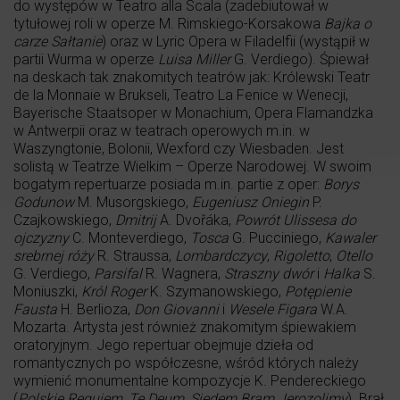
do występów w Teatro alla Scala (zadebiutował w
tytułowej roli w operze M. Rimskiego-Korsakowa
Bajka o
carze Sałtanie
) oraz w Lyric Opera w Filadelfii (wystąpił w
partii Wurma w operze
Luisa Miller
G. Verdiego). Śpiewał
na deskach tak znakomitych teatrów jak: Królewski Teatr
de la Monnaie w Brukseli, Teatro La Fenice w Wenecji,
Bayerische Staatsoper w Monachium, Opera Flamandzka
w Antwerpii oraz w teatrach operowych m.in. w
Waszyngtonie, Bolonii, Wexford czy Wiesbaden. Jest
solistą w Teatrze Wielkim – Operze Narodowej. W swoim
bogatym repertuarze posiada m.in. partie z oper:
Borys
Godunow
M. Musorgskiego,
Eugeniusz Oniegin
P.
Czajkowskiego,
Dmitrij
A. Dvořáka,
Powrót Ulissesa do
ojczyzny
C. Monteverdiego,
Tosca
G. Pucciniego,
Kawaler
srebrnej róży
R. Straussa,
Lombardczycy
,
Rigoletto
,
Otello
G. Verdiego,
Parsifal
R. Wagnera,
Straszny dwór
i
Halka
S.
Moniuszki,
Król Roger
K. Szymanowskiego,
Potępienie
Fausta
H. Berlioza,
Don Giovanni
i
Wesele Figara
W.A.
Mozarta. Artysta jest również znakomitym śpiewakiem
oratoryjnym. Jego repertuar obejmuje dzieła od
romantycznych po współczesne, wśród których należy
wymienić monumentalne kompozycje K. Pendereckiego
(
Polskie Requiem
,
Te Deum
,
Siedem Bram Jerozolimy
). Brał