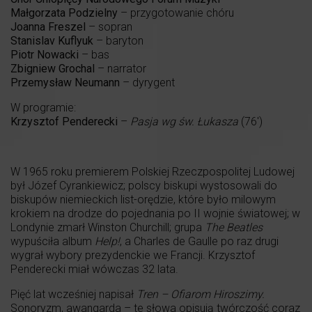
Małgorzata Podzielny
– przygotowanie chóru
Joanna Freszel
– sopran
Stanislav Kuflyuk
– baryton
Piotr Nowacki
– bas
Zbigniew Grochal
– narrator
Przemysław Neumann
– dyrygent
W programie:
Krzysztof Penderecki
–
Pasja wg św. Łukasza
(76′)
W 1965 roku premierem Polskiej Rzeczpospolitej Ludowej
był Józef Cyrankiewicz; polscy biskupi wystosowali do
biskupów niemieckich list-orędzie, które było milowym
krokiem na drodze do pojednania po II wojnie światowej; w
Londynie zmarł Winston Churchill; grupa
The Beatles
wypuściła album
Help!
, a Charles de Gaulle po raz drugi
wygrał wybory prezydenckie we Francji. Krzysztof
Penderecki miał wówczas 32 lata.
Pięć lat wcześniej napisał
Tren – Ofiarom Hiroszimy.
Sonoryzm, awangarda – te słowa opisują twórczość coraz