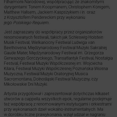
Filharmonii Narodowej, współpracując ze znakomitymi
dyrygentami: Tonem Koopmanem, Christophem Königem,
Matthew Hallsem, Jackiem Kaspszykiem i in. oraz
z Krzysztofem Pendereckim przy wykonaniu
jego
Polskiego Requiem
.
Jest zapraszany do współpracy przez organizatorów
renomowanych festiwali, takich jak Schleswig-Holstein
Musik Festival, Wielkanocny Festiwal Ludwiga van
Beethovena, Międzynarodowy Festiwal Muzyki Sakralnej
Gaude Mater, Międzynarodowy Festiwal im. Grzegorza
Gerwazego Gorczyckiego, Transatlantyk Festival, Nostalgia
Festival, Festiwal Muzyki Współczesnej im. Wojciecha
Kilara, Festiwal Muzyki Współczesnej Poznańska Wiosna
Muzyczna, Festiwal Muzyki Oratoryjnej Musica
Sacromontana, Dolnośląski Festiwal Muzyczny, czy
Mikołowskie Dni Muzyki.
Artysta przygotował i zaprezentował dotychczas kilkaset
utworów a cappella wszystkich epok, regularnie podejmuje
też współpracę z renomowanymi instytucjami i orkiestrami
przy wykonaniach dzieł wokalno-instrumentalnych. Ma
w dorobku liczne prawykonania, wziął udział w nagraniu