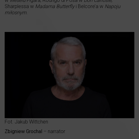
w
Weselu
Figara, Rodrigo di Posa w
Don Carlosie
,
Sharplessa w
Madama Butterfly
i Belcore’a w
Napoju
miłosnym
.
Fot. Jakub Wittchen
Zbigniew Grochal
– narrator