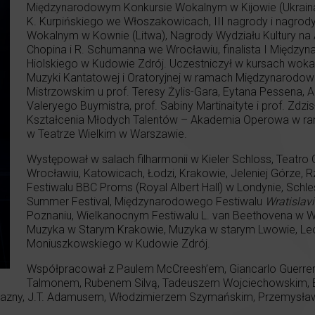
Międzynarodowym Konkursie Wokalnym w Kijowie (Ukraina)
K. Kurpińskiego we Włoszakowicach, III nagrody i nagro
Wokalnym w Kownie (Litwa), Nagrody Wydziału Kultury na A
Chopina i R. Schumanna we Wrocławiu, finalista I Międz
Hiolskiego w Kudowie Zdrój. Uczestniczył w kursach wokaln
Muzyki Kantatowej i Oratoryjnej w ramach Międzynarodo
Mistrzowskim u prof. Teresy Żylis-Gara, Eytana Pessena, A
Valeryego Buymistra, prof. Sabiny Martinaityte i prof. Zd
Kształcenia Młodych Talentów – Akademia Operowa w r
w Teatrze Wielkim w Warszawie.
Występował w salach filharmonii w Kieler Schloss, Teatro C
Wrocławiu, Katowicach, Łodzi, Krakowie, Jeleniej Górze, 
Festiwalu BBC Proms (Royal Albert Hall) w Londynie, Schles
Summer Festival, Międzynarodowego Festiwalu
Wratislav
Poznaniu, Wielkanocnym Festiwalu L. van Beethovena w W
Muzyka w Starym Krakowie, Muzyka w starym Lwowie, Leo
Moniuszkowskiego w Kudowie Zdrój.
Współpracował z Paulem McCreesh’em, Giancarlo Guerr
Talmonem, Rubenem Silvą, Tadeuszem Wojciechowskim, 
lazny, J.T. Adamusem, Włodzimierzem Szymańskim, Przemysła