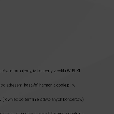
tów informujemy, iż koncerty z cyklu
WIELKI
 pod adresem:
kasa@filharmonia.opole.pl
, w
y (również po terminie odwołanych koncertów)
m strony internetowej
www.filharmonia.opole.pl
i