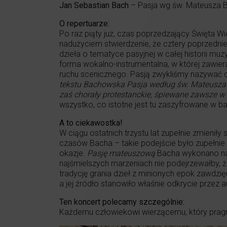
Jan Sebastian Bach
– Pasja wg św. Mateusza
O repertuarze:
Po raz piąty już, czas poprzedzający Święta W
nadużyciem stwierdzenie, że cztery poprzedn
dzieła o tematyce pasyjnej w całej historii muz
forma wokalno-instrumentalna, w której zawier
ruchu scenicznego. Pasją zwykliśmy nazywać o
tekstu Bachowska Pasja według św. Mateusza ro
zaś chorały protestanckie, śpiewane zawsze w 
wszystko, co istotne jest tu zaszyfrowane w b
A to ciekawostka!
W ciągu ostatnich trzystu lat zupełnie zmieni
czasów Bacha – takie podejście było zupełni
okazje.
Pasję mateuszową
Bacha wykonano na p
najśmielszych marzeniach nie podejrzewałby,
tradycję grania dzieł z minionych epok zawdz
a jej źródło stanowiło właśnie odkrycie przez a
Ten koncert polecamy szczególnie:
Każdemu człowiekowi wierzącemu, który pragni