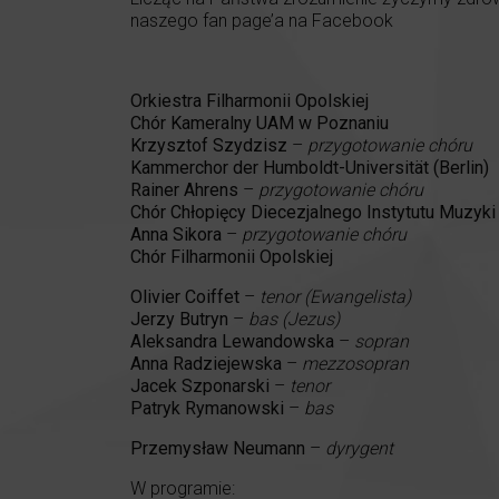
naszego fan page’a na Facebook
Orkiestra Filharmonii Opolskiej
Chór Kameralny UAM w Poznaniu
Krzysztof Szydzisz
–
przygotowanie chóru
Kammerchor der Humboldt-Universität (Berlin)
Rainer Ahrens
–
przygotowanie chóru
Chór Chłopięcy Diecezjalnego Instytutu Muzyki
Anna Sikora
–
przygotowanie chóru
Chór Filharmonii Opolskiej
Olivier Coiffet
–
tenor (Ewangelista)
Jerzy Butryn
–
bas (Jezus)
Aleksandra Lewandowska
–
sopran
Anna Radziejewska
–
mezzosopran
Jacek Szponarski
–
tenor
Patryk Rymanowski
–
bas
Przemysław Neumann
–
dyrygent
W programie: