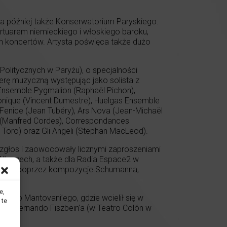
 a później także Konserwatorium Paryskiego.
ertuarem niemieckiego i włoskiego baroku,
h koncertów. Artysta poświęca także dużo
 Politycznych w Paryżu), o specjalności
erę muzyczną występując jako solista z
Ensemble Pygmalion (Raphaël Pichon),
nique (Vincent Dumestre), Huelgas Ensemble
 Fenice (Jean Tubéry), Ars Nova (Jean-Michaël
e (Manfred Cordes), Correspondances
 Toro) oraz Gli Angeli (Stephan MacLeod).
zgłos i zaowocowały licznymi zaproszeniami
 Włoszech, a także dla Radia Espace2 w
ozarta, poprzez kompozycje Schumanna,
e,
t
Bruno Mantovani’ego, gdzie wcielił się w
 te
mait
Fernando Fiszbein’a (w Teatro Colón w