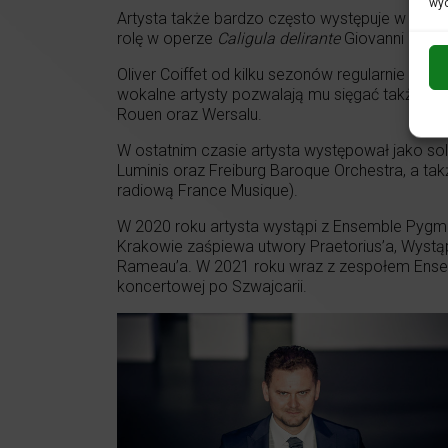
wyc
Artysta także bardzo często występuje w ope
rolę w operze
Caligula delirante
Giovanni Marii 
Oliver Coiffet od kilku sezonów regularnie ws
wokalne artysty pozwalają mu sięgać także po
Rouen oraz Wersalu.
W ostatnim czasie artysta występował jako so
Luminis oraz Freiburg Baroque Orchestra, a ta
radiową France Musique).
W 2020 roku artysta wystąpi z Ensemble Pygm
Krakowie zaśpiewa utwory Praetorius’a, Wystą
Rameau’a. W 2021 roku wraz z zespołem Ense
koncertowej po Szwajcarii.