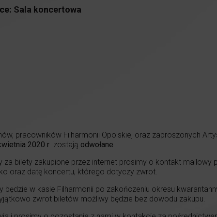
ce:
Sala koncertowa
w, pracowników Filharmonii Opolskiej oraz zaproszonych Artys
 kwietnia 2020 r
. zostają
odwołane
.
 za bilety zakupione przez internet prosimy o kontakt mailowy
ko oraz datę koncertu, którego dotyczy zwrot.
 będzie w kasie Filharmonii po zakończeniu okresu kwarantann
yjątkowo zwrot biletów możliwy będzie bez dowodu zakupu.
a i prosimy o pozostanie z nami w kontakcie za pośrednictwe