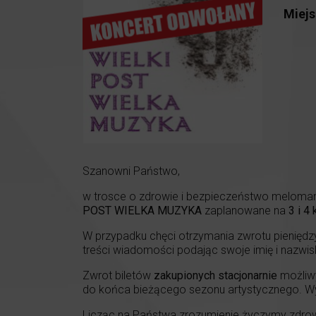
Miejs
Szanowni Państwo,
w trosce o zdrowie i bezpieczeństwo melomanó
POST WIELKA MUZYKA
zaplanowane na
3 i 4
W przypadku chęci otrzymania zwrotu pieniędzy
treści wiadomości podając swoje imię i nazwis
Zwrot biletów
zakupionych stacjonarnie
możliwy
do końca bieżącego sezonu artystycznego. W
Licząc na Państwa zrozumienie życzymy zdrowi