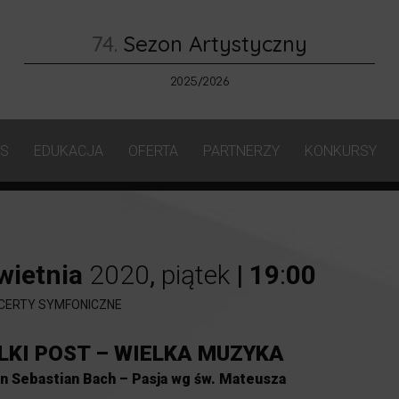
74.
Sezon Artystyczny
2025/2026
AS
EDUKACJA
OFERTA
PARTNERZY
KONKURSY
wietnia
2020
,
piątek
|
19
:
00
CERTY SYMFONICZNE
LKI POST – WIELKA MUZYKA
n Sebastian Bach – Pasja wg św. Mateusza