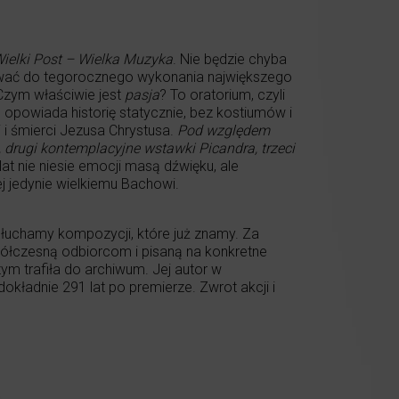
ielki Post – Wielka Muzyka
. Nie będzie chyba
tować do tegorocznego wykonania największego
Czym właściwie jest
pasja
? To oratorium, czyli
 opowiada historię statycznie, bez kostiumów i
i śmierci Jezusa Chrystusa.
Pod względem
 drugi kontemplacyjne wstawki Picandra, trzeci
lat nie niesie emocji masą dźwięku, ale
j jedynie wielkiemu Bachowi.
słuchamy kompozycji, które już znamy. Za
ółczesną odbiorcom i pisaną na konkretne
ym trafiła do archiwum. Jej autor w
dokładnie 291 lat po premierze. Zwrot akcji i