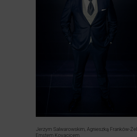
Jerzym Salwarowskim, Agnieszką Franków-Że
Ernstem Kovacicem.