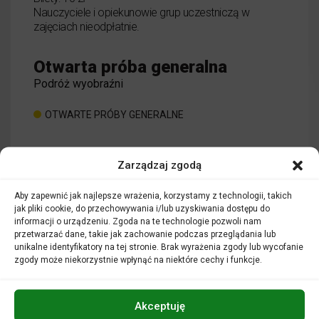
Nauczyciele i opiekunowie grup uczestniczą w
zajęciach nieodpłatnie.
Otwarta próba generalna
Podróż wyobraźni
OTWARTE PRÓBY GENERALNE
o wydarzeniu
CZYTAJ WIĘCEJ
Zarządzaj zgodą
Otwarta pró
Aby zapewnić jak najlepsze wrażenia, korzystamy z technologii, takich
jak pliki cookie, do przechowywania i/lub uzyskiwania dostępu do
informacji o urządzeniu. Zgoda na te technologie pozwoli nam
przetwarzać dane, takie jak zachowanie podczas przeglądania lub
unikalne identyfikatory na tej stronie. Brak wyrażenia zgody lub wycofanie
zgody może niekorzystnie wpłynąć na niektóre cechy i funkcje.
Akceptuję