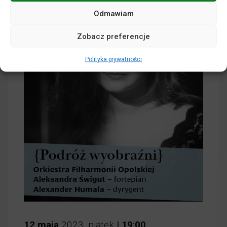
Odmawiam
Zobacz preferencje
Polityka prywatności
12
maja
2023
,
piątek
|
19
:
00