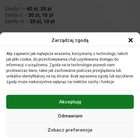
Strefa I –
40 zł, 20 zł
Strefa II –
30 zł, 15 zł
Strefa III –
20 zł, 10 zł
Zarządzaj zgodą
Orkiestra Symfoniczna Filharmonii Opolskiej
Akademicki Chór Politechniki Opolskiej
Aby zapewnić jak najlepsze wrażenia, korzystamy z technologii, takich
Ludmiła Wocial-Zawadzka
– przygotowanie chóru
jak pliki cookie, do przechowywania i/lub uzyskiwania dostępu do
Chór Filharmonii Opolskiej
informacji o urządzeniu. Zgoda na te technologie pozwoli nam
Przemysław Neumann
– dyrygent
przetwarzać dane, takie jak zachowanie podczas przeglądania lub
unikalne identyfikatory na tej stronie. Brak wyrażenia zgody lub wycofanie
W programie:
zgody może niekorzystnie wpłynąć na niektóre cechy i funkcje.
Piotr Czajkowski
–
Dziadek do orzechów
akt I
(45’)
John Williams
– Trzy pieśni świąteczne z filmu
Kevin sam w
domu
(11’)
Akceptuję
O repertuarze:
Dziadek do orzechów
, czyli bajkowa opowieść o wieczerzy
Odmawiam
wigilijnej, prezentach i niezwykle wyśnionych historiach – to
bożonarodzeniowy klasyk. Na filharmonicznych scenach
Zobacz preferencje
zwykle prezentowany jest jednak w formie suity, będącej
zbiorem najatrakcyjniejszych fragmentów baletu. Strategia