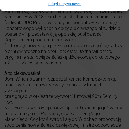
Polityka prywatności
taka pozbawia niestety
Dziadka
całościowej narracji i
wartkiej akcji. Dyrektor Filharmonii Opolskiej – Przemysław
Neumann – w 2018 roku będąc słuchaczem znamienitego
festiwalu BBC Proms w Londynie, podpatrzył koncepcję
koncertowego wykonania całego pierwszego aktu dzieła i
postanowił przedstawić ją opolskiej publiczności.
Dopełnieniem programu tego wieczoru
(jednoczęściowego, a przez to nieco krótszego) będą trzy
pieśni świąteczne na chór i orkiestrę Johna Williamsa,
oryginalnie stanowiące ścieżkę dźwiękową do kultowego
już filmu
Kevin sam w domu
.
A to ciekawostka!
John Williams zanim rozpoczął karierę kompozytorską,
pracował jako muzyk sesyjny, pianista w klubach
jazzowych
oraz grając w orkiestrze wytwórni filmowej 20th Century
Fox.
Na swojej zawodowej drodze spotkał uznanego już wtedy
autora muzyki do
Różowej pantery
– Henry’ego
Manciniego. Gdy ktoś zwrócił się do Włocha z propozycją
stworzenia nowej ścieżki dźwiękowej, mistrz odpowiedział: