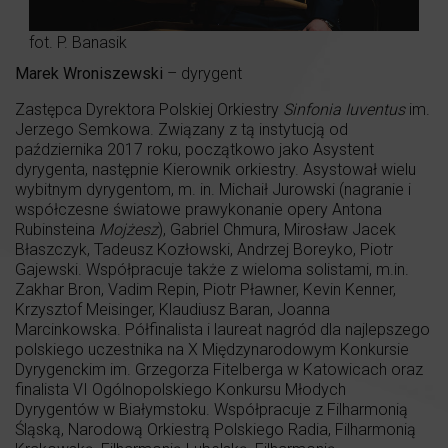
fot. P. Banasik
Marek Wroniszewski
– dyrygent
Zastępca Dyrektora Polskiej Orkiestry
Sinfonia Iuventus
im.
Jerzego Semkowa. Związany z tą instytucją od
października 2017 roku, początkowo jako Asystent
dyrygenta, następnie Kierownik orkiestry. Asystował wielu
wybitnym dyrygentom, m. in. Michaił Jurowski (nagranie i
współczesne światowe prawykonanie opery Antona
Rubinsteina
Mojżesz
), Gabriel Chmura, Mirosław Jacek
Błaszczyk, Tadeusz Kozłowski, Andrzej Boreyko, Piotr
Gajewski. Współpracuje także z wieloma solistami, m.in.
Zakhar Bron, Vadim Repin, Piotr Pławner, Kevin Kenner,
Krzysztof Meisinger, Klaudiusz Baran, Joanna
Marcinkowska. Półfinalista i laureat nagród dla najlepszego
polskiego uczestnika na X Międzynarodowym Konkursie
Dyrygenckim im. Grzegorza Fitelberga w Katowicach oraz
finalista VI Ogólnopolskiego Konkursu Młodych
Dyrygentów w Białymstoku. Współpracuje z Filharmonią
Śląską, Narodową Orkiestrą Polskiego Radia, Filharmonią