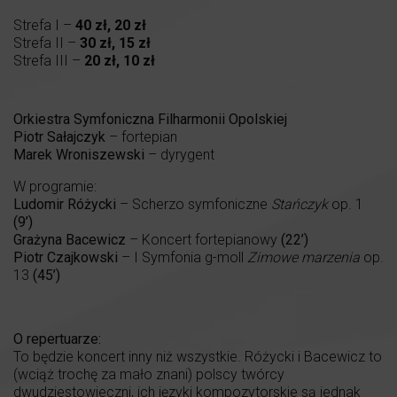
Strefa I –
40 zł, 20 zł
Strefa II –
30 zł, 15 zł
Strefa III –
20 zł, 10 zł
Orkiestra Symfoniczna Filharmonii Opolskiej
Piotr Sałajczyk
– fortepian
Marek Wroniszewski
– dyrygent
W programie:
Ludomir Różycki
– Scherzo symfoniczne
Stańczyk
op. 1
(9’)
Grażyna Bacewicz
– Koncert fortepianowy
(22’)
Piotr Czajkowski
– I Symfonia g-moll
Zimowe marzenia
op.
13
(45’)
O repertuarze:
To będzie koncert inny niż wszystkie. Różycki i Bacewicz to
(wciąż trochę za mało znani) polscy twórcy
dwudziestowieczni, ich języki kompozytorskie są jednak