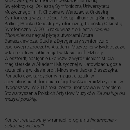
Krakowską, Filharmonią Lubelską, Filharmonią
Świętokrzyską, Orkiestrą Symfoniczną Uniwersytetu
Muzycznego im. F. Chopina w Warszawie, Orkiestrą
Symfoniczną w Zamościu, Polską Filharmonią Sinfonia
Baltica, Płocką Orkiestrą Symfoniczną, Toruńską Orkiestrą
Symfoniczną. W 2016 roku wraz z orkiestrą
Capella
Thoruniensis
nagrał płytę z utworami Artura
Banaszkiewicza. Studia z Dyrygentury symfoniczno-
operowej rozpoczął w Akademii Muzycznej w Bydgoszczy,
w której otrzymał licencjat w klasie prof. Elżbiety
Wiesztordt, następnie ukończył z wyróżnieniem studia
magisterskie w Akademii Muzycznej w Katowicach, gdzie
kształcił się w klasie prof. Mirosława Jacka Błaszczyka.
Ponadto uzyskał dyplomy magistra sztuki w
specjalnościach fortepian i fagot w Akademii Muzycznej w
Bydgoszczy. W 2017 roku został uhonorowany Medalem
Stowarzyszenia Polskich Artystów Muzyków
Za zasługi dla
muzyki polskiej
.
Koncert realizowany w ramach programu
filharmonia /
ostrożnie, wciąga!!!