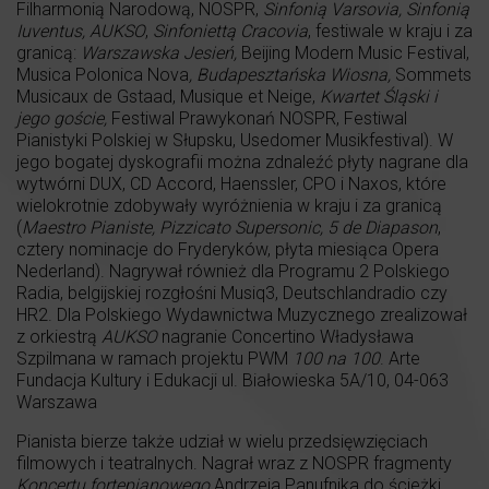
Filharmonią Narodową, NOSPR,
Sinfonią Varsovia, Sinfonią
Iuventus, AUKSO
,
Sinfoniettą Cracovia
, festiwale w kraju i za
granicą:
Warszawska Jesień,
Beijing Modern Music Festival,
Musica Polonica Nova
, Budapesztańska Wiosna,
Sommets
Musicaux de Gstaad, Musique et Neige,
Kwartet Śląski i
jego goście,
Festiwal Prawykonań NOSPR, Festiwal
Pianistyki Polskiej w Słupsku, Usedomer Musikfestival). W
jego bogatej dyskografii można zdnaleźć płyty nagrane dla
wytwórni DUX, CD Accord, Haenssler, CPO i Naxos, które
wielokrotnie zdobywały wyróżnienia w kraju i za granicą
(
Maestro Pianiste, Pizzicato Supersonic, 5 de Diapason
,
cztery nominacje do Fryderyków, płyta miesiąca Opera
Nederland). Nagrywał również dla Programu 2 Polskiego
Radia, belgijskiej rozgłośni Musiq3, Deutschlandradio czy
HR2. Dla Polskiego Wydawnictwa Muzycznego zrealizował
z orkiestrą
AUKSO
nagranie Concertino Władysława
Szpilmana w ramach projektu PWM
100 na 100
. Arte
Fundacja Kultury i Edukacji ul. Białowieska 5A/10, 04-063
Warszawa
Pianista bierze także udział w wielu przedsięwzięciach
filmowych i teatralnych. Nagrał wraz z NOSPR fragmenty
Koncertu fortepianowego
Andrzeja Panufnika do ścieżki