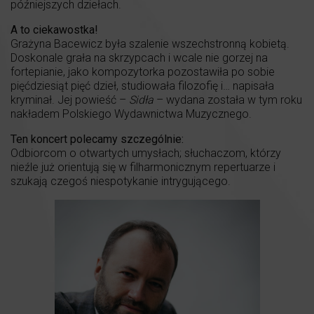
późniejszych dziełach.
A to ciekawostka!
Grażyna Bacewicz była szalenie wszechstronną kobietą.
Doskonale grała na skrzypcach i wcale nie gorzej na
fortepianie, jako kompozytorka pozostawiła po sobie
pięćdziesiąt pięć dzieł, studiowała filozofię i… napisała
kryminał. Jej powieść –
Sidła
– wydana została w tym roku
nakładem Polskiego Wydawnictwa Muzycznego.
Ten koncert polecamy szczególnie:
Odbiorcom o otwartych umysłach; słuchaczom, którzy
nieźle już orientują się w filharmonicznym repertuarze i
szukają czegoś niespotykanie intrygującego.