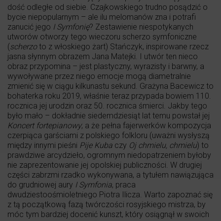
dość odległe od siebie. Czajkowskiego trudno posądzić o
bycie niepopularnym – ale ilu melomanów zna i potrafi
zanucić jego
I Symfonię
? Zestawienie niespotykanych
utworów otworzy tego wieczoru scherzo symfoniczne
(
scherzo
to z włoskiego żart) Stańczyk, inspirowane rzecz
jasna słynnym obrazem Jana Matejki. I utwór ten nieco
obraz przypomina – jest plastyczny, wyrazisty i barwny, a
wywoływane przez niego emocje mogą diametralnie
zmienić się w ciągu kilkunastu sekund. Grażyna Bacewicz to
bohaterka roku 2019, właśnie teraz przypada bowiem 110.
rocznica jej urodzin oraz 50. rocznica śmierci. Jakby tego
było mało – dokładnie siedemdziesiąt lat temu powstał jej
Koncert fortepianowy
; a że pełna fajerwerków kompozycja
czerpiąca garściami z polskiego folkloru (uważni wysłyszą
między innymi pieśni
Pije Kuba
czy
Oj chmielu, chmielu
) to
prawdziwe arcydzieło, ogromnym niedopatrzeniem byłoby
nie zaprezentowanie jej opolskiej publiczności. W drugiej
części zabrzmi rzadko wykonywana, a tytułem nawiązująca
do grudniowej aury
I Symfonia
, praca
dwudziestoośmioletniego Piotra Ilicza. Warto zapoznać się
z tą początkową fazą twórczości rosyjskiego mistrza, by
móc tym bardziej docenić kunszt, który osiągnął w swoich