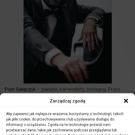
Piotr Sałajczyk
– pianista, kameralista, pedagog. Przez
krytyków zaliczany do grona najwybitniejszych polskich
Zarządzaj zgodą
wykonawców swojej generacji. Laureat nagrody
fonograficznej Fryderyk oraz nagrody Orfeusz, przyznanej
za wybitne kreacje wykonawcze muzyki polskiej
.
Aby zapewnić jak najlepsze wrażenia, korzystamy z technologii, takich
jak pliki cookie, do przechowywania i/lub uzyskiwania dostępu do
Artysta został nominowany do Paszportów Polityki
za
informacji o urządzeniu. Zgoda na te technologie pozwoli nam
wrażliwość i inteligencję, z którymi podchodzi do
przetwarzać dane, takie jak zachowanie podczas przeglądania lub