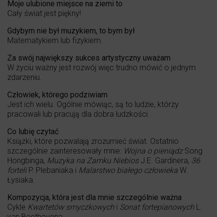
Moje ulubione miejsce na ziemi to
Cały świat jest piękny!
Gdybym nie był muzykiem, to bym był
Matematykiem lub fizykiem.
Za swój największy sukces artystyczny uważam
W życiu ważny jest rozwój więc trudno mówić o jednym
zdarzeniu.
Człowiek, którego podziwiam
Jest ich wielu. Ogólnie mówiąc, są to ludzie, którzy
pracowali lub pracują dla dobra ludzkości.
Co lubię czytać
Książki, które pozwalają zrozumieć świat. Ostatnio
szczególnie zainteresowały mnie:
Wojna o pieniądz
Song
Hongbinga,
Muzyka na Zamku Niebios
J.E. Gardinera,
36
forteli
P. Plebaniaka i
Malarstwo białego człowieka
W.
Łysiaka.
Kompozycja, która jest dla mnie szczególnie ważna
Cykle
Kwartetów smyczkowych
i
Sonat fortepianowych
L.
van Beethovena.