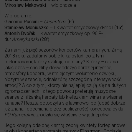
Mirosław Makowski
– wiolonczela
W programie:
Giacomo Puccini
–
Crisantemi
(
6′
)
Stanisław Moniuszko
– I Kwartet smyczkowy d-moll (
15′
)
Antonín Dvořák
– Kwartet smyczkowy op. 96 F-
dur
Amerykański
(
28′
)
Za nami już pięć sezonów koncertów kameralnych. Zimą
2018 roku zadaliśmy sobie kilka pytań: co z tymi
melomanami, którzy szukają odmiany? Którzy – raz na
jakiś czas – chcieliby doświadczyć bardziej intymnej
atmosfery koncertu; w mniejszym wolumenie dźwięku,
niczym w szepcie, odnaleźć tę szczególną intensywność
emocji? A co z tymi, którzy nie najlepiej czują się na dużych
zgromadzeniach i z tego powodu preferują muzyczne
seanse z filiżanką herbaty lub kieliszkiem wina na własnej
kanapie? Reszta potoczyła się lawinowo, bo (dość dobrze
już znana i doceniana przez publiczność) koncepcja cyklu
FO Kameralnie
zrodziła się właściwie w jednej chwili.
Jego kolejną odsłonę klamrą zepną kwintety fortepianowe:
w obu koncertach wystąpią muzycy Filharmonii Opolskiej,