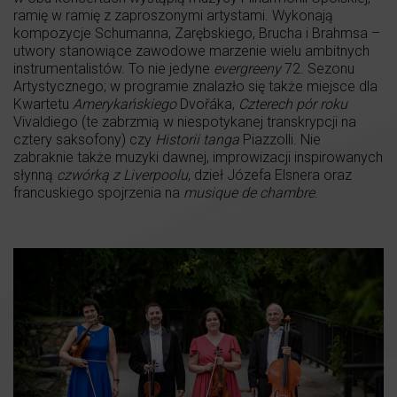
ramię w ramię z zaproszonymi artystami. Wykonają
kompozycje Schumanna, Zarębskiego, Brucha i Brahmsa –
utwory stanowiące zawodowe marzenie wielu ambitnych
instrumentalistów. To nie jedyne
evergreeny
72. Sezonu
Artystycznego; w programie znalazło się także miejsce dla
Kwartetu
Amerykańskiego
Dvořáka,
Czterech pór roku
Vivaldiego (te zabrzmią w niespotykanej transkrypcji na
cztery saksofony) czy
Historii tanga
Piazzolli. Nie
zabraknie także muzyki dawnej, improwizacji inspirowanych
słynną
czwórką z Liverpoolu
, dzieł Józefa Elsnera oraz
francuskiego spojrzenia na
musique de chambre
.