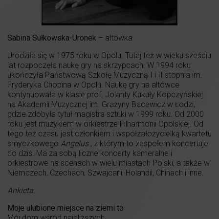
Sabina Sułkowska-Uronek
– altówka
Urodziła się w 1975 roku w Opolu. Tutaj też w wieku sześciu
lat rozpoczęła naukę gry na skrzypcach. W 1994 roku
ukończyła Państwową Szkołę Muzyczną I i II stopnia im.
Fryderyka Chopina w Opolu. Naukę gry na altówce
kontynuowała w klasie prof. Jolanty Kukuły Kopczyńskiej
na Akademii Muzycznej im. Grażyny Bacewicz w Łodzi,
gdzie zdobyła tytuł magistra sztuki w 1999 roku. Od 2000
roku jest muzykiem w orkiestrze Filharmonii Opolskiej. Od
tego też czasu jest członkiem i współzałożycielką kwartetu
smyczkowego
Angelus
, z którym to zespołem koncertuje
do dziś. Ma za sobą liczne koncerty kameralne i
orkiestrowe na scenach w wielu miastach Polski, a także w
Niemczech, Czechach, Szwajcarii, Holandii, Chinach i inne.
Ankieta:
Moje ulubione miejsce na ziemi to
Mój dom wśród najbliższych