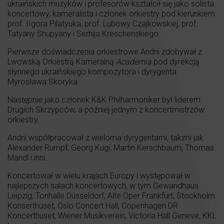
ukraińskich muzyków i profesorów kształcił się jako solista
koncertowy, kameralista i członek orkiestry pod kierunkiem
prof. IIgora Pilatyuka, prof. Lubowy Czajkowskiej, prof.
Tatyany Shupyany i Serhija Kreschenskiego.
Pierwsze doświadczenia orkiestrowe Andrii zdobywał z
Lwowską Orkiestrą Kameralną
Academia
pod dyrekcją
słynnego ukraińskiego kompozytora i dyrygenta
Myrosława Skoryka.
Następnie jako członek K&K Philharmoniker był liderem
Drugich Skrzypców, a później jednym z koncertmistrzów
orkiestry.
Andrii współpracował z wieloma dyrygentami, takimi jak
Alexander Rumpf, Georg Kugi, Martin Kerschbaum, Thomas
Mandl i inni.
Koncertował w wielu krajach Europy i występował w
najlepszych salach koncertowych, w tym Gewandhaus
Leipzig, Tonhalle Düsseldorf, Alte Oper Frankfurt, Stockholm
Konserthuset, Oslo Concert Hall, Copenhagen DR
Koncerthuset, Wiener Musikverein, Victoria Hall Geneve, KKL