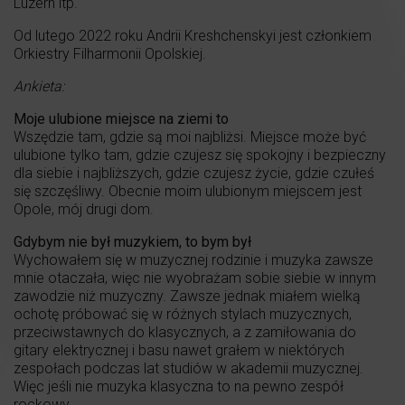
Luzern itp.
Od lutego 2022 roku Andrii Kreshchenskyi jest członkiem
Orkiestry Filharmonii Opolskiej.
Ankieta:
Moje ulubione miejsce na ziemi to
Wszędzie tam, gdzie są moi najbliżsi. Miejsce może być
ulubione tylko tam, gdzie czujesz się spokojny i bezpieczny
dla siebie i najbliższych, gdzie czujesz życie, gdzie czułeś
się szczęśliwy. Obecnie moim ulubionym miejscem jest
Opole, mój drugi dom.
Gdybym nie był muzykiem, to bym był
Wychowałem się w muzycznej rodzinie i muzyka zawsze
mnie otaczała, więc nie wyobrażam sobie siebie w innym
zawodzie niż muzyczny. Zawsze jednak miałem wielką
ochotę próbować się w różnych stylach muzycznych,
przeciwstawnych do klasycznych, a z zamiłowania do
gitary elektrycznej i basu nawet grałem w niektórych
zespołach podczas lat studiów w akademii muzycznej.
Więc jeśli nie muzyka klasyczna to na pewno zespół
rockowy.