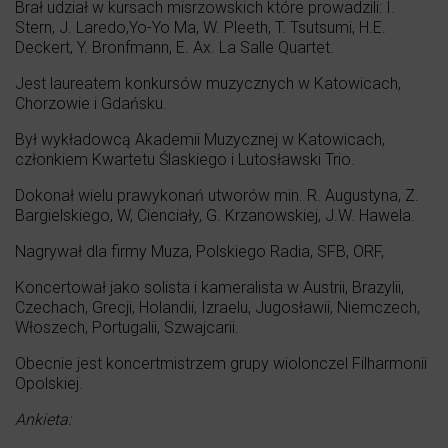
Brał udział w kursach misrzowskich które prowadzili: I.
Stern, J. Laredo,Yo-Yo Ma, W. Pleeth, T. Tsutsumi, H.E.
Deckert, Y. Bronfmann, E. Ax. La Salle Quartet.
Jest laureatem konkursów muzycznych w Katowicach,
Chorzowie i Gdańsku.
Był wykładowcą Akademii Muzycznej w Katowicach,
członkiem Kwartetu Ślaskiego i Lutosławski Trio.
Dokonał wielu prawykonań utworów min. R. Augustyna, Z.
Bargielskiego, W, Cienciały, G. Krzanowskiej, J.W. Hawela.
Nagrywał dla firmy Muza, Polskiego Radia, SFB, ORF,
Koncertował jako solista i kameralista w Austrii, Brazylii,
Czechach, Grecji, Holandii, Izraelu, Jugosławii, Niemczech,
Włoszech, Portugalii, Szwajcarii.
Obecnie jest koncertmistrzem grupy wiolonczel Filharmonii
Opolskiej.
Ankieta: