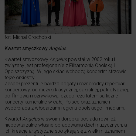
fot. Michał Grocholski
Kwartet smyczkowy
Angelus
Kwartet smyczkowy
Angelus
powstał w 2002 roku i
związany jest profesjonalnie z Filharmonią Opolską i
Opolszczyzną. W jego skład wchodzą koncertmistrzowie
tejże orkiestry.
Zespół prezentuje bardzo bogaty i różnorodny repertuar
koncertowy, od muzyki klasycznej, sakralnej, patriotycznej,
po filmową i rozrywkową, czego rezultatem są liczne
koncerty kameralne w całej Polsce oraz uznanie i
współpraca z włodarzami regionu opolskiego i mediami.
Kwartet
Angelus
w swoim dorobku posiada również
niepowtarzalne własne opracowania dzieł muzycznych, a
ich kreacje artystyczne spotykają się z wielkim uznaniem