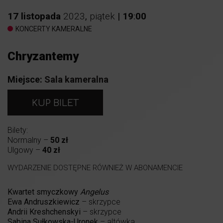
17
listopada
2023
,
piątek
|
19
:
00
KONCERTY KAMERALNE
Chryzantemy
Miejsce:
Sala kameralna
KUP BILET
Bilety:
Normalny –
50 zł
Ulgowy –
40 zł
WYDARZENIE DOSTĘPNE RÓWNIEŻ W ABONAMENCIE
Kwartet smyczkowy
Angelus
Ewa Andruszkiewicz
– skrzypce
Andrii Kreshchenskyi
– skrzypce
Sabina Sułkowska-Uronek
– altówka