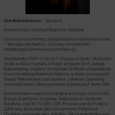
Ewa Andruszkiewicz
– skrzypce
Koncertmistrz i solistka Filharmonii Opolskiej
Gościnny koncertmistrz Symphonisches Kammerorchester
– Wernigerode/Niemcy. Gościnny koncertmistrz
Heidelberger Kammerorchester/Niemcy
Absolwentka PSM I i II st. im.F Chopina w Opolu. Ukończyła
studia w AM w Poznaniu w klasie skrzypiec prof.Jadwigi
Kaliszewskiej i studia w Hochschule für Musik u.Darstellende
Kunst Heidelberg-Mannheim/Niemcy, w klasie solowej prof.
Wandy Wiłkomirskiej oraz studia w Johannes Gutenberg
Universität Mainz /Niemcy,w klasie solowej prof. Annie Shih.
Koncertowała w większości krajów w Europie oraz w USA,
Brazylii, Argentynie i Urugwaju. Nagrywała do Deutsche
Rundfunk, oraz do TV ARD i ZDF. Po powrocie do Polski w
2008 roku, koncertuje jako koncertmistrz Filharmonii
Opolskiej, występuje jako solistka i jako kameralistka oraz