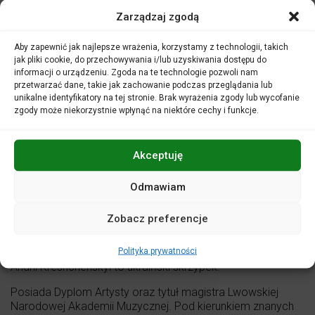
Zarządzaj zgodą
Aby zapewnić jak najlepsze wrażenia, korzystamy z technologii, takich
jak pliki cookie, do przechowywania i/lub uzyskiwania dostępu do
informacji o urządzeniu. Zgoda na te technologie pozwoli nam
przetwarzać dane, takie jak zachowanie podczas przeglądania lub
unikalne identyfikatory na tej stronie. Brak wyrażenia zgody lub wycofanie
zgody może niekorzystnie wpłynąć na niektóre cechy i funkcje.
Akceptuję
Odmawiam
Zobacz preferencje
Andrii Kreshchenskyi
– skrzypce
Polityka prywatności
Andrii Kreshchenskyi to ukraiński skrzypek.
Posiada Dyplom Artysty oraz tytuł magistra Lwowskiej
Narodowej Akademii Muzycznej. Pod kierunkiem znanych