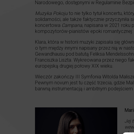
Narodowego, dostępnymi w Regulaminie Bezpie
Muzyka Pokoju
to nie tylko tytuł koncertu, kt
solidarności, ale także faktycznie przyczyniła
koncertowa
Campana
, napisana w 2021 roku 
kompozytorów-pianistów epoki romantycznej: K
Klara, która w historii muzyki zapisała się g
o tym między innymi napisany przez nią w nast
Gewandhausu pod batutą Feliksa Mendelssohna
Franciszka Liszta. Wykreowana przez niego fa
europejską drugiej połowy XIX wieku.
Wieczór zakończy III Symfonia Witolda Malisz
Pewnym novum jest tu część trzecia, gdzie Ma
barwną instrumentacją i ambitnym podejściem 
Mari
Jej 
wewn
obs