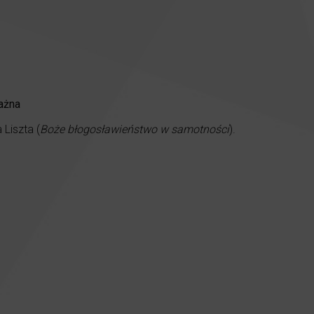
ażna
 Liszta (
Boże błogosławieństwo w samotności
).