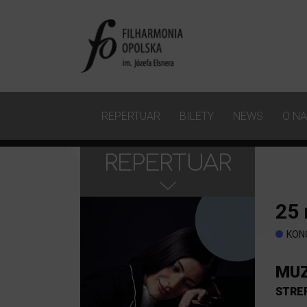
REPERTUAR
BILETY
NEWS
O N
REPERTUAR
25
KON
MUZ
STRE