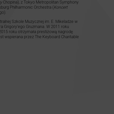
wy
Chopina), z Tokyo Metropolitan Symphony
sburg Philharmonic Orchestra (
Koncert
go).
ntralnej Szkole Muzycznej im. E. Mikeladze w
ora Grigory’ego Gruzmana. W 2011 roku
2015 roku otrzymała prestiżową nagrodę
jest wspierana przez The Keyboard Charitable