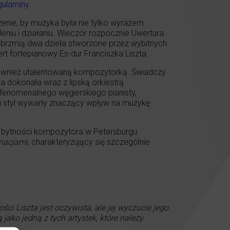
gulaminy
.
czenie, by muzyka była nie tylko wyrazem
leniu i działaniu. Wieczór rozpocznie Uwertura
abrzmią dwa dzieła stworzone przez wybitnych
t fortepianowy Es-dur Franciszka Liszta.
a również utalentowaną kompozytorką. Świadczy
a dokonała wraz z lipską orkiestrą
enomenalnego węgierskiego pianisty,
ki styl wywarły znaczący wpływ na muzykę
h bytności kompozytora w Petersburgu.
iacjami
, charakteryzujący się szczególnie
ci Liszta jest oczywista, ale jej wyczucie jego
jako jedną z tych artystek, które należy