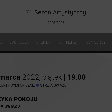
74.
Sezon Artystyczny
2025/2026
AS
EDUKACJA
OFERTA
PARTNERZY
KONKURSY
marca
2022
,
piątek
|
19
:
00
,
,
CERTY SYMFONICZNE
STREFA GWIAZD
YKA POKOJU
FA GWIAZD