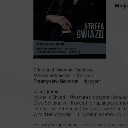
Miejs
Orkiestra Filharmonii Opolskiej
Mariam Batsashvili
– fortepian
Przemysław Neumann
– dyrygent
W programie:
Mykhailo Shved – Uwertura uroczysta
Campa
Clara Schumann – Koncert fortepianowy a-moll 
Ferenc Liszt – I Koncert fortepianowy Es-dur (1
Witold Maliszewski – III Symfonia c-moll op. 14
Prosimy o zapoznanie się z zasadami bezpiecz