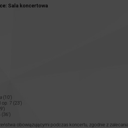
ce:
Sala koncertowa
na
(10′)
op. 7 (23′)
9′)
 (36′)
eństwa obowiązującymi podczas koncertu, zgodnie z zalecaniami