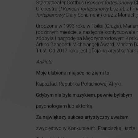
Staatstheater Cottbus (
Koncert fortepianowy
Cl
Orchestra (
I Koncert fortepianowy
Liszta), z Fi
fortepianowy
Clary Schumann) oraz z Monachij
Urodzona w 1993 roku w Tbilisi (Gruzja), Mariam
rodzinnym mieście, a następnie kontynuowała 
zdobyła I nagrodę na Międzynarodowym Konkur
Arturo Benedetti Michelangeli Award. Mariam Ba
Trust. Od 2017 roku jest oficjalną artystką Yam
Ankieta
Moje ulubione miejsce na ziemi to
Kapsztad, Republika Południowej Afryki.
Gdybym nie była muzykiem, pewnie byłabym
psychologiem lub aktorką.
Za największy sukces artystyczny uważam
zwycięstwo w Konkursie im. Franciszka Liszta 