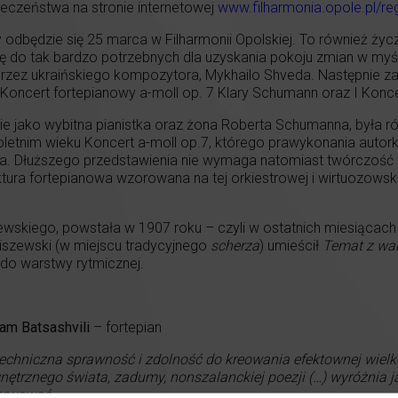
czeństwa na stronie internetowej
www.filharmonia.opole.pl/re
óry odbędzie się 25 marca w Filharmonii Opolskiej. To również ży
 się do tak bardzo potrzebnych dla uzyskania pokoju zmian w myś
przez ukraińskiego kompozytora, Mykhailo Shveda. Następnie z
oncert fortepianowy a-moll op. 7 Klary Schumann oraz I Koncer
łównie jako wybitna pianistka oraz żona Roberta Schumanna, był
oletnim wieku Koncert a-moll op.7, którego prawykonania autork
. Dłuższego przedstawienia nie wymaga natomiast twórczość f
ktura fortepianowa wzorowana na tej orkiestrowej i wirtuozows
ewskiego, powstała w 1907 roku – czyli w ostatnich miesiącac
liszewski (w miejscu tradycyjnego
scherza
) umieścił
Temat z war
do warstwy rytmicznej.
am Batsashvili
– fortepian
techniczna sprawność i zdolność do kreowania efektownej wielkoś
ętrznego świata, zadumy, nonszalanckiej poezji (…) wyróżnia ją 
erwować.