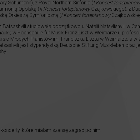
ary Schumann), z Royal Northern Sinfonia (
I Koncert fortepiano
lharmonią Opolską (
II Koncert fortepianowy
Czajkowskiego), z Dui
ską Orkiestrą Symfoniczną (
I Koncert fortepianowy
Czajkowskie
 Batsashvili studiowała początkowo u Natalii Natsvlishvili w Ce
naukę w Hochschule für Musik Franz Liszt w Weimarze u profes
sie Młodych Pianistów im. Franciszka Liszta w Weimarze, a w 
tsashvili jest stypendystką Deutsche Stiftung Musikleben oraz 
ahy.
i koncerty, które miałam szansę zagrać po nim.