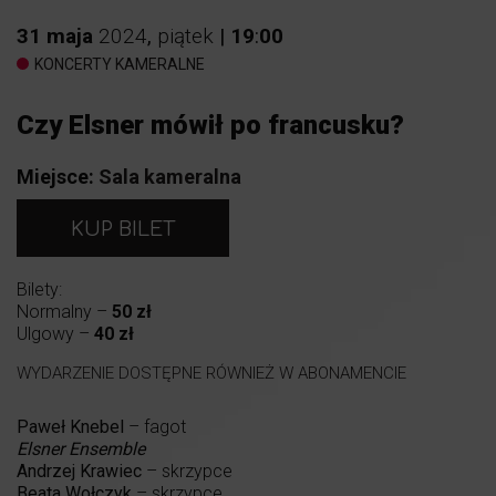
31
maja
2024
,
piątek
|
19
:
00
KONCERTY KAMERALNE
Czy Elsner mówił po francusku?
Miejsce:
Sala kameralna
KUP BILET
Bilety:
Normalny –
50 zł
Ulgowy –
40 zł
WYDARZENIE DOSTĘPNE RÓWNIEŻ W ABONAMENCIE
Paweł Knebel
– fagot
Elsner Ensemble
Andrzej Krawiec
– skrzypce
Beata Wołczyk
– skrzypce