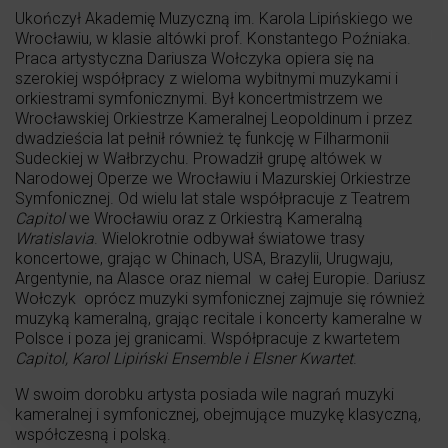
Ukończył Akademię Muzyczną im. Karola Lipińskiego we
Wrocławiu, w klasie altówki prof. Konstantego Poźniaka.
Praca artystyczna Dariusza Wołczyka opiera się na
szerokiej współpracy z wieloma wybitnymi muzykami i
orkiestrami symfonicznymi. Był koncertmistrzem we
Wrocławskiej Orkiestrze Kameralnej Leopoldinum i przez
dwadzieścia lat pełnił również tę funkcję w Filharmonii
Sudeckiej w Wałbrzychu. Prowadził grupę altówek w
Narodowej Operze we Wrocławiu i Mazurskiej Orkiestrze
Symfonicznej. Od wielu lat stale współpracuje z Teatrem
Capitol
we Wrocławiu oraz z Orkiestrą Kameralną
Wratislavia
. Wielokrotnie odbywał światowe trasy
koncertowe, grając w Chinach, USA, Brazylii, Urugwaju,
Argentynie, na Alasce oraz niemal w całej Europie. Dariusz
Wołczyk oprócz muzyki symfonicznej zajmuje się również
muzyką kameralną, grając recitale i koncerty kameralne w
Polsce i poza jej granicami. Współpracuje z kwartetem
Capitol, Karol Lipiński Ensemble i Elsner Kwartet
.
W swoim dorobku artysta posiada wile nagrań muzyki
kameralnej i symfonicznej, obejmujące muzykę klasyczną,
współczesną i polską.