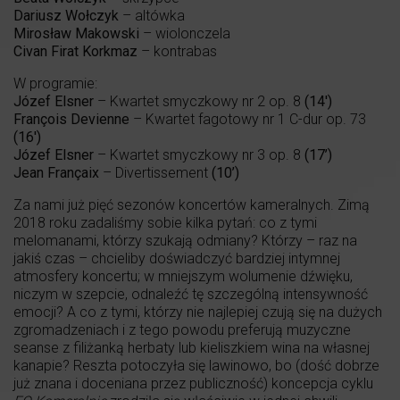
Dariusz Wołczyk
– altówka
Mirosław Makowski
– wiolonczela
Civan Firat Korkmaz
– kontrabas
W programie:
Józef Elsner
– Kwartet smyczkowy nr 2 op. 8
(14′)
François Devienne
– Kwartet fagotowy nr 1 C-dur op. 73
(16′)
Józef Elsner
– Kwartet smyczkowy nr 3 op. 8
(17’)
Jean Françaix
– Divertissement
(10’)
Za nami już pięć sezonów koncertów kameralnych. Zimą
2018 roku zadaliśmy sobie kilka pytań: co z tymi
melomanami, którzy szukają odmiany? Którzy – raz na
jakiś czas – chcieliby doświadczyć bardziej intymnej
atmosfery koncertu; w mniejszym wolumenie dźwięku,
niczym w szepcie, odnaleźć tę szczególną intensywność
emocji? A co z tymi, którzy nie najlepiej czują się na dużych
zgromadzeniach i z tego powodu preferują muzyczne
seanse z filiżanką herbaty lub kieliszkiem wina na własnej
kanapie? Reszta potoczyła się lawinowo, bo (dość dobrze
już znana i doceniana przez publiczność) koncepcja cyklu