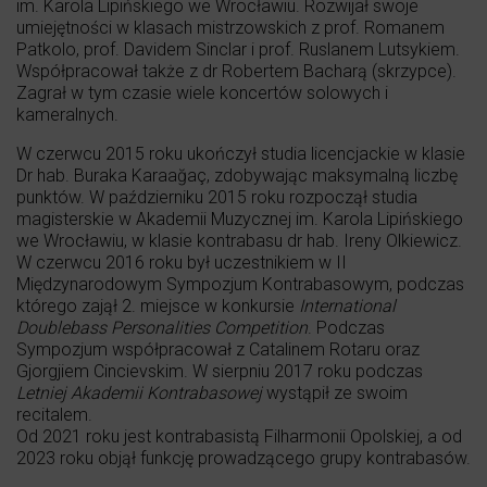
im. Karola Lipińskiego we Wrocławiu. Rozwijał swoje
umiejętności w klasach mistrzowskich z prof. Romanem
Patkolo, prof. Davidem Sinclar i prof. Ruslanem Lutsykiem.
Współpracował także z dr Robertem Bacharą (skrzypce).
Zagrał w tym czasie wiele koncertów solowych i
kameralnych.
W czerwcu 2015 roku ukończył studia licencjackie w klasie
Dr hab. Buraka Karaağaç, zdobywając maksymalną liczbę
punktów. W październiku 2015 roku rozpoczął studia
magisterskie w Akademii Muzycznej im. Karola Lipińskiego
we Wrocławiu, w klasie kontrabasu dr hab. Ireny Olkiewicz.
W czerwcu 2016 roku był uczestnikiem w II
Międzynarodowym Sympozjum Kontrabasowym, podczas
którego zajął 2. miejsce w konkursie
International
Doublebass Personalities Competition
. Podczas
Sympozjum współpracował z Catalinem Rotaru oraz
Gjorgjiem Cincievskim. W sierpniu 2017 roku podczas
Letniej Akademii Kontrabasowej
wystąpił ze swoim
recitalem.
Od 2021 roku jest kontrabasistą Filharmonii Opolskiej, a od
2023 roku objął funkcję prowadzącego grupy kontrabasów.