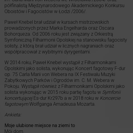
półfinalistą Międzynarodowego Akademickiego Konkursu
Oboistów i Fagocistów w Łodzi /2006/.
Paweł Knebel brał udział w kursach mistrzowskich
prowadzonych przez Marka Engelharda oraz Oscara
Bohorqueza. Od 2006 roku jest związany z Orkiestrą
Symfoniczną Filharmonii Opolskiej na stanowisku fagocisty
solisty, z którą brał udział w licznych nagraniach oraz
współpracował z wybitnymi dyrygentami.
W 2014 roku, Paweł Knebel wystąpił z Filharmonikami
Opolskimi jako solista, wykonując Koncert fagotowy F-dur
op. 75 Carla Marii von Webera na IX Festiwalu Muzyki
Zabytkowych Parków i Ogrodów im. C. M. Webera w
Pokoju. Wystąpił również z Filharmonikami Opolskimi jako
solista wykonując w 2015 roku partię fagotu w
Symfonii
koncertującej
Es-dur Kr297b a w 2018 roku w
Koncercie
fagotowym
Wolfganga Amadeusa Mozarta.
Ankieta:
Moje ulubione miejsce na ziemi to
Mój dom.