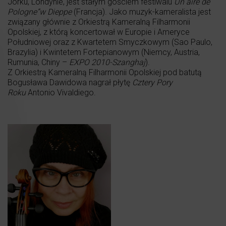
Jorku, Londynie, jest stałym gościem festiwalu
Un aire de
Pologne”w Dieppe
(Francja). Jako muzyk-kameralista jest
związany głównie z Orkiestrą Kameralną Filharmonii
Opolskiej, z którą koncertował w Europie i Ameryce
Południowej oraz z Kwartetem Smyczkowym (Sao Paulo,
Brazylia) i Kwintetem Fortepianowym (Niemcy, Austria,
Rumunia, Chiny –
EXPO 2010-Szanghaj
).
Z Orkiestrą Kameralną Filharmonii Opolskiej pod batutą
Bogusława Dawidowa nagrał płytę
Cztery Pory
Roku
Antonio Vivaldiego.