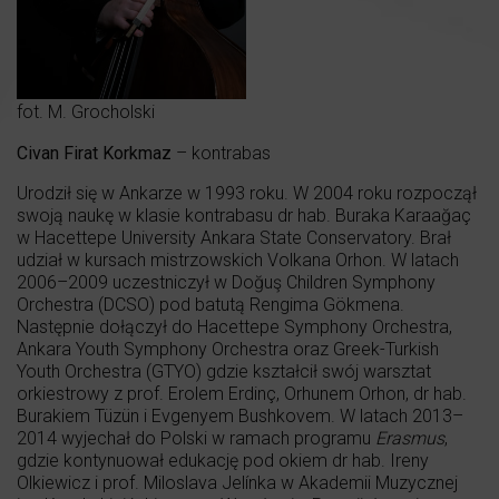
fot. M. Grocholski
Civan Firat Korkmaz
– kontrabas
Urodził się w Ankarze w 1993 roku. W 2004 roku rozpoczął
swoją naukę w klasie kontrabasu dr hab. Buraka Karaağaç
w Hacettepe University Ankara State Conservatory. Brał
udział w kursach mistrzowskich Volkana Orhon. W latach
2006–2009 uczestniczył w Doğuş Children Symphony
Orchestra (DCSO) pod batutą Rengima Gökmena.
Następnie dołączył do Hacettepe Symphony Orchestra,
Ankara Youth Symphony Orchestra oraz Greek-Turkish
Youth Orchestra (GTYO) gdzie kształcił swój warsztat
orkiestrowy z prof. Erolem Erdinç, Orhunem Orhon, dr hab.
Burakiem Tüzün i Evgenyem Bushkovem. W latach 2013–
2014 wyjechał do Polski w ramach programu
Erasmus
,
gdzie kontynuował edukację pod okiem dr hab. Ireny
Olkiewicz i prof. Miloslava Jelínka w Akademii Muzycznej