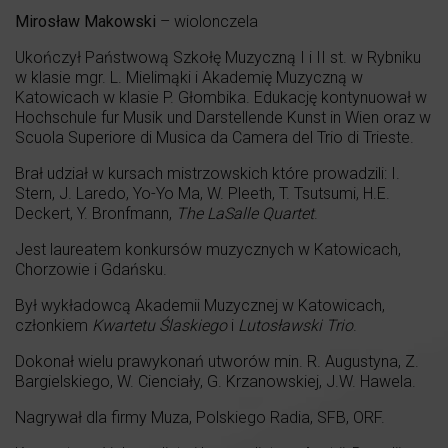
Mirosław Makowski
– wiolonczela
Ukończył Państwową Szkołę Muzyczną I i II st. w Rybniku
w klasie mgr. L. Mielimąki i Akademię Muzyczną w
Katowicach w klasie P. Głombika. Edukację kontynuował w
Hochschule fur Musik und Darstellende Kunst in Wien oraz w
Scuola Superiore di Musica da Camera del Trio di Trieste.
Brał udział w kursach mistrzowskich które prowadzili: I.
Stern, J. Laredo, Yo-Yo Ma, W. Pleeth, T. Tsutsumi, H.E.
Deckert, Y. Bronfmann,
The LaSalle Quartet
.
Jest laureatem konkursów muzycznych w Katowicach,
Chorzowie i Gdańsku.
Był wykładowcą Akademii Muzycznej w Katowicach,
członkiem
Kwartetu Ślaskiego
i
Lutosławski Trio
.
Dokonał wielu prawykonań utworów min. R. Augustyna, Z.
Bargielskiego, W. Cienciały, G. Krzanowskiej, J.W. Hawela.
Nagrywał dla firmy Muza, Polskiego Radia, SFB, ORF.