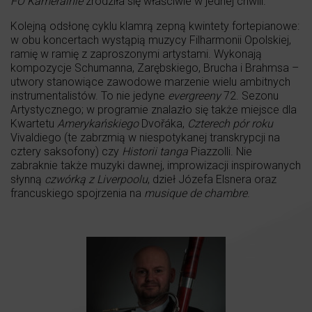
FO Kameralnie
zrodziła się właściwie w jednej chwili.
Kolejną odsłonę cyklu klamrą zepną kwintety fortepianowe:
w obu koncertach wystąpią muzycy Filharmonii Opolskiej,
ramię w ramię z zaproszonymi artystami. Wykonają
kompozycje Schumanna, Zarębskiego, Brucha i Brahmsa –
utwory stanowiące zawodowe marzenie wielu ambitnych
instrumentalistów. To nie jedyne
evergreeny
72. Sezonu
Artystycznego; w programie znalazło się także miejsce dla
Kwartetu
Amerykańskiego
Dvořáka,
Czterech pór roku
Vivaldiego (te zabrzmią w niespotykanej transkrypcji na
cztery saksofony) czy
Historii tanga
Piazzolli. Nie
zabraknie także muzyki dawnej, improwizacji inspirowanych
słynną
czwórką z Liverpoolu
, dzieł Józefa Elsnera oraz
francuskiego spojrzenia na
musique de chambre
.