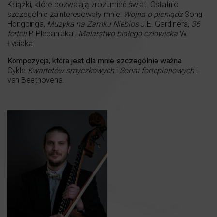
Książki, które pozwalają zrozumieć świat. Ostatnio
szczególnie zainteresowały mnie:
Wojna o pieniądz
Song
Hongbinga,
Muzyka na Zamku Niebios
J.E. Gardinera,
36
forteli
P. Plebaniaka i
Malarstwo białego człowieka
W.
Łysiaka.
Kompozycja, która jest dla mnie szczególnie ważna
Cykle
Kwartetów smyczkowych
i
Sonat fortepianowych
L.
van Beethovena.