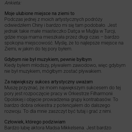
Ankieta:
Moje ulubione miejsce na ziemi to
Podczas jednej z moich artystycznych podróży
odwiedziłem Chiny i bardzo mi się tam podobało. Jest
jednak takie małe miasteczko Datça w Muğla w Turcji,
gdzie moja mama mieszkała przez długi czas – bardzo
spokojna miejscowość. Myślę, że to najlepsze miejsce na
Ziemi, w jakim do tej pory byłem.
Gdybym nie był muzykiem, pewnie byłbym
Kiedy byłem młodszy, pływałem zawodowo, więc gdybym
nie był muzykiem, mógłbym zostać pływakiem.
Za największy sukces artystyczny uważam
Muszę przyznać, że moim największym sukcesem do tej
pory jest rozpoczęcie pracy w Orkiestrze Filharmonii
Opolskiej i objęcie prowadzenia grupy kontrabasów. To
bardzo dobra orkiestra z potencjałem do dalszego
rozwoju. To dla mnie zaszczyt być tutaj i grać z nimi.
Człowiek, którego podziwiam
Bardzo lubię aktora Madsa Mikkelsena. Jest bardzo