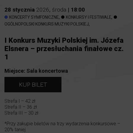
28
stycznia
2026
,
środa
|
18
:
00
,
,
KONCERTY SYMFONICZNE
KONKURSY I FESTIWALE
,
OGÓLNOPOLSKI KONKURS MUZYKI POLSKIEJ
I Konkurs Muzyki Polskiej im. Józefa
Elsnera – przesłuchania finałowe cz.
1
Miejsce:
Sala koncertowa
KUP BILET
Strefa I – 42 zł
Strefa II – 36 zł
Strefa III – 30 zł
*Przy zakupie biletów na trzy wydarzenia konkursowe –
20% taniej.