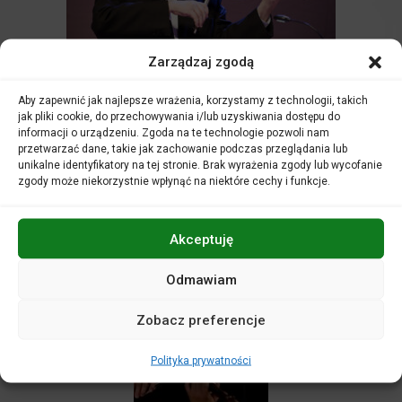
Zarządzaj zgodą
prof. dr h.c. Konstanty Andrzej Kulka –
przewodniczący
Aby zapewnić jak najlepsze wrażenia, korzystamy z technologii, takich
jak pliki cookie, do przechowywania i/lub uzyskiwania dostępu do
informacji o urządzeniu. Zgoda na te technologie pozwoli nam
przetwarzać dane, takie jak zachowanie podczas przeglądania lub
unikalne identyfikatory na tej stronie. Brak wyrażenia zgody lub wycofanie
zgody może niekorzystnie wpłynąć na niektóre cechy i funkcje.
Akceptuję
dr hab. prof. AM
Odmawiam
Karina Gidaszewska
Zobacz preferencje
Polityka prywatności