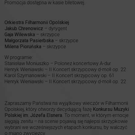
Promocja dostępna w kasie biletowej.
Orkiestra Filharmonii Opolskiej
Jakub Chrenowicz
– dyrygent
Gaja Wilewska
– skrzypce
Małgorzata Pasierbska
– skrzypce
Milena Pioruńska
– skrzypce
W programie:
Stanisław Moniuszko – Polonez koncertowy A-dur
Henryk Wieniawski – II Koncert skrzypcowy d-moll op. 22
Karol Szymanowski – II Koncert skrzypcowy op. 61
Henryk Wieniawski – II Koncert skrzypcowy d-moll op. 22
Zapraszamy Państwa na wyjątkowy wieczór w Filharmonii
Opolskiej, który otworzy decydującą fazę
Konkursu Muzyki
Polskiej im. Józefa Elsnera
. To moment, w którym emocje
sięgają zenitu – na scenie pojawią się najlepsi skrzypkowie
wybrani we wcześniejszych etapach konkursu, by walczyć
o miano zwycięzcy.