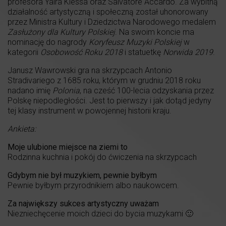
profesora Yaira Klessa oraz Salvatore Accardo. Za wybitną
działalność artystyczną i społeczną został uhonorowany
przez Ministra Kultury i Dziedzictwa Narodowego medalem
Zasłużony dla Kultury Polskiej
. Na swoim koncie ma
nominację do nagrody
Koryfeusz Muzyki Polskiej
w
kategorii
Osobowość Roku 2018
i statuetkę
Norwida 2019
.
Janusz Wawrowski gra na skrzypcach Antonio
Stradivariego z 1685 roku, którym w grudniu 2018 roku
nadano imię
Polonia
, na cześć 100-lecia odzyskania przez
Polskę niepodległości. Jest to pierwszy i jak dotąd jedyny
tej klasy instrument w powojennej historii kraju.
Ankieta:
Moje ulubione miejsce na ziemi to
Rodzinna kuchnia i pokój do ćwiczenia na skrzypcach
Gdybym nie był muzykiem, pewnie byłbym
Pewnie byłbym przyrodnikiem albo naukowcem.
Za największy sukces artystyczny uważam
Niezniechęcenie moich dzieci do bycia muzykami 🙂