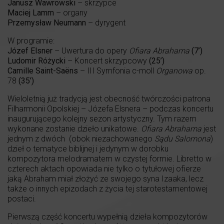
Janusz Wawrowski
– skrzypce
Maciej Lamm
– organy
Przemysław Neumann
– dyrygent
W programie:
Józef Elsner
– Uwertura do opery
Ofiara Abrahama
(7’)
Ludomir Różycki
– Koncert skrzypcowy
(25’)
Camille Saint-Saëns
– III Symfonia c-moll
Organowa
op.
78
(35’)
Wieloletnią już tradycją jest obecność twórczości patrona
Filharmonii Opolskiej – Józefa Elsnera – podczas koncertu
inaugurującego kolejny sezon artystyczny. Tym razem
wykonane zostanie dzieło unikatowe.
Ofiara Abrahama
jest
jednym z dwóch (obok niezachowanego
Sądu Salomona
)
dzieł o tematyce biblijnej i jedynym w dorobku
kompozytora melodramatem w czystej formie. Libretto w
czterech aktach opowiada nie tylko o tytułowej ofierze
jaką Abraham miał złożyć ze swojego syna Izaaka, lecz
także o innych epizodach z życia tej starotestamentowej
postaci.
Pierwszą część koncertu wypełnią dzieła kompozytorów