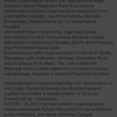
Muzyki Organowej
w ramach
XXV Międzynarodowego
Festiwalu Muzyki Religijnej
w Rumi. Brał udział w
mistrzowskich kursach organowych, prowadzonych m.in.
przez Matteo Imbruno, Joachima Grubicha, Michaela
Schmedinga, Stefana Baiera czy Tomasza Adama
Nowaka.
Jest wielokrotnym stypendystą: organizacji
Rotary
International
, Fundacji
Porozumienie bez barier
Jolanty i
Aleksandra Kwaśniewskich, fundacji
J&S Pro Bono Poloniae
oraz Prezydenta Miasta Opola.
Koncertował w wielu miejscowościach Polski (m.in. Opole,
Warszawa, Lublin, Katowice, Jarosław, Głuchołazy, Rudy)
oraz za granicą (m.in. Mainz, Trier, Székesfehérvár).
Wykonuje również partie organowe oraz
basso continuo
,
współpracując regularnie z orkiestrą Filharmonii Opolskiej.
Nagrał kilka płyt z muzyką organową, m.in. dwie pozycje w
serii Organy Śląska Opolskiego na odrestaurowanych
organach kościołów w Nowej Cerekwi i w Opolu (w
kościele pw. św. Sebastiana).
Od 2009 r. do 2022 r. był kierownikiem organizacyjnym
Międzynarodowych Kursów Muzycznych
w Opolu (dawniej
w Głuchołazach). Jest także członkiem Zarządu