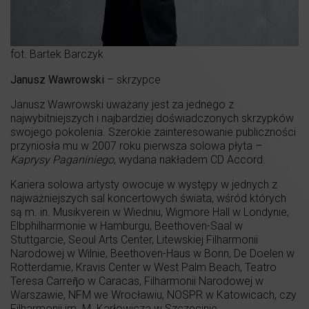
fot. Bartek Barczyk
Janusz Wawrowski
– skrzypce
Janusz Wawrowski uważany jest za jednego z
najwybitniejszych i najbardziej doświadczonych skrzypków
swojego pokolenia. Szerokie zainteresowanie publiczności
przyniosła mu w 2007 roku pierwsza solowa płyta –
Kaprysy Paganiniego
, wydana nakładem CD Accord.
Kariera solowa artysty owocuje w występy w jednych z
najważniejszych sal koncertowych świata, wśród których
są m. in. Musikverein w Wiedniu, Wigmore Hall w Londynie,
Elbphilharmonie w Hamburgu, Beethoven-Saal w
Stuttgarcie, Seoul Arts Center, Litewskiej Filharmonii
Narodowej w Wilnie, Beethoven-Haus w Bonn, De Doelen w
Rotterdamie, Kravis Center w West Palm Beach, Teatro
Teresa Carreῆo w Caracas, Filharmonii Narodowej w
Warszawie, NFM we Wrocławiu, NOSPR w Katowicach, czy
Filharmonii im. M. Karłowicza w Szczecinie.