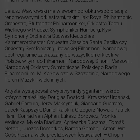
Janusz Wawrowski ma w swoim dorobku współpracę z
renomowanymi orkiestrami, takimi jak: Royal Philharmonic
Orchestra, Stuttgarter Philharmoniker, Orkiestrą Teatru
Wielkiego w Pradze, Symphoniker Hamburg, Kyiv
Symphony Orchestra Südwestdeutsches
Kammerorchester, Orquestra Classica Santa Cecilia czy
Orkiestrą Symfoniczną Litewskiej Filharmonii Narodowej.
Jest regularnie zapraszany do wszystkich orkiestr w
Polsce, w tym do Filharmonii Narodowej, Sinoni i Varsovii ,
Narodowej Orkiestry Symfonicznej Polskiego Radia ,
Filharmonii im. M. Karłowicza w Szczecinie, Narodowego
Forum Muzyki i wielu innych.
Artysta występował z wybitnymi dyrygentami, wśród
których znaleźli się: Douglas Bostock, Krzysztof Urbański,
Gabriel Chmura, Jerzy Maksymiuk, Giancarlo Guerrero,
Jacek Kaspszyk, Daniel Raiskin, Grzegorz Nowak, Patrick
Hahn, Conrad van Alphen, Łukasz Borowicz, Monika
Wolińska, Mykola Diadiura, Agnieszka Duczmal, Tomáš
Netopil, Juozas Domarkas, Ramon Gamba, i Antoni Wit.
Gościł też na wielu prestiżowych festiwalach – Chopin i