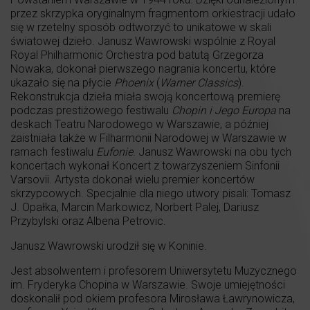
przez skrzypka oryginalnym fragmentom orkiestracji udało
się w rzetelny sposób odtworzyć to unikatowe w skali
światowej dzieło. Janusz Wawrowski wspólnie z Royal
Royal Philharmonic Orchestra pod batutą Grzegorza
Nowaka, dokonał pierwszego nagrania koncertu, które
ukazało się na płycie
Phoenix
(
Warner Classics
).
Rekonstrukcja dzieła miała swoją koncertową premierę
podczas prestiżowego festiwalu
Chopin i Jego Europa
na
deskach Teatru Narodowego w Warszawie, a później
zaistniała także w Filharmonii Narodowej w Warszawie w
ramach festiwalu
Eufonie
. Janusz Wawrowski na obu tych
koncertach wykonał Koncert z towarzyszeniem Sinfonii
Varsovii. Artysta dokonał wielu premier koncertów
skrzypcowych. Specjalnie dla niego utwory pisali: Tomasz
J. Opałka, Marcin Markowicz, Norbert Palej, Dariusz
Przybylski oraz Albena Petrovic.
Janusz Wawrowski urodził się w Koninie.
Jest absolwentem i profesorem Uniwersytetu Muzycznego
im. Fryderyka Chopina w Warszawie. Swoje umiejętności
doskonalił pod okiem profesora Mirosława Ławrynowicza,