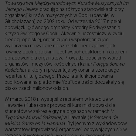
Towarzystwa Międzynarodowych Kursów Muzycznych im.
Jerzego Hellera
, pracując na różnych stanowiskach przy
organizacji kursów muzycznych w Opolu (dawniej w
Głuchołazach) od 2002 roku. Od września 2017 r. pełni
obowiązki głównego organisty Katedry Podwyższenia
Krzyża Świętego w Opolu. Aktywnie uczestniczy w życiu
diecezji opolskiej, organizując i współorganizując
wydarzenia muzyczne na szczeblu diecezjalnym, jak
również ogólnopolskim. Jest współredaktorem i autorem
opracowań dla organistów. Prowadzi popularny wśród
organistów i muzyków kościelnych kanał
Potęga śpiewu
Kościoła
, na którym prezentuje wykonania szerokiego
repertuaru liturgicznego. Przez lata funkcjonowania
publikowane na platformie YouTube treści doczekały się
blisko trzech milionów odsłon.
W marcu 2018 r. wystąpił z recitalem w katedrze w
Hawanie (Kuba) oraz prowadził kurs mistrzowski dla
studentów w zakresie gry na organach w ramach
V
Tygodnia Muzyki Sakralnej
w Hawanie (
V Semana de
Música Sacra en la Habana
). Był jednym z wykładowców
warsztatów improwizacji organowej, odbywających się w
ramach
Świętolipskich wieczorów muzycznych
w