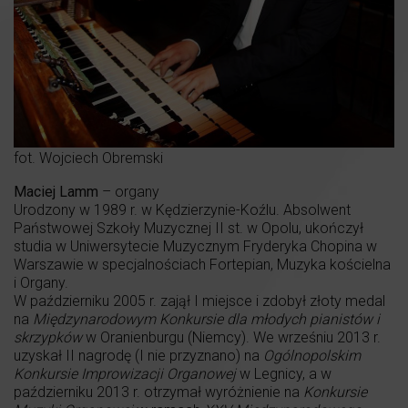
fot. Wojciech Obremski
Maciej Lamm
– organy
Urodzony w 1989 r. w Kędzierzynie-Koźlu. Absolwent
Państwowej Szkoły Muzycznej II st. w Opolu, ukończył
studia w Uniwersytecie Muzycznym Fryderyka Chopina w
Warszawie w specjalnościach Fortepian, Muzyka kościelna
i Organy.
W październiku 2005 r. zajął I miejsce i zdobył złoty medal
na
Międzynarodowym Konkursie dla młodych pianistów i
skrzypków
w Oranienburgu (Niemcy). We wrześniu 2013 r.
uzyskał II nagrodę (I nie przyznano) na
Ogólnopolskim
Konkursie Improwizacji Organowej
w Legnicy, a w
październiku 2013 r. otrzymał wyróżnienie na
Konkursie