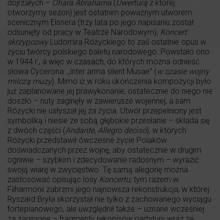
dojrzałych –
Ofiara Abrahama
(
Uwerturą
z której
otworzymy sezon) jest ostatnim poważnym utworem
scenicznym Elsnera (trzy lata po jego napisaniu został
odsunięty od pracy w Teatrze Narodowym),
Koncert
skrzypcowy
Ludomira Różyckiego to zaś ostatnie opus w
życiu twórcy polskiego baletu narodowego. Powstało ono
w 1944 r., a więc w czasach, do których można odnieść
słowa Cycerona: ,,inter arma silent Musae” (
w czasie wojny
milczą muzy
). Mimo iż w roku ukończenia kompozycji było
już zaplanowane jej prawykonanie, ostatecznie do niego nie
doszło – nuty zaginęły w zawierusze wojennej, a sam
Różycki nie usłyszał jej za życia. Utwór przepełniony jest
symboliką i niesie ze sobą głębokie przesłanie – składa się
z dwóch części (
Andante
,
Allegro deciso
), w których
Różycki przedstawił ówczesne życie Polaków
doświadczanych przez wojnę, aby ostatecznie w drugim
ogniwie – szybkim i zdecydowanie radosnym – wyrazić
swoją wiarę w zwycięstwo. Tę samą alegorię można
zastosować opisując losy
Koncertu
; tym razem w
Filharmonii zabrzmi jego najnowsza rekonstrukcja, w której
Ryszard Bryła skorzystał nie tylko z zachowanego wyciągu
fortepianowego, ale uwzględnił także – uznane wcześniej
za zaginione – fragmenty rękopisów partytury wraz ze